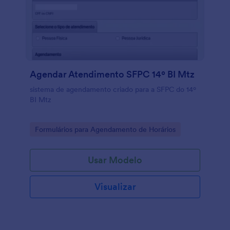
Agendar Atendimento SFPC 14º BI Mtz
sistema de agendamento criado para a SFPC do 14º
BI Mtz
Go to Category:
Formulários para Agendamento de Horários
Usar Modelo
Visualizar