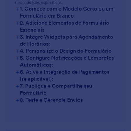
necessidades específicas.
Consultas:
+
1. Comece com o Modelo Certo ou um
Formulário em Branco
+
Agendamentos em Eventos:
2. Adicione Elementos de Formulário
Essenciais
+
3. Integre Widgets para Agendamento
de Horários:
+
4. Personalize o Design do Formulário
+
5. Configure Notificações e Lembretes
Automáticos:
+
6. Ative a Integração de Pagamentos
Saúde:
(se aplicável):
Salão:
+
7. Publique e Compartilhe seu
Formulário
Educação:
+
8. Teste e Gerencie Envios
Consulta: