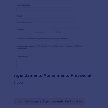
Agendamento Atendimento Presencial
inapos
Go to Category:
Formulários para Agendamento de Horários