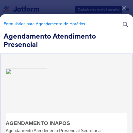
Início da caixa de diálogo
Cadastre-se gratuitamente!
Formulários para Agendamento de Horários
Agendamento Atendimento
Presencial
Categorias de Modelos para Formulários
Formulários para Agendamento de Horários
Formulários para
Agendamento de Horários
13 Modelos