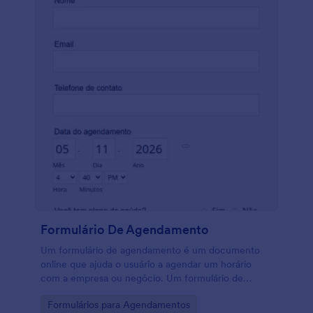
Formulário De Agendamento
Um formulário de agendamento é um documento
online que ajuda o usuário a agendar um horário
com a empresa ou negócio. Um formulário de
agendamento é usado em vários campos, como em
Go to Category:
Formulários para Agendamentos
empresas de TI, hospitais, universidades, escolas,