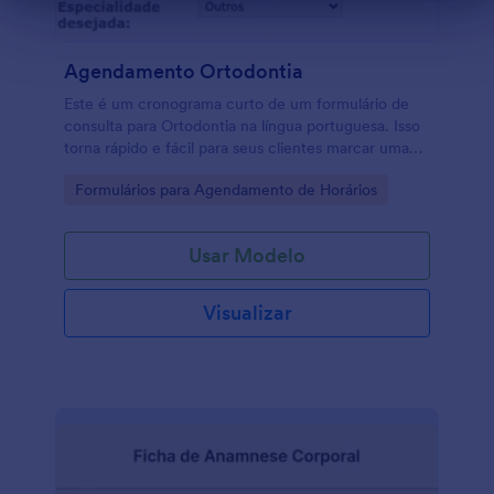
Fim da caixa de diálogo
Agendamento Ortodontia
Este é um cronograma curto de um formulário de
consulta para Ortodontia na língua portuguesa. Isso
torna rápido e fácil para seus clientes marcar uma
consulta!
Go to Category:
Formulários para Agendamento de Horários
Usar Modelo
Visualizar