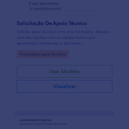
Solicitação De Apoio Técnico
Solicite apoio técnico com este formulário. Marque
uma das opções com os equipamentos que
apresentam problemas, e descreva
pormenorizadamente o problema, para que o apoio
Go to Category:
Formulários para Serviços
seja mais rápido e eficaz. Pode ainda enviar um
arquivo de apoio.
Usar Modelo
Visualizar