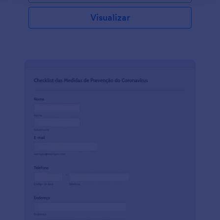
compartilhar o link do formulário com os clientes
para que eles possam preenchê-lo antes de receber
Visualizar
atendimento. Os clientes podem inserir suas
informações de contato, verificar quais sintomas
experimentaram nas últimas duas semanas e
completar o formulário com uma assinatura
eletrônica. Você receberá instantaneamente os
envios em sua conta Jotform segura, sendo fácil de
gerenciar a partir de qualquer dispositivo. A
personalização do seu Questionário de Avaliação e
Triagem da COVID-19 requer apenas alguns cliques
com nosso Criador de Formulários. Basta arrastar e
soltar campos do formulário, imagens e elementos
para criar o formulário perfeito para seu negócio.
Você pode até mesmo integrar o formulário com
mais de 100 aplicativos populares, incluindo
SendGrid, Google Sheets, e Slack, para sincronizar
automaticamente os envios recebidos a essas
contas. Ao garantir que seus clientes estejam
saudáveis antes de iniciar o atendimento, você pode
manter seu negócio a salvo da pandemia da COVID-
19.