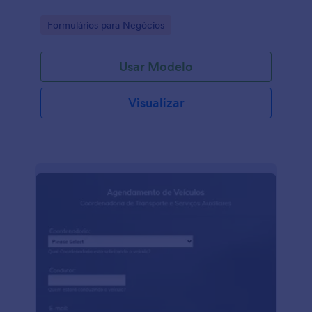
Go to Category:
Formulários para Negócios
Usar Modelo
Visualizar