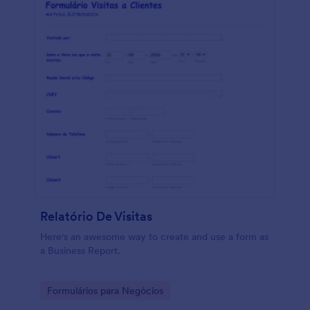
Relatório De Visitas
Here's an awesome way to create and use a form as
a Business Report.
Go to Category:
Formulários para Negócios