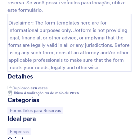
reserva. Se você possui veÍculos para locação, utilize
informações pessoais e várias seções específicas
Visualizar
com perguntas sobre as diferentes qualidades do
este formulário.
funcionário. Este modelo de formulário também está
usando o widget da barra de progresso para que o
Disclaimer: The form templates here are for
usuário possa acompanhar o progresso o
informational purposes only. Jotform is not providing
preenchimento da pesquisa. Isto ajudará o usuário
legal, financial, or other advice, or implying that the
porque ele saberá se a pesquisa está prestes a
forms are legally valid in all or any jurisdictions. Before
acabar. Este modelo de questionário está usando
using any such form, consult an attorney and/or other
caixas de seleção, a avaliação em escala e a tabela
de entrada para coletar dados. É possível mudar a
applicable professionals to make sure that the form
logo, fontes, tema e cores através do nosso Criador
meets your needs, legally and otherwise.
de Formulários.
Detalhes
Duplicado
524
vezes
Última Atualização:
13 de maio de 2026
Categorias
Ir para Categoria:
Formulários para Reservas
Ideal para
Ir para Categoria:
Empresas