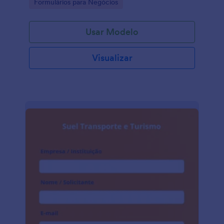
Go to Category:
Formulários para Negócios
Usar Modelo
Visualizar