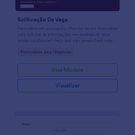
Soliticação De Vaga
Formulário em português - Precisa de um formulário
para solicitar as informações necessárias de seus
novos candidatos? Peça que eles preencham este
formulário! Precisa de um formulário para solicitar
Go to Category:
Formulários para Negócios
candidatos a uma vaga de emprego? Poderá usar
este formulário que permite selecionar qual a
formação e experiência necessárias do candidato.
Usar Modelo
Visualizar