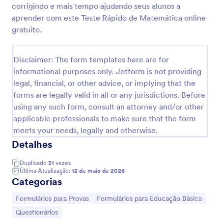
corrigindo e mais tempo ajudando seus alunos a
Teste Rápido De Matemática
aprender com este Teste Rápido de Matemática online
gratuito.
Aplique testes de matemática online e receba as
notas automaticamente com nosso modelo gratuito
de Teste Rápido de Matemática. Ótimo para ensino
Disclaimer: The form templates here are for
remoto. Os alunos podem responder de qualquer
Go to Category:
Formulários para Provas
dispositivo.
informational purposes only. Jotform is not providing
legal, financial, or other advice, or implying that the
forms are legally valid in all or any jurisdictions. Before
Usar Modelo
using any such form, consult an attorney and/or other
applicable professionals to make sure that the form
Visualizar
meets your needs, legally and otherwise.
Detalhes
Duplicado
31
vezes
Última Atualização:
12 de maio de 2026
Categorias
Ir para Categoria:
Ir para Categoria:
Formulários para Provas
Formulários para Educação Básica
Ir para Categoria:
Questionários