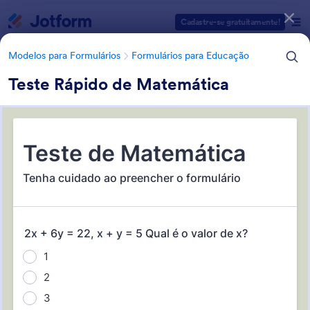
Início da caixa de diálogo
Cadastre-se gratuitamente!
Modelos para Formulários
Formulários para Educação
Teste Rápido de Matemática
Categorias de Modelos para Formulários
Modelos para Formulários
Formulários para Educação
Formulários para Provas
3 Modelos