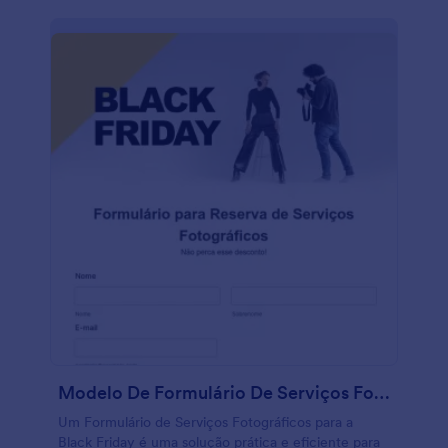
promoção relâmpago. Usando o Criador de
Formulários Jotform, as empresas podem criar e
personalizar facilmente o Formulário de Inscrição
para Promoção Relâmpago na Black Friday de
acordo com seu branding e requisitos específicos.
Sua interface com recurso arraste-e-solte simplifica
a adição de campos e a personalização do layout.
Além disso, Jotform Tabelas oferece um espaço de
trabalho em estilo de planilha para organizar e
analisar os dados coletados pelo formulário. Este
permite que as empresas gerenciem e rastreiem
facilmente as inscrições dos clientes, garantindo
uma experiência de venda rápida, perfeita e
eficiente. Com a facilidade de uso e de
personalização das ferramentas Jotform, as
empresas podem agilizar seu processo de inscrição
em vendas relâmpago e maximizar o engajamento
do cliente.
Modelo De Formulário De Serviços Fotográficos Para A Black Friday
Um Formulário de Serviços Fotográficos para a
Black Friday é uma solução prática e eficiente para