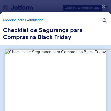
Início da caixa de diálogo
Cadastre-se gratuitamente!
Modelos para Formulários
Checklist de Segurança para
Compras na Black Friday
Categorias de Modelos para Formulários
Modelos para Formulários
Modelos de Formulários para
Black Friday
30 Modelos