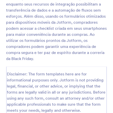
enquanto seus recursos de integração possibilitam a
transferência de dados e a automação de fluxos sem
Modelo Para Pedidos Com Lista De Produtos
esforços. Além disso, usando os formulários otimizados
para dispositivos móveis da Jotform, compradores
Um Modelo para Pedidos com Lista de Produtos é
podem acessar a checklist criada em seus smartphones
um formulário que pode ser usado pelo cliente para
pedir produtos específicos de uma empresa. Um
para maior conveniência durante as compras. Ao
bom formulário para pedidos com lista de produtos
utilizar os formulários prontos da Jotform, os
Go to Category:
Formulários para Black Friday
deve ser específico e completo, o que significa que
compradores podem garantir uma experiência de
a descrição do produto, seu preço e quantidades
compra segura e ter paz de espírito durante a correria
devem ser claros e distinguíveis. Recomenda-se que
Usar Modelo
da Black Friday.
o valor total por produto e o valor total da compra
sejam exibidos no formulário.Este Modelo para
Pedidos com Lista de Produtos possui campos que
Visualizar
Disclaimer: The form templates here are for
solicitam as informações do cliente, endereço de
entrega, data do pedido, produtos pedidos e
informational purposes only. Jotform is not providing
detalhes do pagamento. Este modelo para
legal, financial, or other advice, or implying that the
formulários possui mais de uma categoria de
forms are legally valid in all or any jurisdictions. Before
produto na formatação da tabela. Essa tabela exibe
using any such form, consult an attorney and/or other
o nome do produto, seu ID, preço, quantidade e
applicable professionals to make sure that the form
valor. Usando a condição Atualizar e Calcular
Campo, a coluna de preço será multiplicada pela
meets your needs, legally and otherwise.