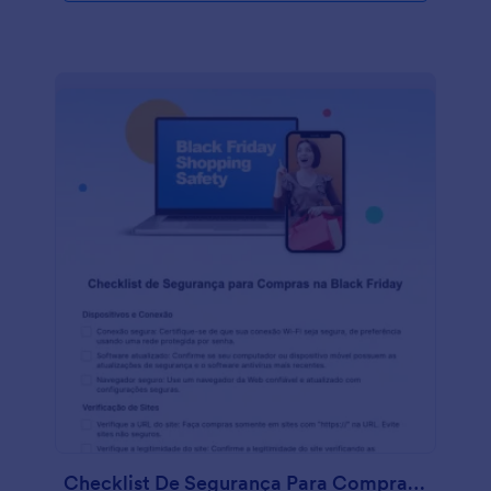
máximo as oportunidades da Black Friday. As lojas
online podem se beneficiar muito dessa checklist,
pois ela proporciona um roteiro e uma estrutura
claros para garantir vendas tranquilas e bem-
sucedidas na Black Friday. Usando o Criador de
Formulários intuitivo da Jotform, as empresas
podem facilmente personalizar e adaptar essa
checklist às suas necessidades específicas,
tornando-a uma ferramenta valiosa para qualquer
loja online que queira capitalizar a loucura da Black
Friday. Jotform oferece uma série de recursos e
produtos que melhoram ainda mais a usabilidade e
as opções de personalização dessa Checklist para E-
commerces na Black Friday. Usando Jotform
Tabelas, as empresas podem organizar e analisar
dados de formulários em um espaço de trabalho no
formato de planilha, permitindo uma fácil
visualização, filtragem e ordenação. Os recursos de
integração da Jotform também representam uma
vantagem importante, pois suas ferramentas podem
ser perfeitamente integradas a mais de 100
aplicativos e serviços populares, incluindo o Google
Checklist De Segurança Para Compras Na Black Friday