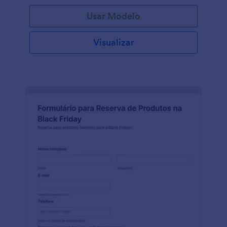
em um sorteio ou participar de uma promoção
Usar Modelo
especial. Ao coletar informações e preferências dos
clientes, as empresas podem direcionar seus
esforços de marketing e fornecer ofertas e
Visualizar
descontos personalizados aos participantes. Este
formulário é ideal para empresas que desejam
maximizar suas vendas durante a temporada da
Black Friday, criando um burburinho e atraindo
novos clientes. Com a facilidade de uso das
ferramentas Jotform, as empresas podem
configurar e personalizar rapidamente o formulário
de acordo com seu branding, tornando-o uma
ferramenta perfeita e eficaz para atrair os clientes.
Jotform oferece uma série de recursos e
funcionalidades que facilitam a criação e a gestão
do seu Formulário para Sorteios na Black Friday.
Com o criador de formulários fácil de usar da
Jotform, as empresas podem criar e personalizar
facilmente seus formulários para deixá-los com a
cara do seu branding e capturar informações
relevantes dos clientes. O recurso arraste-e-solte e
suas diversas opções de campos permitem um