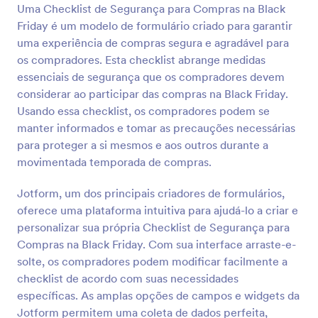
de Rifa Gratuito é ideal para ajudar organizadores ou
Uma Checklist de Segurança para Compras na Black
planejadores de eventos a criar um bilhete de rifa
Friday é um modelo de formulário criado para garantir
exclusivo e simples para uso em seus eventos. Este
Visualizar
uma experiência de compras segura e agradável para
formulário os orientará e ajudará a gerar várias
cópias dos bilhetes a serem distribuídos aos
os compradores. Esta checklist abrange medidas
participantes do evento. Ele coletará informações
essenciais de segurança que os compradores devem
como nome, endereço, número de telefone e
considerar ao participar das compras na Black Friday.
número de bilhetes adquiridos.
Usando essa checklist, os compradores podem se
manter informados e tomar as precauções necessárias
para proteger a si mesmos e aos outros durante a
movimentada temporada de compras.
Jotform, um dos principais criadores de formulários,
oferece uma plataforma intuitiva para ajudá-lo a criar e
personalizar sua própria Checklist de Segurança para
Compras na Black Friday. Com sua interface arraste-e-
solte, os compradores podem modificar facilmente a
checklist de acordo com suas necessidades
específicas. As amplas opções de campos e widgets da
Jotform permitem uma coleta de dados perfeita,