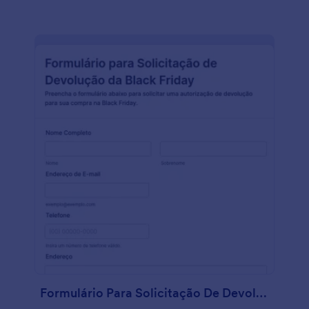
seu processo de inscrições e fornecer informações
valiosas para campanhas de marketing direcionadas.
Jotform, um criador de formulários fácil de usar e
personalizável, é a base deste modelo de formulário.
Com o Criador de Formulários Jotform, os usuários
podem criar facilmente formulários para diversas
finalidades, incluindo inscrições em programas de
fidelidade. Além disso, Jotform Tabelas, um espaço
de trabalho no formato de planilha, permite que os
usuários organizem e analisem os dados coletados
dos clientes. Ambos os produtos oferecem
facilidade de uso, capacidade de personalização e
recursos de integração. Com as amplas opções de
campos e widgets da ferramenta Jotform, os
usuários podem criar formulários dinâmicos que
atendam às suas necessidades específicas. Ao
utilizar os recursos e produtos da Jotform, as
empresas podem otimizar seus programas de
fidelidade da Black Friday e impulsionar
efetivamente o engajamento e a fidelidade do
cliente.
Formulário Para Solicitação De Devolução Da Black Friday