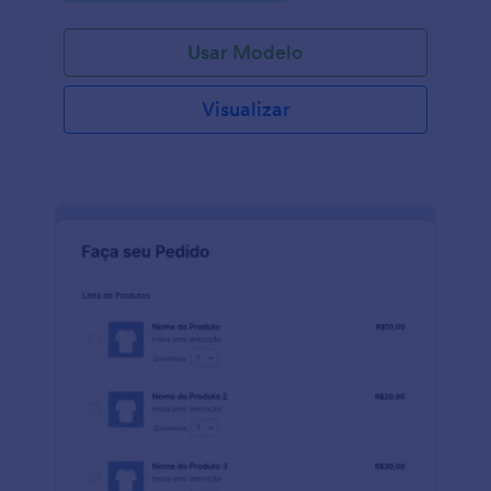
Black Friday coletem insights, opiniões e sugestões
de seus clientes, ajudando-os a melhorar suas
Usar Modelo
futuras campanhas e satisfação geral do cliente.
Este formulário pode ser usado por empresas de
todos os tamanhos, desde pequenos varejistas até
Visualizar
grandes plataformas de e-commerce. Ao usar um
Formulário de Feedback do Cliente na Black Friday,
as organizações podem obter informações valiosas
sobre as preferências de seus clientes, seus hábitos
de compra e satisfação geral com suas ofertas e
promoções da Black Friday. Essas informações
podem ser usadas para otimizar futuras campanhas,
adaptar ofertas às necessidades do cliente e
aprimorar a experiência geral de compra. Com o
Criador de Formulários intuitivo da Jotform, as
empresas podem personalizar facilmente o
formulário de acordo com suas necessidades
específicas, adicionando perguntas e campos
relevantes. Seu recurso arraste-e-solte, bem como
opções de adição de códigos CSS personalizados,
permite a criação e personalização contínua de
formulários. Usando os recursos de integração da