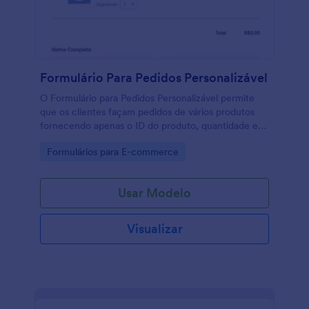
Jotform, as empresas podem automatizar a
transferência de dados para aplicativos populares
como Planilhas Google e Dropbox, tornando a
análise de dados e criação de relatórios eficientes e
simplificadas.
Formulário Para Pedidos Personalizável
O Formulário para Pedidos Personalizável permite
que os clientes façam pedidos de vários produtos
fornecendo apenas o ID do produto, quantidade e
instruções de entrega. Ele também pode ser
Go to Category:
Formulários para E-commerce
utilizado como formulário interno ou de controle de
estoque, facilitando a gestão de inventário e o
acompanhamento de pedidos sem a necessidade de
Usar Modelo
pagamento imediato.
Visualizar