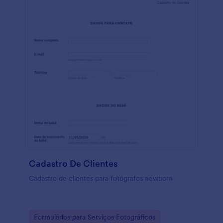
Cadastro De Clientes
Cadastro de clientes para fotógrafos newborn
Go to Category:
Formulários para Serviços Fotográficos