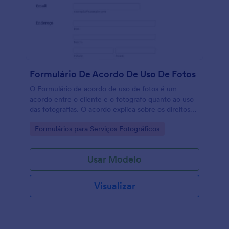
Formulário De Acordo De Uso De Fotos
O Formulário de acordo de uso de fotos é um
acordo entre o cliente e o fotografo quanto ao uso
das fotografias. O acordo explica sobre os direitos
de uso das fotos, número de cópias e uso comercial
Go to Category:
Formulários para Serviços Fotográficos
ou não, além de autorização para uso online. O
formulário pode ser assinado por ambas as partes
para consentimento e proteção de propriedade e
Usar Modelo
licença de uso. Este Formulário de acordo de uso de
fotos contém campos para coletar dados do cliente,
responsáveis legais, detalhes da sessão de
Visualizar
fotografia, informações da agência ou do fotógrafo
e acordo de autorização e licença de uso. Este
modelo também conta com campos de assinatura
digital para coletar assinatura do responsável legal