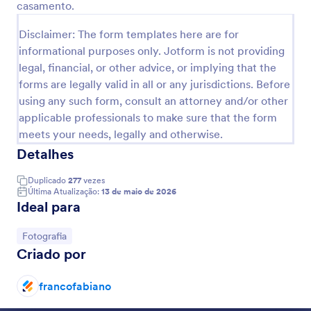
casamento.
Disclaimer: The form templates here are for
Visualizar
informational purposes only. Jotform is not providing
legal, financial, or other advice, or implying that the
forms are legally valid in all or any jurisdictions. Before
using any such form, consult an attorney and/or other
applicable professionals to make sure that the form
meets your needs, legally and otherwise.
Detalhes
Duplicado
277
vezes
Última Atualização:
13 de maio de 2026
Ideal para
Ir para Categoria:
Fotografia
Criado por
francofabiano