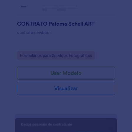
CONTRATO Paloma Schell ART
contrato newborn
Go to Category:
Formulários para Serviços Fotográficos
Usar Modelo
Visualizar