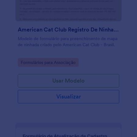
American Cat Club Registro De Ninhada
Modelo de formulário para preenchimento de mapa
de ninhada criado pelo American Cat Club - Brasil.
Go to Category:
Formulários para Associação
Usar Modelo
Visualizar