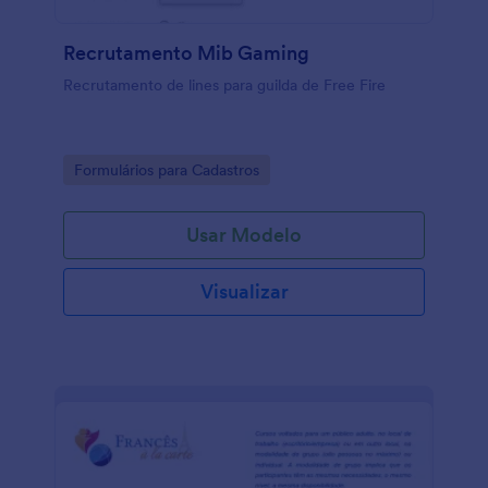
Recrutamento Mib Gaming
Recrutamento de lines para guilda de Free Fire
Go to Category:
Formulários para Cadastros
Usar Modelo
Visualizar