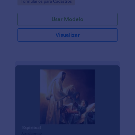
Go to Category:
Formulários para Cadastros
Usar Modelo
Visualizar