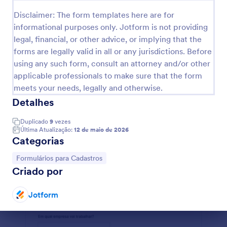
Disclaimer: The form templates here are for
Informações Empreendimentos Imobiliários
informational purposes only. Jotform is not providing
Pode usar este formulário para solicitar mais
legal, financial, or other advice, or implying that the
informações sobre vários empreendimentos
forms are legally valid in all or any jurisdictions. Before
imobiliários. Poderá indicar o dia e hora que gostaria
de ser contatado pela equipe de mediação.
using any such form, consult an attorney and/or other
Go to Category:
Formulários para E-commerce
applicable professionals to make sure that the form
meets your needs, legally and otherwise.
Usar Modelo
Detalhes
Duplicado
9
vezes
Visualizar
Última Atualização:
12 de maio de 2026
Categorias
Ir para Categoria:
Formulários para Cadastros
Criado por
Jotform
Fim da caixa de diálogo