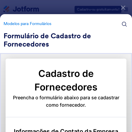
Início da caixa de diálogo
Cadastre-se gratuitamente!
Modelos para Formulários
Formulário de Cadastro de
Fornecedores
Categorias de Modelos para Formulários
Modelos para Formulários
Formulários para Cadastros
32 Modelos