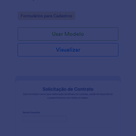
Go to Category:
Formulários para Cadastros
Usar Modelo
Visualizar