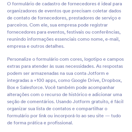
sistemas online. Você poderá utilizar um CRM como
O formulário de cadastro de fornecedores é ideal para
Visualizar
o Salesforce ou Hubspot para armazenar os dados
organizadores de eventos que precisam coletar dados
do formulário e acompanhar as horas trabalhadas de
de contato de fornecedores, prestadores de serviço e
cada um deles. E se precisar personalizar o
parceiros. Com ele, sua empresa pode registrar
formulário, use o Criador de Formulários gratuito da
fornecedores para eventos, festivais ou conferências,
Jotform para adicionar mais campos, alterar imagem
de fundo e adicionar uma logomarca. A Ficha de
reunindo informações essenciais como nome, e-mail,
Dados Pessoais é um modelo de formulário gratuito
empresa e outros detalhes.
e perfeito para te ajudar a coletar e organizar os
dados pessoais dos seus funcionários.
Personalize o formulário com cores, logotipo e campos
extras para atender às suas necessidades. As respostas
podem ser armazenadas na sua conta Jotform e
integradas a +100 apps, como Google Drive, Dropbox,
Box e Salesforce. Você também pode acompanhar
alterações com o recurso de histórico e adicionar uma
seção de comentários. Usando Jotform gratuito, é fácil
organizar sua lista de contatos e compartilhar o
formulário por link ou incorporá-lo ao seu site — tudo
de forma prática e profissional.