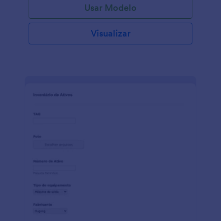
Usar Modelo
Personalize o design do formulário para combinar
com a sua empresa e comece a coletar os dados
imediatamente. Compartilhe com seus clientes ou
Visualizar
deixe-os preencher os dados pessoalmente com um
tablet da empresa. Os dados ficarão armazenados
em sua conta da Jotform, totalmente seguros e
protegidos em conformidade com GDPR, CCPA e
conexão SSL de 256-bit. Adicione mais campos,
inclua o logo da empresa e deixe o design do
formulário com as cores da sua marca. Leva apenas
alguns minutos para personalizar utilizando o sistema
de arrastar e soltar da Jotform. Você pode
automaticamente receber o formulário na sua conta
do Google Drive, Dropbox e Onedrive e sincronizar
o formulário com mais de 100 integrações. Utilize o
Formulário Conheça o seu cliente (KYC) para
facilitar o trabalho e receber informações e
documento assinados online.