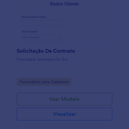
Solicitação De Contrato
Formulário Senhores Do Sol
Go to Category:
Formulários para Cadastros
Usar Modelo
Visualizar