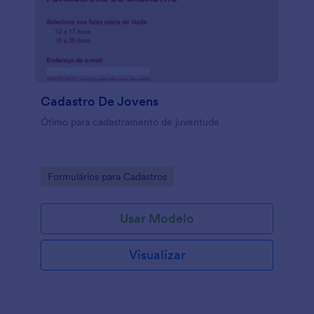
Cadastro De Jovens
Ótimo para cadastramento de juventude
Go to Category:
Formulários para Cadastros
Usar Modelo
Visualizar