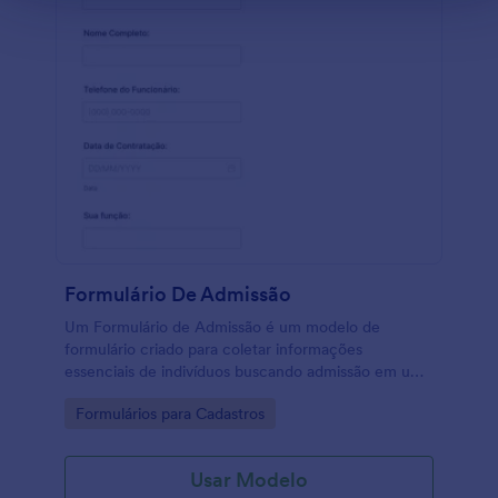
Formulário De Admissão
Um Formulário de Admissão é um modelo de
formulário criado para coletar informações
essenciais de indivíduos buscando admissão em uma
determinada instituição, programa ou oportunidade.
Go to Category:
Formulários para Cadastros
Usar Modelo