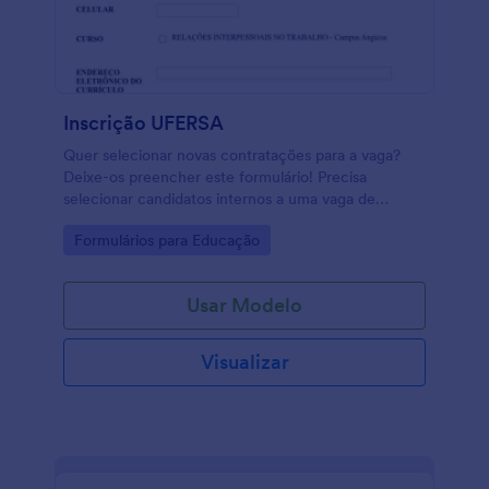
Inscrição UFERSA
Quer selecionar novas contratações para a vaga?
Deixe-os preencher este formulário! Precisa
selecionar candidatos internos a uma vaga de
emprego? Deixe-os preencher este formulário!
Go to Category:
Formulários para Educação
Usar Modelo
Visualizar