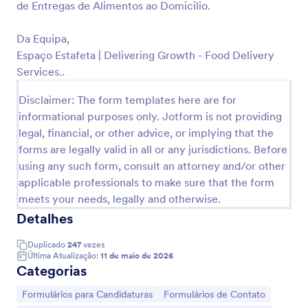
de Entregas de Alimentos ao Domicilio.
Visualizar
Da Equipa,
Espaço Estafeta | Delivering Growth - Food Delivery
Services..
Disclaimer: The form templates here are for
informational purposes only. Jotform is not providing
legal, financial, or other advice, or implying that the
forms are legally valid in all or any jurisdictions. Before
using any such form, consult an attorney and/or other
applicable professionals to make sure that the form
meets your needs, legally and otherwise.
Detalhes
Duplicado
247
vezes
Última Atualização:
11 de maio de 2026
Categorias
Ir para Categoria:
Ir para Categoria:
Formulários para Candidaturas
Formulários de Contato