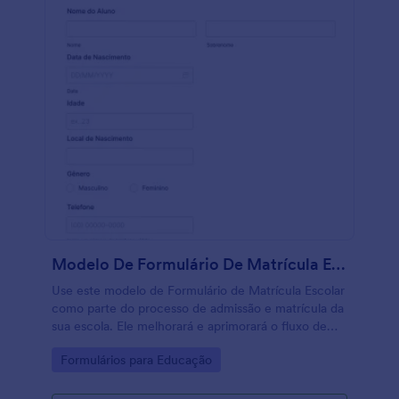
Modelo De Formulário De Matrícula Escolar
Use este modelo de Formulário de Matrícula Escolar
como parte do processo de admissão e matrícula da
sua escola. Ele melhorará e aprimorará o fluxo de
trabalho e a gestão de dados da escola.
Go to Category:
Formulários para Educação