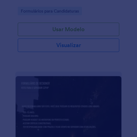
Go to Category:
Formulários para Candidaturas
Usar Modelo
Visualizar