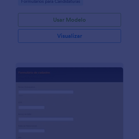
Go to Category:
Formulários para Candidaturas
Usar Modelo
Visualizar