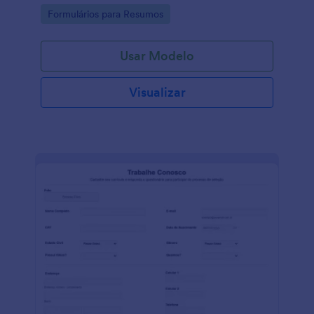
Go to Category:
Formulários para Resumos
Usar Modelo
Visualizar