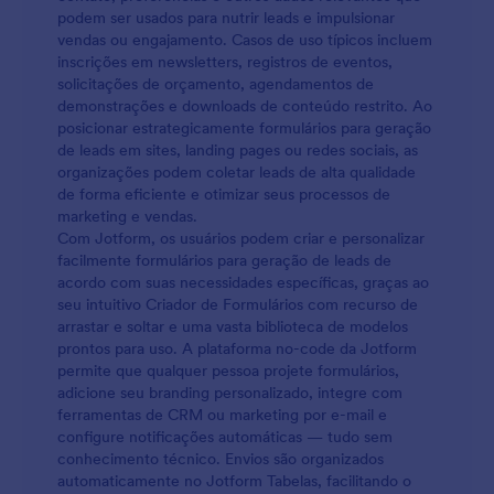
Saiba que você pode gerenciar facilmente seus
podem ser usados para nutrir leads e impulsionar
envios recebidos com a Caixa de Envios Jotform ou
vendas ou engajamento. Casos de uso típicos incluem
Jotform Tabelas. Copie este formulário e use-o
inscrições em newsletters, registros de eventos,
imediatamente aqui na Jotform!
solicitações de orçamento, agendamentos de
demonstrações e downloads de conteúdo restrito. Ao
posicionar estrategicamente formulários para geração
de leads em sites, landing pages ou redes sociais, as
organizações podem coletar leads de alta qualidade
de forma eficiente e otimizar seus processos de
marketing e vendas.
Com Jotform, os usuários podem criar e personalizar
facilmente formulários para geração de leads de
acordo com suas necessidades específicas, graças ao
seu intuitivo Criador de Formulários com recurso de
arrastar e soltar e uma vasta biblioteca de modelos
prontos para uso. A plataforma no-code da Jotform
permite que qualquer pessoa projete formulários,
adicione seu branding personalizado, integre com
ferramentas de CRM ou marketing por e-mail e
configure notificações automáticas — tudo sem
conhecimento técnico. Envios são organizados
automaticamente no Jotform Tabelas, facilitando o