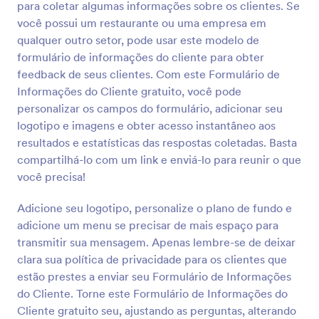
cabelo delas e também pedir seus dados de contato.
para coletar algumas informações sobre os clientes. Se
Você receberá instantaneamente os envios em sua
você possui um restaurante ou uma empresa em
conta Jotform segura, sendo muito fácil de
Visualizar
qualquer outro setor, pode usar este modelo de
visualizar a partir de qualquer dispositivo.
formulário de informações do cliente para obter
Personalizar seu Questionário sobre o Cabelo e
Necessidades das Clientes do Salão de Beleza é
feedback de seus clientes. Com este Formulário de
possível com apenas alguns cliques com nosso
Informações do Cliente gratuito, você pode
Criador de Formulários. Basta arrastar e soltar os
personalizar os campos do formulário, adicionar seu
campos do formulário, perguntas, imagens e até
logotipo e imagens e obter acesso instantâneo aos
mesmo sua logo, para criar o questionário perfeito
resultados e estatísticas das respostas coletadas. Basta
para suas necessidades, tudo isso sem escrever
nenhuma linha de código! Sinta-se à vontade para
compartilhá-lo com um link e enviá-lo para reunir o que
experimentar nossos mais de 100 aplicativos de
você precisa!
integração para compartilhar automaticamente
envios para suas outras contas online como Google
Adicione seu logotipo, personalize o plano de fundo e
Drive, Dropbox, Mailchimp, e muito mais.
adicione um menu se precisar de mais espaço para
Comprenda mais sobre suas clientes e colete suas
transmitir sua mensagem. Apenas lembre-se de deixar
informações de contato com o nosso Questionário
sobre o Cabelo e Necessidades das Clientes do
clara sua política de privacidade para os clientes que
Salão de Beleza.
estão prestes a enviar seu Formulário de Informações
do Cliente. Torne este Formulário de Informações do
Cliente gratuito seu, ajustando as perguntas, alterando