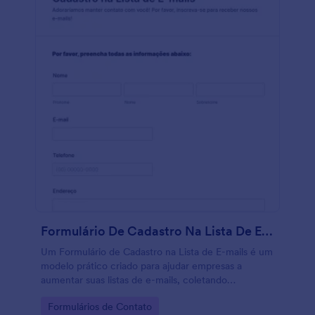
Formulário De Cadastro Na Lista De E Mails
Um Formulário de Cadastro na Lista de E-mails é um
modelo prático criado para ajudar empresas a
aumentar suas listas de e-mails, coletando
endereços para newsletters, campanhas e geração
Go to Category:
Formulários de Contato
de leads.