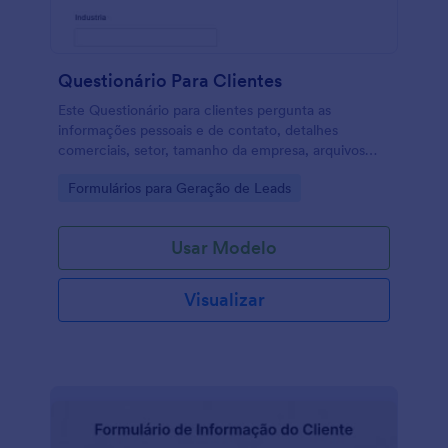
Questionário Para Clientes
Este Questionário para clientes pergunta as
informações pessoais e de contato, detalhes
comerciais, setor, tamanho da empresa, arquivos
relevantes, objetivos, serviço para o qual estão se
Go to Category:
Formulários para Geração de Leads
candidatando, como souberam de você etc. Tu
pode personalizar o modelo adicionando seu
logotipo, alterar/adicionar/remover campos,
Usar Modelo
adicionar suas próprias perguntas por meio de uma
variedade de opções de campo, adicionar seu
conteúdo visual e informativo, alterar as cores,
Visualizar
fontes e plano de fundo e incorporar o formulário ao
seu site ou compartilhe o link direto do formulário.