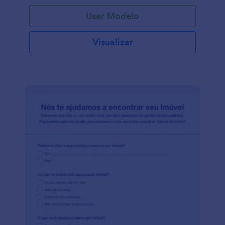
Formulário de Informações do Cliente gratuito, você
Usar Modelo
pode personalizar os campos do formulário,
adicionar seu logotipo e imagens e obter acesso
instantâneo aos resultados e estatísticas das
Visualizar
respostas coletadas. Basta compartilhá-lo com um
link e enviá-lo para reunir o que você precisa!
Adicione seu logotipo, personalize o plano de fundo
e adicione um menu se precisar de mais espaço
para transmitir sua mensagem. Apenas lembre-se de
deixar clara sua política de privacidade para os
clientes que estão prestes a enviar seu Formulário
de Informações do Cliente. Torne este Formulário
de Informações do Cliente gratuito seu, ajustando as
perguntas, alterando as fontes e cores ou
adicionando widgets para coletar informações de
diferentes maneiras. Se você quiser enviar respostas
para suas outras contas, como Google Drive,
Dropbox, Box ou Airtable, faça isso
automaticamente com as mais de 100 integrações
gratuitas do Jotform. Você pode até analisar suas
respostas de formulário com Jotform Tabelas e o
com os relatórios! Obtenha as informações de que