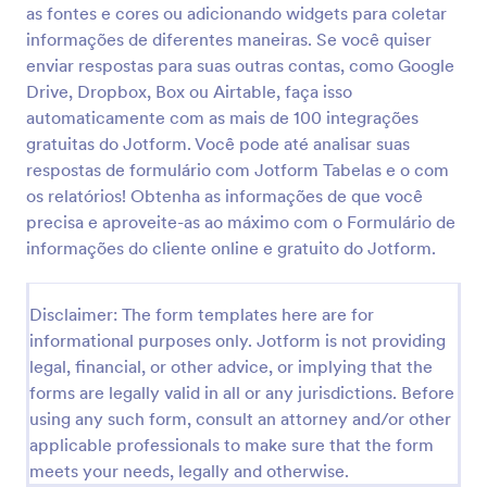
as fontes e cores ou adicionando widgets para coletar
informações de diferentes maneiras. Se você quiser
enviar respostas para suas outras contas, como Google
Rig Soluções Imob
Drive, Dropbox, Box ou Airtable, faça isso
Formulário de captação de leads imobiliário
automaticamente com as mais de 100 integrações
gratuitas do Jotform. Você pode até analisar suas
respostas de formulário com Jotform Tabelas e o com
Go to Category:
Formulários para Geração de Leads
os relatórios! Obtenha as informações de que você
precisa e aproveite-as ao máximo com o Formulário de
informações do cliente online e gratuito do Jotform.
Usar Modelo
Visualizar
Disclaimer: The form templates here are for
informational purposes only. Jotform is not providing
legal, financial, or other advice, or implying that the
forms are legally valid in all or any jurisdictions. Before
using any such form, consult an attorney and/or other
applicable professionals to make sure that the form
meets your needs, legally and otherwise.