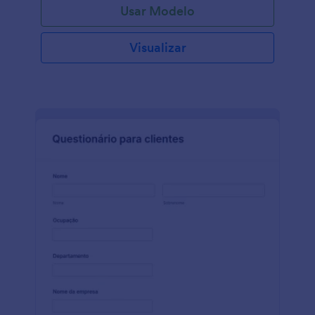
Usar Modelo
Formulário de Assinatura do Boletim Informativo do
Coronavírus. Basta personalizar o formulário para
corresponder à sua marca, incorporá-lo rapidamente
Visualizar
em seu site ou compartilhá-lo como um link, e
aguardar para receber inscrições dos leitores que
registram seu interesse. Nosso modelo gratuito de
Formulário de Assinatura do Boletim Informativo do
Coronavírus já tem os campos necessários como —
nome, endereço de e-mail, número de telefone e
tipo de boletim que o usuário gostaria de receber —
mas fique à vontade para adicionar a logo da sua
empresa ou atualizar fontes e cores para que o
design corresponda ao seu negócio. Para agilizar
ainda mais seu fluxo de trabalho, integre seu
formulário personalizado com mais de 100
integrações poderosas, incluindo sistemas de CRM
populares, ferramentas de e-mail marketing,
aplicativos de gerenciamento de dados e muito
mais.