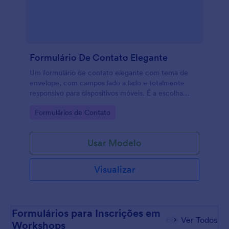
Formulário De Contato Elegante
Um formulário de contato elegante com tema de
envelope, com campos lado a lado e totalmente
responsivo para dispositivos móveis. É a escolha
perfeita para quem deseja combinar funcionalidade
Go to Category:
Formulários de Contato
e sofisticação em um site elegante.
Usar Modelo
Visualizar
Formulários para Inscrições em
6
Ver Todos
Workshops