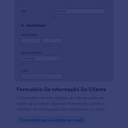
Formulário De Informação Do Cliente
O formulário de informações do cliente pode ser
usado para coletar algumas informações sobre os
clientes. Se você possui um restaurante ou uma
empresa em qualquer outro setor, pode usar este
Go to Category:
Formulários para Geração de Leads
modelo de formulário de informações do cliente
para obter feedback de seus clientes. Com este