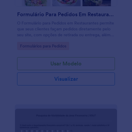
Formulário Para Pedidos Em Restaurantes
O Formulário para Pedidos em Restaurantes permite
que seus clientes façam pedidos diretamente pelo
seu site, com opções de retirada ou entrega, além
de aceitar pagamentos online com praticidade.
Go to Category:
Formulários para Pedidos
Usar Modelo
Visualizar