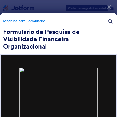
Início da caixa de diálogo
Cadastre-se gratuitamente!
Modelos para Formulários
Formulário de Pesquisa de
Visibilidade Financeira
Categorias de Modelos para Formulários
Organizacional
Modelos para Formulários
Formulários para Pagamentos
7 Modelos