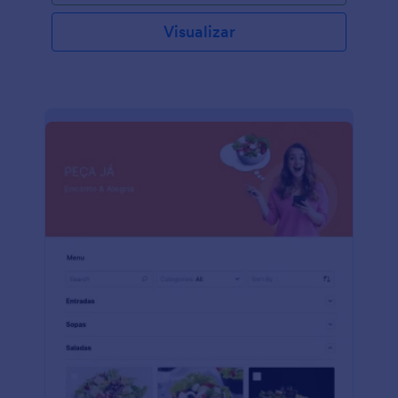
proprietários de negócios e contadores na criação
de um recibo de caixa que eles possam usar em
Visualizar
suas transações diárias de caixa. O formulário
precisará de informações como número do recibo,
data, nome do cliente ou cliente, motivo do
pagamento, valor do pagamento e nome do
destinatário.