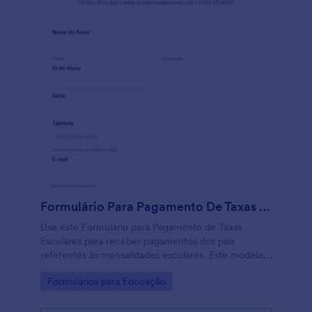
Formulário Para Pagamento De Taxas Escolares
Use este Formulário para Pagamento de Taxas
Escolares para receber pagamentos dos pais
referentes às mensalidades escolares. Este modelo
de formulário também permite que o respondente
Go to Category:
Formulários para Educação
solicite materiais escolares, livros e brindes
escolares.