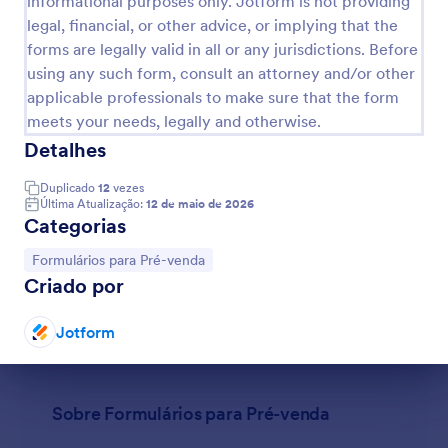
informational purposes only. Jotform is not providing
legal, financial, or other advice, or implying that the
Formulário De Pré Venda
forms are legally valid in all or any jurisdictions. Before
Incorpore um modelo gratuito de Formulário de Pré-
using any such form, consult an attorney and/or other
Venda no site da sua loja e processe pré-
applicable professionals to make sure that the form
encomendas de produtos online instantaneamente.
meets your needs, legally and otherwise.
Gratuito, fácil de personalizar e pronto para usar!
Go to Category:
Formulários para Pré-venda
Detalhes
Duplicado
12
vezes
Usar Modelo
Última Atualização:
12 de maio de 2026
Categorias
Visualizar
Ir para Categoria:
Formulários para Pré-venda
Criado por
Jotform
Fim da caixa de diálogo
Sobre Formulários para Pré-venda