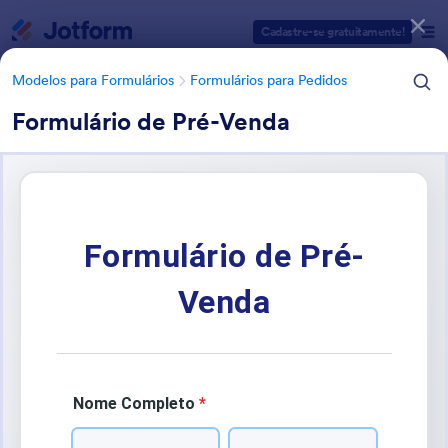
Início da caixa de diálogo
Cadastre-se gratuitamente!
Modelos para Formulários
Formulários para Pedidos
Formulário de Pré-Venda
Categorias de Modelos para Formulários
Modelos para Formulários
Formulários para Pedidos
Formulários para Pré-venda
2 Modelos