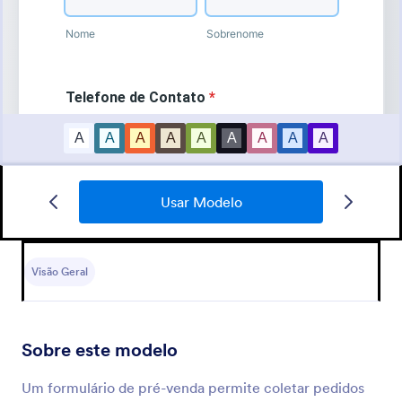
Usar Modelo
Avaliação De Clube
Preencha o formulário para avaliar seu clube.
Visão Geral
Go to Category:
Formulários para Pré-venda
Sobre este modelo
Usar Modelo
Um formulário de pré-venda permite coletar pedidos