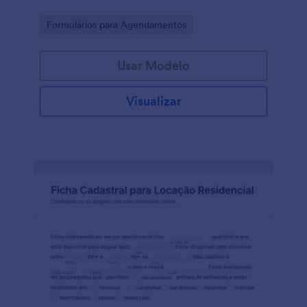
Go to Category:
Formulários para Agendamentos
Usar Modelo
Visualizar