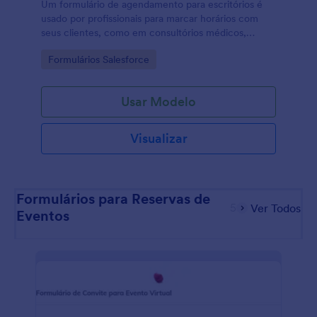
Um formulário de agendamento para escritórios é
usado por profissionais para marcar horários com
seus clientes, como em consultórios médicos,
escritórios de advocacia ou outras áreas de
Go to Category:
Formulários Salesforce
atendimento especializado.
Usar Modelo
Visualizar
Formulários para Reservas de
5
Ver Todos
Eventos