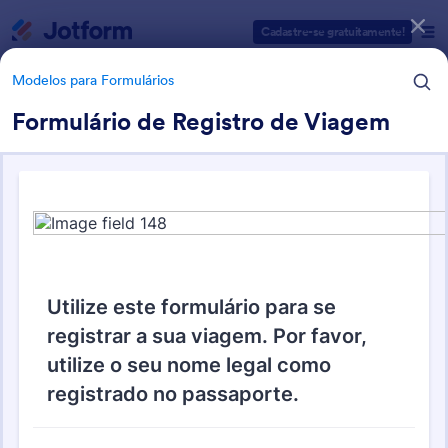
Início da caixa de diálogo
Cadastre-se gratuitamente!
Modelos para Formulários
Formulário de Registro de Viagem
Categorias de Modelos para Formulários
Modelos para Formulários
Formulários para
Agendamentos
55 Modelos