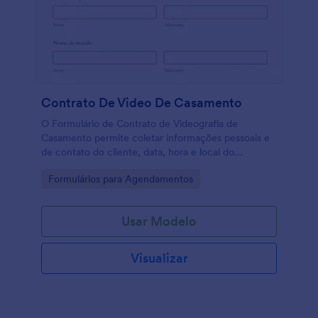
Contrato De Video De Casamento
O Formulário de Contrato de Videografia de
Casamento permite coletar informações pessoais e
de contato do cliente, data, hora e local do
casamento, pacote de vídeo pretendido e coletar o
Go to Category:
Formulários para Agendamentos
consentimento do cliente para cada cláusula com
sua assinatura eletrônica. Você pode personalizar o
modelo com uma variedade de widgets, adicionar
Usar Modelo
seu logotipo, fontes, cores e incorporá-lo ao seu site
ou usá-lo como um formulário independente.
Visualizar