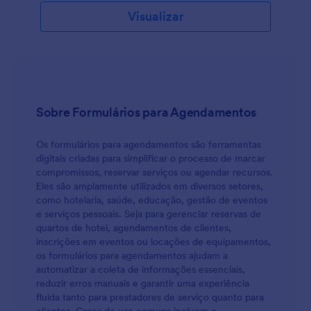
atendido e programado de forma online. Os eventos
Visualizar
virtuais precisam da mesma preparação eficiente
para promoção e engajamento com os participantes.
O uso de um formulário online como este é a
melhor ferramenta para fazer convites para eventos.
Um link pode ser enviado nas redes sociais, ou por
e-mail para incentivar a participação do seu público
alvo. Este modelo de Formulário de Convite para
Sobre Formulários para Agendamentos
Evento Virtual é um exemplo que você pode usar
para seus eventos programados. Com o novo campo
de agendamentos, você poderá facilmente lembrar
Os formulários para agendamentos são ferramentas
seus participantes do evento programado. Este
digitais criadas para simplificar o processo de marcar
formulário pode ser integrado ao Google Calendar
compromissos, reservar serviços ou agendar recursos.
para criar eventos automáticos na sua agenda, e/ou
Eles são amplamente utilizados em diversos setores,
integrar o formulário com o Zoom para
como hotelaria, saúde, educação, gestão de eventos
agendamento imediato de uma conferência virtual.
e serviços pessoais. Seja para gerenciar reservas de
Saiba que você pode gerenciar facilmente seus
quartos de hotel, agendamentos de clientes,
envios recebidos com a Caixa de Envios Jotform ou
inscrições em eventos ou locações de equipamentos,
Jotform Tabelas. Copie este formulário e use-o
os formulários para agendamentos ajudam a
imediatamente aqui na Jotform!
automatizar a coleta de informações essenciais,
reduzir erros manuais e garantir uma experiência
fluida tanto para prestadores de serviço quanto para