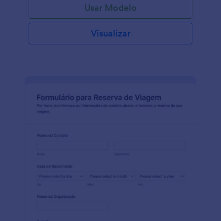
Usar Modelo
atendido e programado de forma online. Os eventos
virtuais precisam da mesma preparação eficiente
para promoção e engajamento com os participantes.
Visualizar
O uso de um formulário online como este é a
melhor ferramenta para fazer convites para eventos.
Um link pode ser enviado nas redes sociais, ou por
e-mail para incentivar a participação do seu público
alvo. Este modelo de Formulário de Convite para
Evento Virtual é um exemplo que você pode usar
para seus eventos programados. Com o novo campo
de agendamentos, você poderá facilmente lembrar
seus participantes do evento programado. Este
formulário pode ser integrado ao Google Calendar
para criar eventos automáticos na sua agenda, e/ou
integrar o formulário com o Zoom para
agendamento imediato de uma conferência virtual.
Saiba que você pode gerenciar facilmente seus
envios recebidos com a Caixa de Envios Jotform ou
Jotform Tabelas. Copie este formulário e use-o
imediatamente aqui na Jotform!