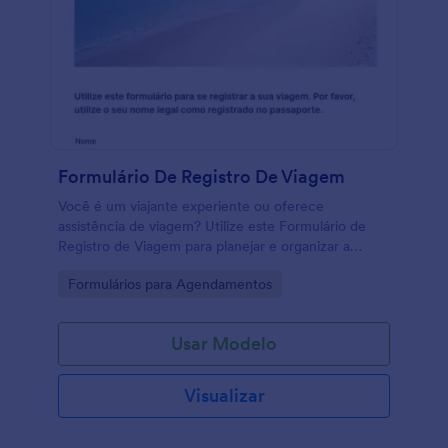
Formulário De Registro De Viagem
Você é um viajante experiente ou oferece
assistência de viagem? Utilize este Formulário de
Registro de Viagem para planejar e organizar a
viagem dos seus clientes. Você pode oferecer este
Go to Category:
Formulários para Agendamentos
formulário de registro para os seus clientes para que
eles possam registrar a viagem deles e preencher as
informações necessárias sobre as preferências
Usar Modelo
deles. Este formulário de Registro de Viagem coleta
informações pessoais e informações da viagem
como nome do Cruzeiro ou Hotel, tipo de quarto e
Visualizar
contato de emergência. Envie este Formulário de
Registro de Viagem para os seus clientes e comece
a aceitar registros de viagem!