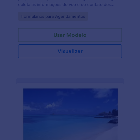
coleta as informações do voo e de contato dos
clientes. Impulsione os negócios da sua companhia
Go to Category:
Formulários para Agendamentos
aérea e impressione os clientes com sua eficiência!
Usar Modelo
Visualizar