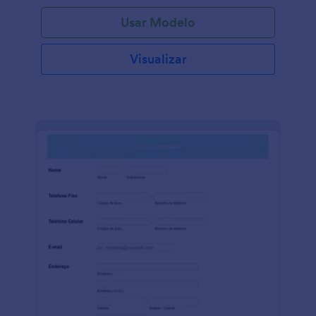
Agendamento da Vacinação contra a COVID-19, um
Usar Modelo
formulário online e gratuito do JotForm. Você pode
personalizar este formulário para se adequar as suas
necessidades, optar pela conformidade com a
Visualizar
HIPAA para manter os dados dos pacientes seguros,
incorporar o formulário em seu site ou compartilhá-
lo com um link, e começar a fazer reservas de
agendamento online. Use o Criador de Formulários
com o recurso de arraste-e-solte da Jotform para
rapidamente implementar seus horários disponíveis
ao calendário, o que automaticamente torna as
reservas indisponíveis uma vez que tenham sido
selecionadas por um paciente anteriormente - uma
ótima maneira de evitar reservas no mesmo horário!
Você também pode adicionar o seu logo, incluir
perguntas extras e personalizar ainda mais o design
do seu formulário - ou sincronizar os envios
recebidos para plataformas de terceiros como
Google Calendar, Google Sheets, Slack, ou qualquer
uma das mais de 100 integrações gratuitas
disponíveis! Aperfeiçoe a maneira com que você faz
reservas com o nosso Formulário para Agendamento