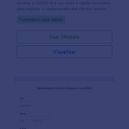
durante a COVID-19 é um curto e rápido formulário
para registrar a compreensão dos clientes quanto as
medidas preventivas em prática devido a pandemia
Go to Category:
Formulários para Salões
da COVID-19 e também para coletar a assinatura dos
clientes isentando o salão de qualquer
responsabilidade ao fornecer serviços durante a
Usar Modelo
pandemia.
Visualizar