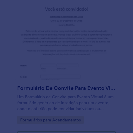
Formulário De Convite Para Evento Virtual
Um Formulário de Convite para Evento Virtual é um
formulário genérico de inscrição para um evento,
onde o anfitrião pode convidar indivíduos ou
organizações para um evento que se aproxima. Um
Go to Category:
Formulários para Agendamentos
evento virtual é como um evento convencional
onde as pessoas vão e comparecem fisicamente em
um local, exceto que em um modelo virtual,