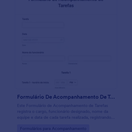
Formulário De Acompanhamento De Tarefas
Este Formulário de Acompanhamento de Tarefas
registra o cargo, funcionário designado, nome da
equipe e data de cada tarefa realizada, registrando o
horário de início e fim, descrição do trabalho,
Go to Category:
Formulários para Acompanhamento
materiais usado e permitindo receber arquivos ou