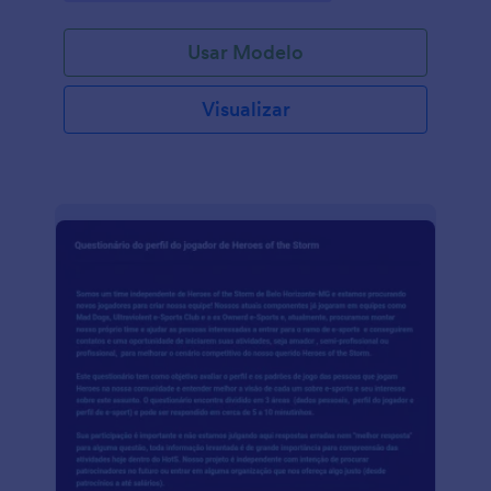
imagens relacionadas ao trabalho. Este Formulário
de Acompanhamento de Tarefas servirá para
Usar Modelo
acompanhar o progresso diário das tarefas. Você
pode personalizar este modelo utilizando o Criador
de Formulários da Jotform para integrar com outros
Visualizar
serviços e sistemas, adicionar, remover ou alterar
campos facilmente utilizando o sistema de arrasta e
solta da Jotform. Além disso, poderá também alterar
cores, fontes e o plano de fundo. Ao fim, incorpore
o formulário no seu site ou utilize o link do
formulário para começar a receber respostas
imediatamente.