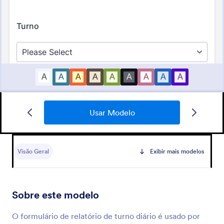
Usar Modelo
Formulário De Informação Do Estudante
Visão Geral
Exibir mais modelos
Português forma que recolhe as informações dos
alunos. Formulário utilizado pelos professores.
Sobre este modelo
Go to Category:
Modelos de Formulários para Matrícula em
Cursos
O formulário de relatório de turno diário é usado por
Usar Modelo