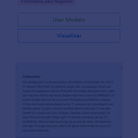
Go to Category:
Formulários para Negócios
Usar Modelo
Visualizar