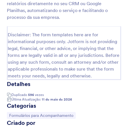
relatórios diretamente no seu CRM ou Google
Planilhas, automatizando o serviço e facilitando o
processo da sua empresa.
Formulário De Relatório De Turno Diário
O formulário de relatório de turno diário é usado por
empresas que gerenciam os funcionários por meio
Disclaimer: The form templates here are for
de relatórios diários de turno. Ele permite que um
informational purposes only. Jotform is not providing
empregador ou gerente verifique se seus
legal, financial, or other advice, or implying that the
Go to Category:
Formulários para Acompanhamento
funcionários realizaram as atividades diárias
forms are legally valid in all or any jurisdictions. Before
necessárias para seus trabalhos. Serve para registrar
as atividades diárias ou o trabalho realizados pelos
using any such form, consult an attorney and/or other
Usar Modelo
funcionários. Use este modelo de formulário de
applicable professionals to make sure that the form
relatório de turno diário para acompanhar os turnos
meets your needs, legally and otherwise.
e a programação diária de seus funcionários. Crie
Visualizar
Detalhes
um modelo de cronograma de turno e compartilhe-
o com seus funcionários por meio de nosso simples
Duplicado
596
vezes
e poderoso Criador de Formulários. Você também
Última Atualização:
11 de maio de 2026
poderá utilizar o aplicativo móvel da Jotform para
Categorias
acompanhar os relatórios diretamente do seu celular
ou tablet! Comece a utilizar este modelo de
Ir para Categoria:
Formulários para Acompanhamento
formulário gratuito de relatório de turno diário para
Criado por
melhorar o fluxo de trabalho da sua empresa. E se