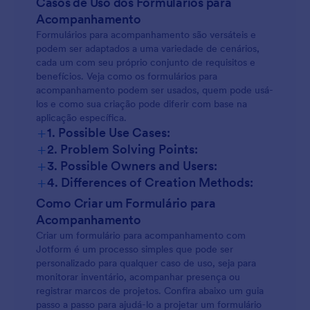
Casos de Uso dos Formulários para
Acompanhamento
Formulários para acompanhamento são versáteis e
podem ser adaptados a uma variedade de cenários,
cada um com seu próprio conjunto de requisitos e
benefícios. Veja como os formulários para
acompanhamento podem ser usados, quem pode usá-
los e como sua criação pode diferir com base na
aplicação específica.
+
1. Possible Use Cases:
+
2. Problem Solving Points:
+
3. Possible Owners and Users:
+
4. Differences of Creation Methods:
Acompanhamento de Inventário:
Como Criar um Formulário para
Acompanhamento
Criar um formulário para acompanhamento com
Jotform é um processo simples que pode ser
Acompanhamento de Presença:
personalizado para qualquer caso de uso, seja para
monitorar inventário, acompanhar presença ou
registrar marcos de projetos. Confira abaixo um guia
passo a passo para ajudá-lo a projetar um formulário
Acompanhamento de Despesas: