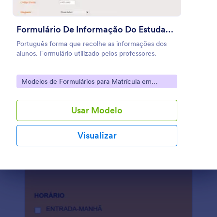
Usar Modelo
Formulário De Informação Do Estudante
Visualizar
Português forma que recolhe as informações dos
alunos. Formulário utilizado pelos professores.
Go to Category:
Modelos de Formulários para Matrícula em
Cursos
Usar Modelo
Visualizar
Fim da caixa de diálogo