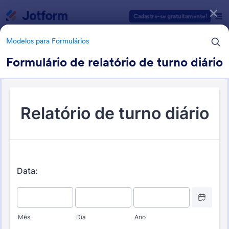
Início da caixa de diálogo
Cadastre-se gratuitamente!
Modelos para Formulários
Formulário de relatório de turno diário
Categorias de Modelos para Formulários
Modelos para Formulários
Formulários para
Acompanhamento
12 Modelos