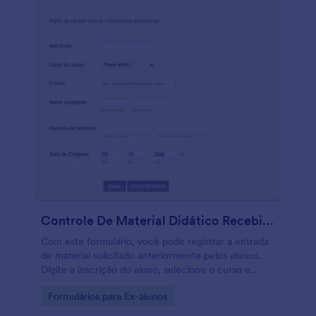
Controle De Material Didático Recebido
Com este formulário, você pode registrar a entrada
de material solicitado anteriormente pelos alunos.
Digite a inscrição do aluno, selecione o curso e
insira seus dados pessoais. Muito útil e fácil de usar.
Go to Category:
Formulários para Ex-alunos