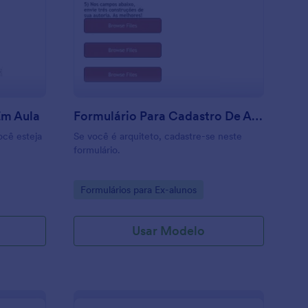
ormulário De Interesse Em Aula
: Formulário Para Cad
Visualizar
Em Aula
Formulário Para Cadastro De Arquitetos
ocê esteja
Se você é arquiteto, cadastre-se neste
.
formulário.
Go to Category:
Formulários para Ex-alunos
Usar Modelo