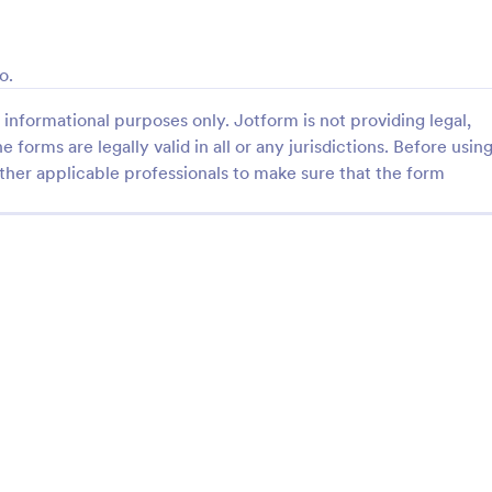
: Atividade De Português 3º Bimestre
: G
Visualizar
Visualizar
o.
informational purposes only. Jotform is not providing legal,
e forms are legally valid in all or any jurisdictions. Before usin
ther applicable professionals to make sure that the form
Atividade De Português 3º Bimestre
o de texto para 7º ano
A questionnaire for graduates tha
collect information about the pro
development of the institution's 
gory:
Go to Category:
s para Ex-alunos
Formulários para Ex-alunos
Usar Modelo
Usar Modelo