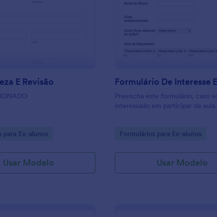
: O.s. Limpeza E Revisão
: F
Visualizar
Visualizar
eza E Revisão
Formulário De Interesse 
CIONADO
Preencha este formulário, caso v
interessado em participar da aula
gory:
Go to Category:
s para Ex-alunos
Formulários para Ex-alunos
Usar Modelo
Usar Modelo