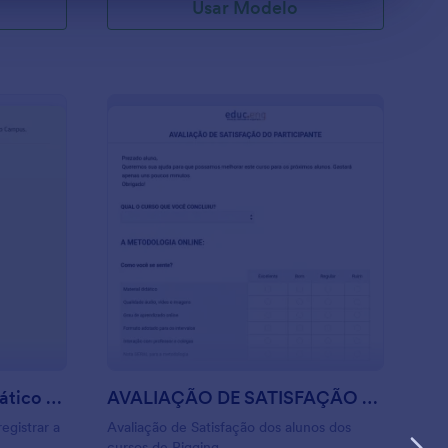
Usar Modelo
ontrole De Material Didático Recebido
: AVALIAÇÃO DE SAT
Visualizar
Controle De Material Didático Recebido
AVALIAÇÃO DE SATISFAÇÃO DO PARTICIPANTE Cursos De Rigging
egistrar a
Avaliação de Satisfação dos alunos dos
cursos de Rigging