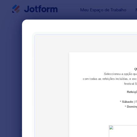
Início da caixa de diálogo
Meu Espaço de Trabalho
Modelos pa
Formu
ORDENAR POR
Popular
38 Modelo
LAYOUT
Clássico
TIPOS
SETORES
Formulários para Publicidade
75