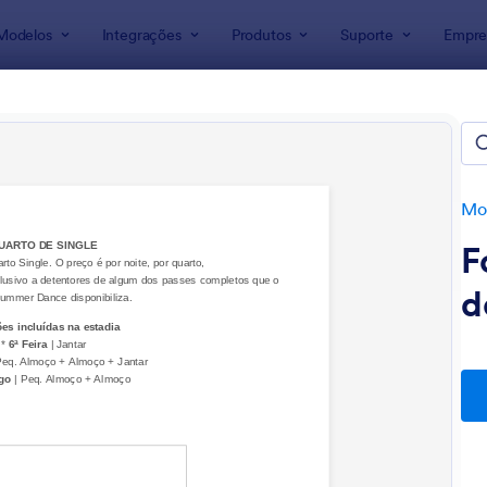
Modelos
Integrações
Produtos
Suporte
Empre
ra Formulários
lários para Ex-alunos
s
Mod
F
d
: Apr Análise Preliminar De Risco
: F
Visualizar
Visualizar