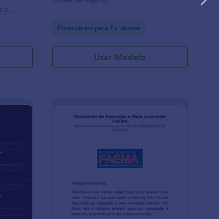
e a
urso e
Go to Category:
Formulários para Ex-alunos
til e fácil
Usar Modelo
lano De Aula
: Parecer Revista Cien
Visualizar