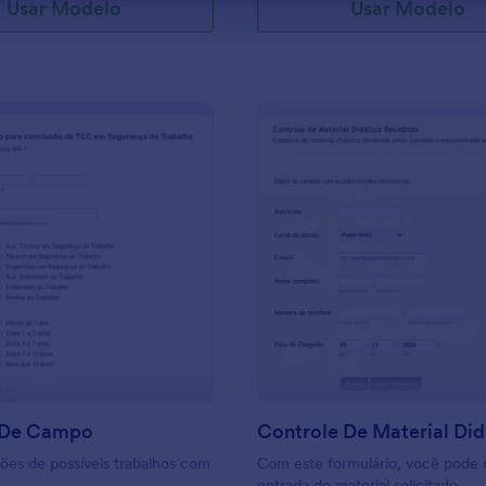
Usar Modelo
Usar Modelo
: Pesquisa De Campo
: C
Visualizar
Visualizar
 De Campo
ões de possíveis trabalhos com
Com este formulário, você pode r
entrada de material solicitado