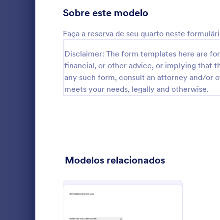
Formulários para Jogos
7
Sobre este modelo
Formulários Médicos
511
Faça a reserva de seu quarto neste formulári
Formulários para Recursos Humanos
147
Disclaimer: The form templates here are for 
financial, or other advice, or implying that th
Formulários de TI
35
any such form, consult an attorney and/or o
Formulários para Seguros
meets your needs, legally and otherwise.
3
interpretaçã
Formulários para Marketing
28
Formulários para Serviços Fotográficos
23
Go to Cate
Formulário
Formulários Imobiliários
28
Modelos relacionados
Formulários para SEO
3
Formulários para Salões
105
Formulários para Serviços
123