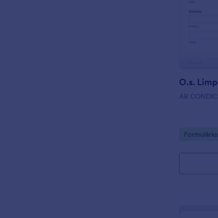
O.s. Limp
AR CONDI
Go to Cate
Formulário