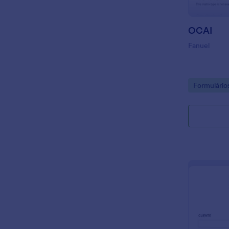
OCAI
Fanuel
Go to Cate
Formulário