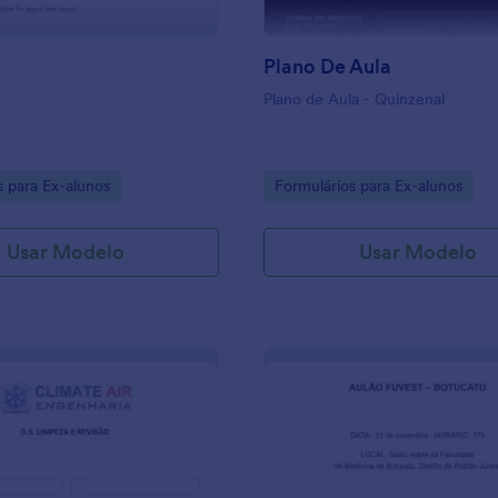
Plano De Aula
Plano de Aula - Quinzenal
gory:
Go to Category:
s para Ex-alunos
Formulários para Ex-alunos
Usar Modelo
Usar Modelo