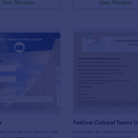
Usar Modelo
Usar Modelo
mesmas informações de seu clien
: Esplanada
: Fe
Visualizar
Visualizar
a
 em pele de vidro ganham vida
Formulário de cadastro para o Fes
a strulev possui projetos em
Cultural no Teatro Usina 2014.