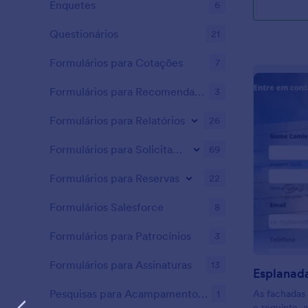
Enquetes
6
Questionários
21
Formulários para Cotações
7
Formulários para Recomendações
3
Formulários para Relatórios
26
Formulários para Solicitações
69
Formulários para Reservas
22
Formulários Salesforce
8
Formulários para Patrocínios
3
Formulários para Assinaturas
13
Esplanad
Pesquisas para Acampamentos de Verão
1
As fachadas
e requinte, 