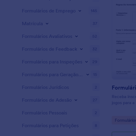
Formulários de Emprego
145
Matrícula
37
Formulários Avaliativos
52
Formulários de Feedback
32
Formulários para Inspeções
29
Formulários para Geração de Leads
15
Formulários Jurídicos
2
Receba insc
Formulários de Adesão
27
jogos para a
Formulários Pessoais
2
Go to Cate
Formulário
Formulários para Petições
8