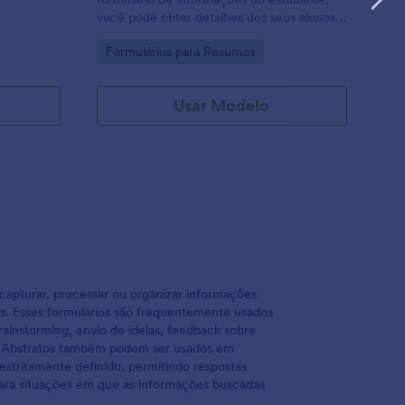
você pode obter detalhes dos seus alunos
facilmente, como identidade pessoal,
Go to Category:
Formulários para Resumos
membros da família e perguntas adicionais,
como se ele joga em um time de esportes
da escola, se tem computador em casa, se
Usar Modelo
ela tem acesso à internet em casa, o que
ele/ela planeja depois de terminar o ensino
médio. Além disso, este modelo de
formulário de informações do Estudante
permite que seus alunos carreguem suas
fotos de rosto para identificação.
a capturar, processar ou organizar informações
as. Esses formulários são frequentemente usados
rainstorming, envio de ideias, feedback sobre
ios Abstratos também podem ser usados em
estritamente definido, permitindo respostas
 para situações em que as informações buscadas