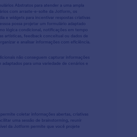
mulários Abstratos para atender a uma ampla
ários com arraste-e-solte da Jotform, os
a e widgets para incentivar respostas criativas
essoa possa projetar um formulário adaptado
omo lógica condicional, notificações em tempo
ias artísticas, feedback conceitual ou dados de
rganizar e analisar informações com eficiência.
radicionais não conseguem capturar informações
jam adaptados para uma variedade de cenários e
ermite coletar informações abertas, criativas
cilitar uma sessão de brainstorming, reunir
lexível da Jotform permite que você projete