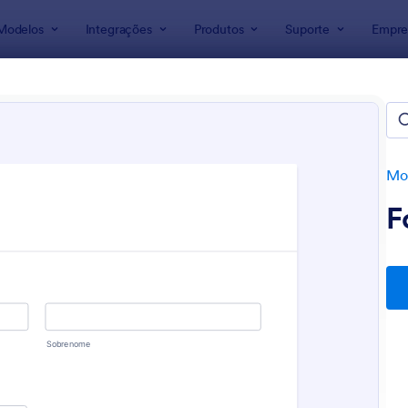
Modelos
Integrações
Produtos
Suporte
Empre
ra Formulários
ulários para Resumos
Mod
F
: Formulário De Teste
: O
Visualizar
Visualizar