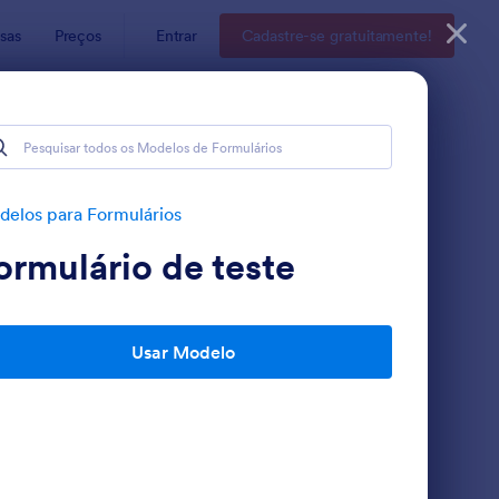
sas
Preços
Entrar
Cadastre-se gratuitamente!
elos para Formulários
ormulário de teste
Usar Modelo
rçamento Materiais De Construção
: Diário De Bordo
Visualizar