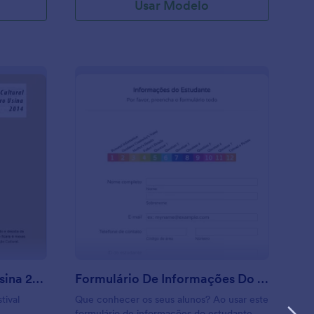
Usar Modelo
te.
stival Cultural Teatro Usina 2014
: Formulário De Info
Visualizar
Festival Cultural Teatro Usina 2014
Formulário De Informações Do Estudante
tival
Que conhecer os seus alunos? Ao usar este
formulário de informações do estudante,