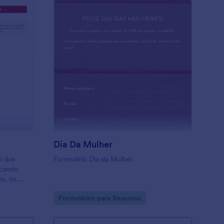
recentes, retenções.
o De Jogos
licitação De Loja
: Dia Da Mulher
Visualizar
Dia Da Mulher
o dos
Formulário Dia da Mulher.
icando
os, os
xclusivo
Go to Category:
Formulários para Resumos
olicitada
, é
olicite as