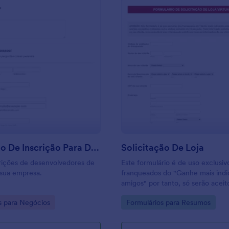
: Formulário De Inscrição Para Desenvolviment
: So
Visualizar
Visualizar
Formulário De Inscrição Para Desenvolvimento De Jogos
Solicitação De Loja
rições de desenvolvedores de
Este formulário é de uso exclusiv
 sua empresa.
franqueados do "Ganhe mais ind
amigos" por tanto, só serão aceit
pedidos validados com o código e
gory:
Go to Category:
s para Negócios
Formulários para Resumos
do franqueado. Toda informação s
abaixo, é referente ao seu cliente
recomendável que o franqueado s