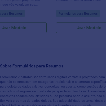
o, que vão valorizam seu
antindo também o conforto
gory:
Go to Category:
s para Resumos
Formulários para Resumos
a iluminação natural.
Usar Modelo
Usar Modelo
Sobre Formulários para Resumos
Formulários Abstratos são formulários digitais versáteis projetados par
que não se encaixam em categorias tradicionais e altamente específic
para coleta de dados criativa, conceitual ou aberta, como sessões de b
conceitos intangíveis ou coleta de perspectivas filosóficas. Formulár
contextos acadêmicos, artísticos ou de pesquisa onde o assunto não é 
flexíveis e pontos de dados únicos. Sua adaptabilidade os torna ideais
são subjetivas, exploratórias ou não facilmente categorizáveis.