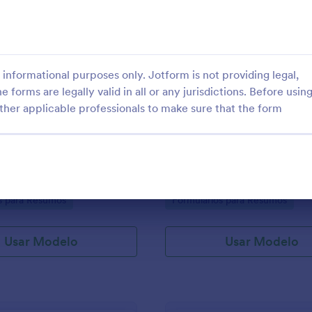
: Concurso Público SAMU
: F
Visualizar
Visualizar
informational purposes only. Jotform is not providing legal,
e forms are legally valid in all or any jurisdictions. Before usin
ther applicable professionals to make sure that the form
 Público SAMU
lher candidaturas para o jogo
Formulário para inscriçoes de ba
este questionário extensivo
eventos de rock.
ar os melhores candidatos.
gory:
Go to Category:
s para Resumos
Formulários para Resumos
Usar Modelo
Usar Modelo