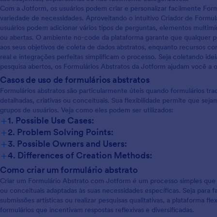
Com a Jotform, os usuários podem criar e personalizar facilmente For
variedade de necessidades. Aproveitando o intuitivo Criador de Formul
usuários podem adicionar vários tipos de perguntas, elementos multimídi
ou abertas. O ambiente no-code da plataforma garante que qualquer p
aos seus objetivos de coleta de dados abstratos, enquanto recursos c
real e integrações perfeitas simplificam o processo. Seja coletando ide
pesquisa abertos, os Formulários Abstratos da Jotform ajudam você a o
Casos de uso de formulários abstratos
Formulários abstratos são particularmente úteis quando formulários t
detalhadas, criativas ou conceituais. Sua flexibilidade permite que se
grupos de usuários. Veja como eles podem ser utilizados:
+
1. Possible Use Cases:
+
2. Problem Solving Points:
+
3. Possible Owners and Users:
+
4. Differences of Creation Methods:
O conteúdo e os campos podem variar amplamente:
Como criar um formulário abstrato
Criar um Formulário Abstrato com Jotform é um processo simples que p
ou conceituais adaptadas às suas necessidades específicas. Seja para fa
submissões artísticas ou realizar pesquisas qualitativas, a plataforma f
formulários que incentivam respostas reflexivas e diversificadas.