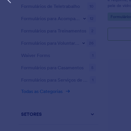
pele de vidr
Formulários de Teletrabalho
10
imóvel, gar
Go to Cate
Formulário
térmico e bo
Formulários para Acompanhamento
12
Formulários para Treinamentos
2
Formulários para Voluntariado
26
Waiver Forms
1
Formulários para Casamentos
5
Formulários para Serviços de Bem-estar
1
Todas as Categorias
SETORES