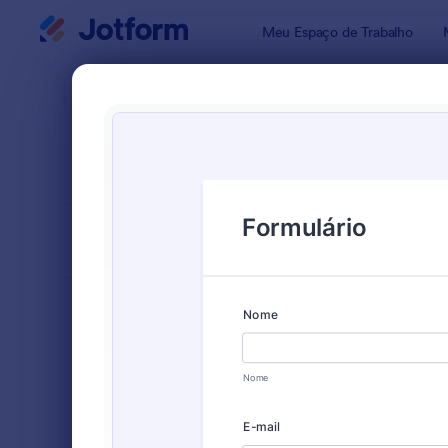
Início da caixa de diálogo
Meu Espaço de Trabalho
Modelos pa
Form
ORDENAR POR
Popular
12 Modelos
LAYOUT
Clássico
TIPOS
Formulários para Pedidos
90
Formulários para Inscrições
172