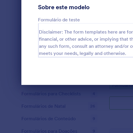
Formulários para Cadastros
Sobre este modelo
32
Votação
13
Formulário de teste
Formulários para Resumos
12
Disclaimer: The form templates here are for 
financial, or other advice, or implying that th
Auditoria
18
any such form, consult an attorney and/or o
Concurso
meets your needs, legally and otherwise.
Formulários para Premiações
5
Precisa reco
online? Com 
Formulários para Black Friday
30
poderá avali
Formulários para Cálculos
4
Go to Cate
Formulário
Fim da caixa de diálogo
Formulários para Checklists
4
Formulários de Natal
26
Formulários de Conteúdo
9
Formulários para Doações
9