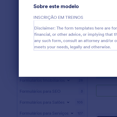
Formulários para Jogos
7
Sobre este modelo
Formulários Médicos
511
INSCRIÇÃO EM TREINOS
Formulários para Recursos Humanos
147
Disclaimer: The form templates here are for 
financial, or other advice, or implying that th
Formulários de TI
35
any such form, consult an attorney and/or o
meets your needs, legally and otherwise.
Formulários para Seguros
4
Avalie as hab
Formulários para Marketing
28
físicas e ps
este Formulá
Formulários para Serviços Fotográficos
23
Jogadores d
Go to Cate
Formulário
todos os atr
Fim da caixa de diálogo
Formulários Imobiliários
28
avaliação de
Formulários para SEO
3
Formulários para Salões
105
Formulários para Serviços
127