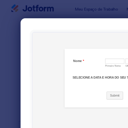
Início da caixa de diálogo
Meu Espaço de Trabalho
Modelos pa
Formu
ORDENAR POR
Popular
30 Modelo
LAYOUT
Clássico
TIPOS
SETORES
Formulários para Publicidade
76