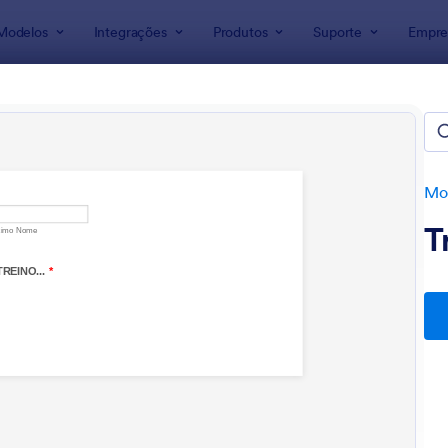
Modelos
Integrações
Produtos
Suporte
Empre
ra Formulários
lários Esportivos
s
Mod
T
: Questionário De Anamnese
: Bo
Visualizar
Visualizar