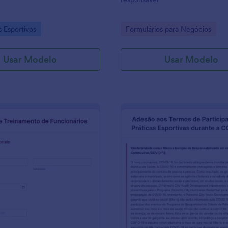
gory:
Go to Category:
s Esportivos
Formulários para Negócios
Usar Modelo
Usar Modelo
: Registro De Treinamento De Funcionários
: F
Visualizar
Visualizar