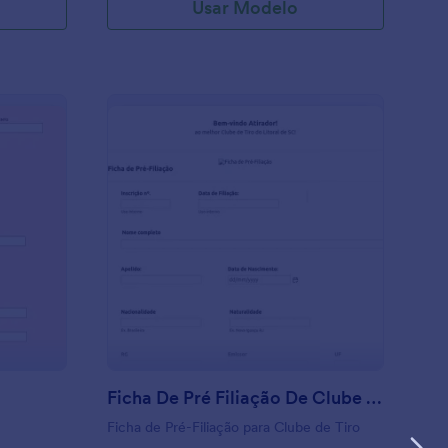
Usar Modelo
ga
: Ficha De Pré Filiaç
Visualizar
Ficha De Pré Filiação De Clube De Tiro
Ficha de Pré-Filiação para Clube de Tiro