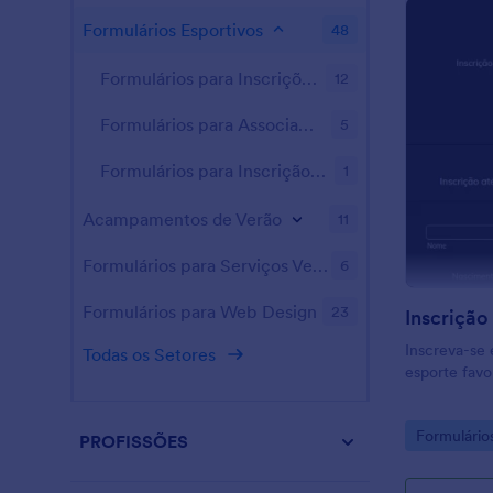
Formulários Esportivos
48
Formulários para Inscrições Esportivas
12
Formulários para Associação
5
Formulários para Inscrição em Corridas
1
Acampamentos de Verão
11
Formulários para Serviços Veterinários
6
Formulários para Web Design
23
Inscreva-se 
Todas os Setores
esporte favor
Go to Cate
Formulário
PROFISSÕES