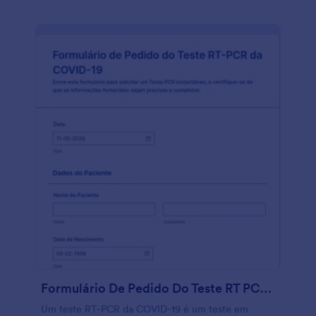
no local de trabalho. Este modelo é totalmente
personalizável. Você pode alterar, adicionar ou
remover campos, alterar as fontes, cores e fundo
sem a necessidade de conhecimentos de
programação. Use este modelo como base e crie
agora mesmo seu próprio questionário de triagem
de funcionários.
Formulário De Pedido Do Teste RT PCR Da COVID 19
Um teste RT-PCR da COVID-19 é um teste em