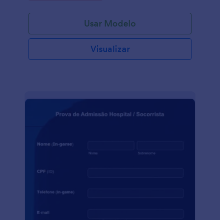
organizada. O Formulário para Acolhimento
Psicológico fornece as informações de contato de
Usar Modelo
seus clientes, detalhes pessoais, informações de
contato de emergência, informações de seguro de
saúde, histórico médico e de saúde mental, e por
Visualizar
fim, o consentimento do paciente aos seus termos e
condições. Você pode personalizar totalmente o
modelo, alterar, adicionar ou remover campos,
alterar as fontes, cores, layout e fundo através do
Criador de Formulários da Jotform sem escrever
nenhuma linha de código. Como todos os nossos
modelos, este Formulário para Acolhimento
Psicológico é totalmente responsivo e pode ser
preenchido através de celulares, tablets. Você ainda
pode incorporá-lo em seu site ou compartilhar o link
do formulário para que possa ser preenchido.