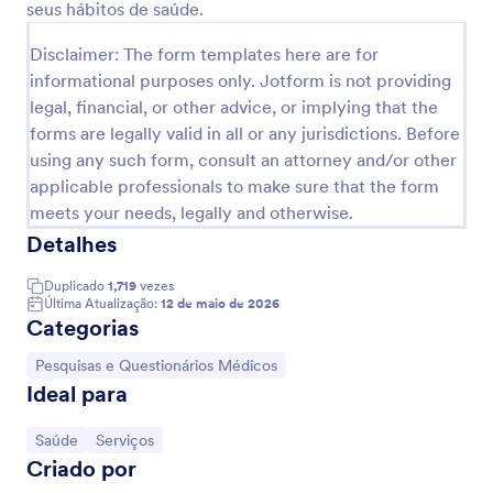
seus hábitos de saúde.
o formulário em seu website, compartilhá-lo com
Visualizar
um link, ou pedir aos pacientes que o preencham
Disclaimer: The form templates here are for
pessoalmente no tablet ou computador do seu
consultório. Você pode até mesmo converter os
informational purposes only. Jotform is not providing
envios em PDFs automaticamente, sendo fácil de
legal, financial, or other advice, or implying that the
baixar ou imprimir em um clique. Deseja fazer este
forms are legally valid in all or any jurisdictions. Before
formulário de inscrição corresponder à sua marca?
using any such form, consult an attorney and/or other
Adicione sua logo, altere a imagem de fundo, ou
applicable professionals to make sure that the form
adicione mais campos de formulário para coletar o
histórico médico de seus clientes ao mesmo tempo.
meets your needs, legally and otherwise.
Você pode até mesmo sincronizar os envios ou PDFs
Detalhes
para mais de 100 plataformas populares, incluindo
Google Drive, Dropbox, Box, e muito mais! Lembre-
Duplicado
1,719
vezes
se de atualizar sua conta para manter as
Última Atualização:
12 de maio de 2026
informações sensíveis de saúde do paciente
Categorias
protegidas com a conformidade HIPAA. Substitua os
formulários em papel, seja mais eficiente, e reduza o
Ir para Categoria:
Pesquisas e Questionários Médicos
tempo de contato com um Formulário de Registro
Ideal para
da Vacinação contra a COVID-19.
Ir para Categoria:
Ir para Categoria:
Saúde
Serviços
Criado por