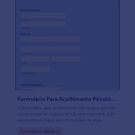
Formulário Para Acolhimento Psicológico
O Formulário para Acolhimento Psicológico permite
um processo de registro de clientes mais fácil, pois
automatiza a coleta de informações de seus
clientes, reduz a burocracia e ajuda a manter
Go to Category:
Formulários Médicos
registros de pacientes de forma sistemática e