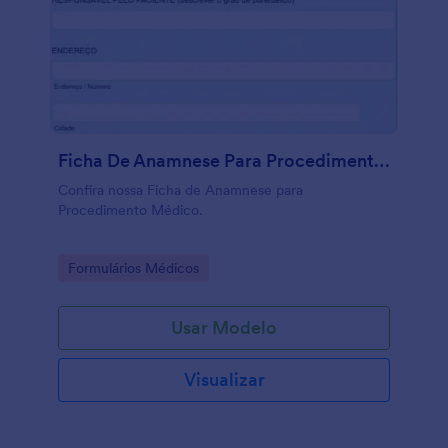
Ficha De Anamnese Para Procedimento Médico
Confira nossa Ficha de Anamnese para
Procedimento Médico.
Go to Category:
Formulários Médicos
Usar Modelo
Visualizar