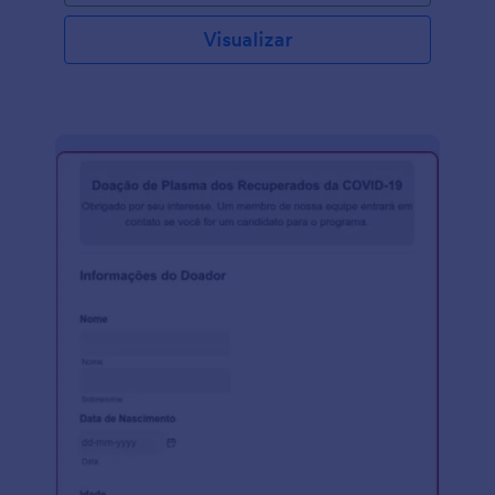
compartilhá-lo com os enfermeiros via e-mail para
que eles o preencham usando qualquer dispositivo.
Visualizar
Você receberá instantaneamente os envios em sua
conta Jotform segura, e protegida pela
conformidade HIPAA, se você fazer o upgrade do
seu plano. A personalização da sua Ficha de
Avaliação de Enfermagem leva apenas alguns
cliques com nosso Criador de Formulários com
recurso arraste-e-solte. Sem qualquer codificação,
você pode adicionar campos de formulário para
coletar outros dados do paciente, assinaturas
eletrônicas ou upload de arquivos, e até mesmo
sincronizar o envio de formulários para aplicativos
que você já usa — o Jotform oferece mais de 100
integrações de aplicativos, inclusive com softwares
opcionalmente compatíveis com HIPAA, como o
Google Drive e o Dropbox. Reduza o uso de papel
em seu hospital e facilite o tratamento de pacientes
com uma Ficha de Avaliação de Enfermagem
personalizada que pode ser preenchida em qualquer
dispositivo!