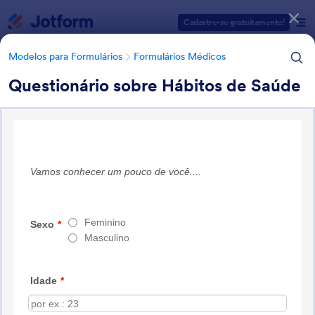
Início da caixa de diálogo
Cadastre-se gratuitamente!
Modelos para Formulários
Formulários Médicos
Questionário sobre Hábitos de Saúde
Categorias de Modelos para Formulários
Modelos para Formulários
Formulários Médicos
Formulários Médicos
511 Modelos