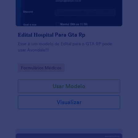
𝐄𝐝𝐢𝐭𝐚𝐥 𝐇𝐨𝐬𝐩𝐢𝐭𝐚𝐥 Para Gta Rp
Esse é um modelo de Edital para o GTA RP pode
usar Avondale!!!
Go to Category:
Formulários Médicos
Usar Modelo
Visualizar