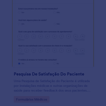
Pesquisa De Satisfação Do Paciente
Uma Pesquisa de Satisfação do Paciente é utilizada
por instalações médicas e outras organizações de
saúde para receber feedback dos seus pacientes.
Com essa pesquisa online e gratuita, você poderá
Go to Category:
Formulários Médicos
coletar feedback importante de seus pacientes.
Basta personalizar as perguntas da pesquisa,