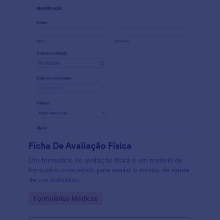
Ficha De Avaliação Física
Um formulário de avaliação física é um modelo de
formulário concebido para avaliar o estado de saúde
de um indivíduo.
Go to Category:
Formulários Médicos