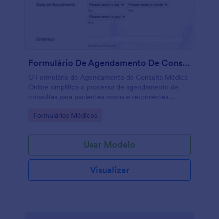
Formulário De Agendamento De Consulta Médica Online
O Formulário de Agendamento de Consulta Médica
Online simplifica o processo de agendamento de
consultas para pacientes novos e recorrentes
através da coleta de informações relevantes, como
Go to Category:
Formulários Médicos
a data da consulta, tipo de consulta, nome do
paciente, informações de contato, e as informações
do último atendimento, caso haja. Personalize o
Usar Modelo
modelo com aplicativos, widgets e temas através do
Criador de Formulários da JotForm. Crie hoje um
Formulário de Consultas em conformidade com a
Visualizar
HIPAA.