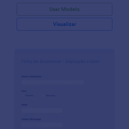
compartilhar o formulário com um link ou incorporá-
Usar Modelo
lo em seu site. Você poderá acessar as respostas em
sua conta Jotform segura — protegida com a opção
da conformidade HIPAA. Atualize as perguntas da
Visualizar
pesquisa, adicione seu logo ou mude as cores do
modelo instantaneamente com o Criador de
Formulários com recurso arraste-e-solte da
JotForm. Você pode então visualizar as respostas da
pesquisa em Jotform Tabelas, ou usar o Criador de
Relatórios Jotform para automaticamente gerar
relatórios visuais, analisar e compartilhar as
informações em segundos! O feedback do paciente
é crucial para melhorar sua prática médica — assim,
colete esses dados da maneira mais eficiente
possível com uma Pesquisa de Satisfação do
Paciente que pode ser preenchida em qualquer
dispositivo.