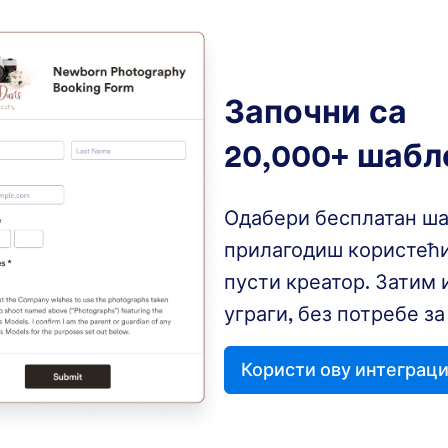
Започни са
20,000+ шабл
Одабери бесплатан ша
прилагодиш користећи
пусти креатор. Затим 
уграги, без потребе з
Користи ову интеграци