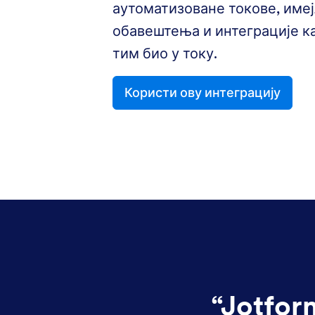
аутоматизоване токове, име
обавештења и интеграције к
тим био у току.
Користи ову интеграцију
“
Jotfor