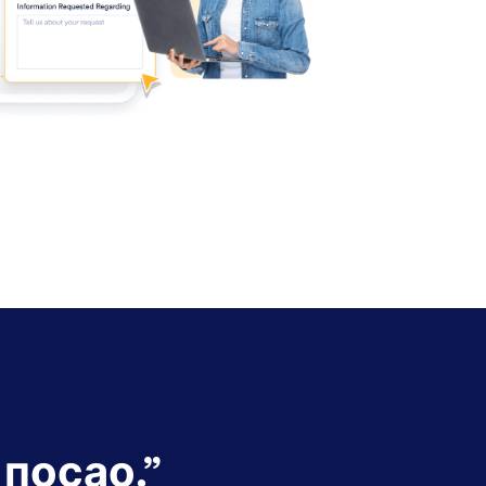
 посао.
”