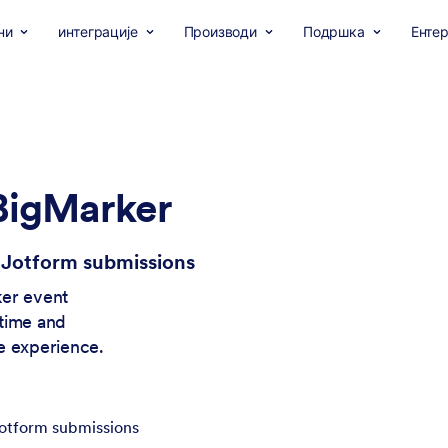
ни
интеграције
Производи
Подршка
Ентер
BigMarker
 Jotform submissions
ker event
 time and
e experience.
Jotform submissions