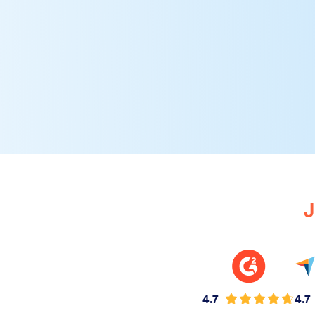
J
4.7
4.7