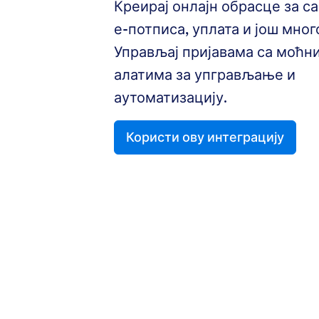
Креирај онлајн обрасце за 
е-потписа, уплата и још много
Управљај пријавама са моћни
алатима за упгрављање и
аутоматизацију.
Користи ову интеграцију