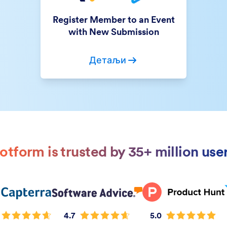
Register Member to an Event
with New Submission
Детаљи
otform is trusted by 35+ million use
4.7
5.0