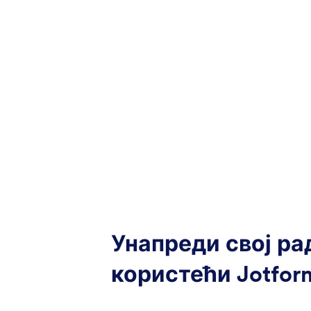
Унапреди свој ра
користећи Jotfor