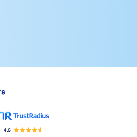
rs
4.5