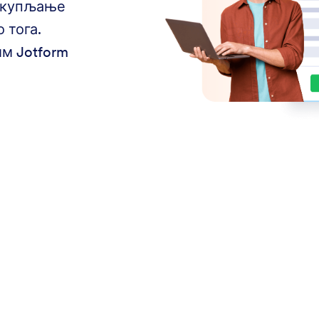
сакупљање
 тога.
м Jotform