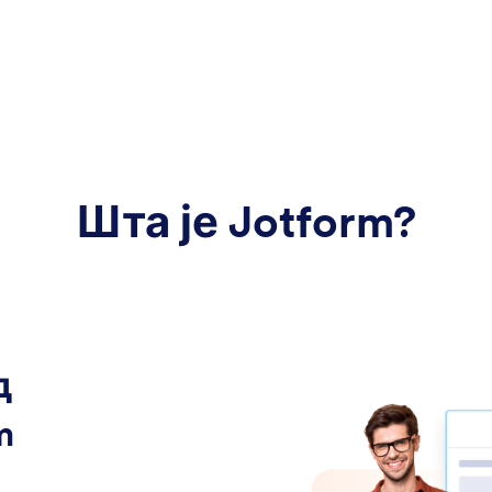
Шта је Jotform?
д
m