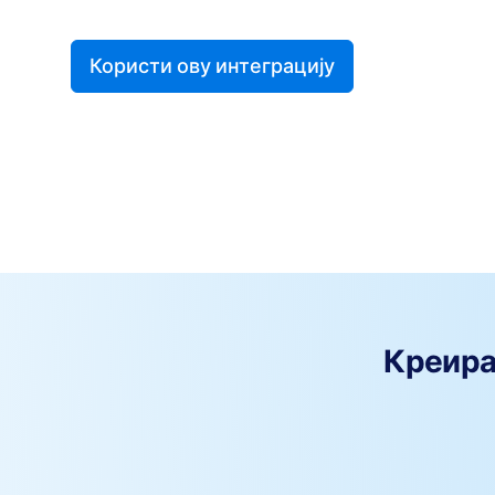
Користи ову интеграцију
Креира