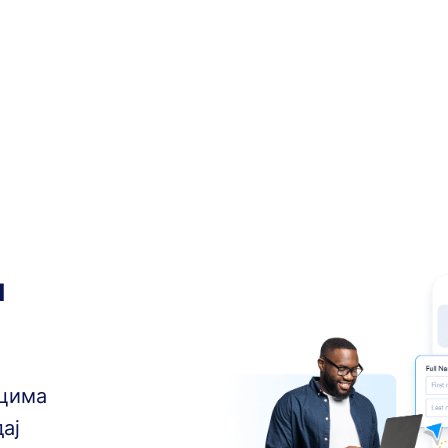
м
ацима
ај