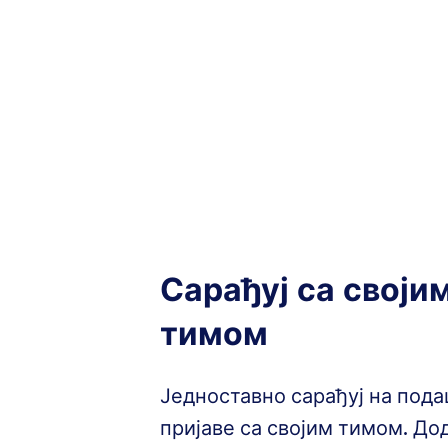
Сарађуј са своји
тимом
Једноставно сарађуј на под
пријаве са својим тимом. Дод