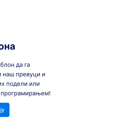
она
блон да га
 наш превуци и
их подели или
а програмирањем!
ју