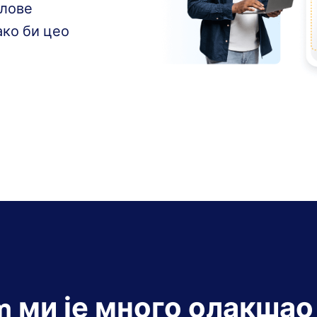
јлове
ако би цео
m ми је много олакшао