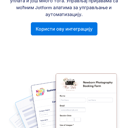
уплата и још много тога. Управљај пријавама са
моћним Jotform алатима за упгрављање и
аутоматизацију.
Користи ову интеграцију