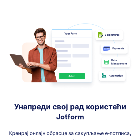
Унапреди свој рад користећи
Jotform
Креирај онлајн обрасце за сакупљање е-потписа,