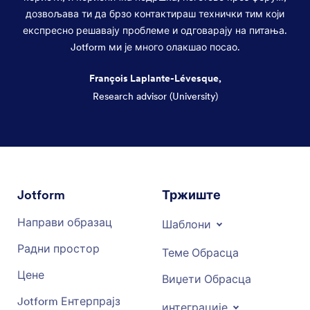
дозвољава ти да брзо контактираш технички тим који
експресно решавају проблеме и одговарају на питања.
Jotform ми је много олакшао посао.
François Laplante-Lévesque,
Research advisor (University)
Dialog end
Jotform
Тржиште
Направи образац
Шаблони
Радни простор
Теме Обрасца
Цене
Виџети Обрасца
Jotform Ентерпрајз
интеграције