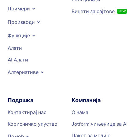
Примери
Виџети за сајтове
NEW
Производи
Функције
Aлати
AI Алати
Алтернативе
Подршка
Компанија
Контактирај нас
О нама
Корисничко упуство
Jotform чињенице за AI
Пакет за медије
Помоћ