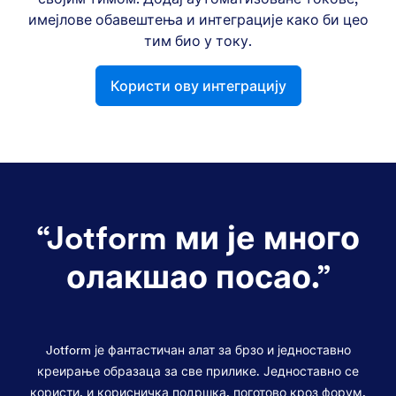
имејлове обавештења и интеграције како би цео
тим био у току.
Користи ову интеграцију
“
Jotform ми је много
олакшао посао.
”
Jotform је фантастичан алат за брзо и једноставно
креирање образаца за све прилике. Једноставно се
користи, и корисничка подршка, поготово кроз форум,