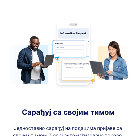
Сарађуј са својим тимом
Једноставно сарађуј на подацима пријаве са
својим тимом. Додај аутоматизоване токове,