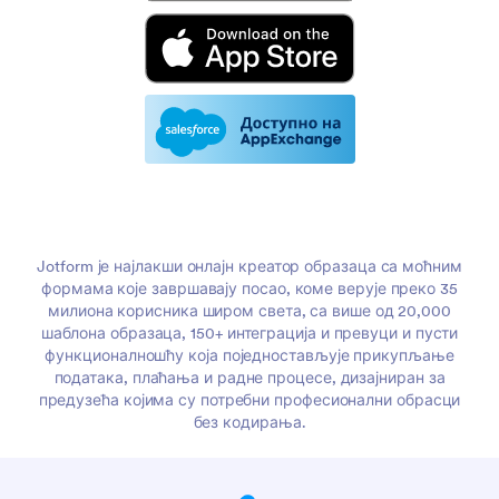
Jotform је најлакши онлајн креатор образаца са моћним
формама које завршавају посао, коме верује преко 35
милиона корисника широм света, са више од 20,000
шаблона образаца, 150+ интеграција и превуци и пусти
функционалношћу која поједностављује прикупљање
података, плаћања и радне процесе, дизајниран за
предузећа којима су потребни професионални обрасци
без кодирања.