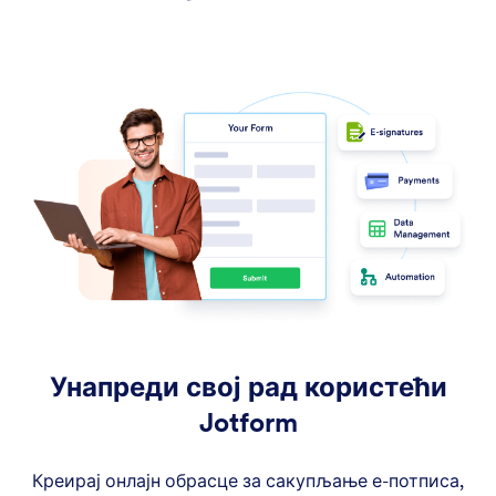
Унапреди свој рад користећи
Jotform
Креирај онлајн обрасце за сакупљање е-потписа,