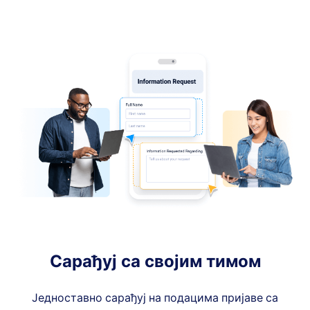
Сарађуј са својим тимом
Једноставно сарађуј на подацима пријаве са