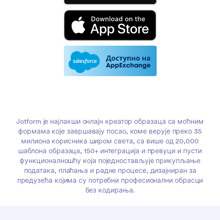
Jotform је најлакши онлајн креатор образаца са моћним
формама које завршавају посао, коме верује преко 35
милиона корисника широм света, са више од 20,000
шаблона образаца, 150+ интеграција и превуци и пусти
функционалношћу која поједностављује прикупљање
података, плаћања и радне процесе, дизајниран за
предузећа којима су потребни професионални обрасци
без кодирања.