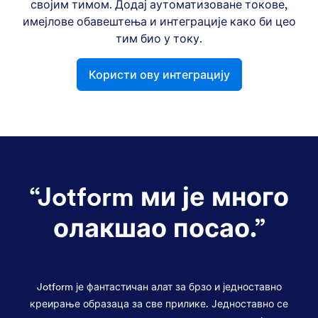
својим тимом. Додај аутоматизоване токове,
имејлове обавештења и интеграције како би цео
тим био у току.
Користи ову интеграцију
“
Jotform ми је много
олакшао посао.
”
Jotform је фантастичан алат за брзо и једноставно
креирање образаца за све прилике. Једноставно се