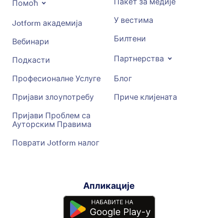
Пакет за медије
Помоћ
У вестима
Jotform академија
Билтени
Вебинари
Партнерства
Подкасти
Професионалне Услуге
Блог
Пријави злоупотребу
Приче клијената
Пријави Проблем са
Ауторским Правима
Поврати Jotform налог
Апликације