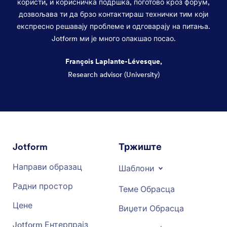
користи, и корисничка подршка, поготово кроз форум,
дозвољава ти да брзо контактираш технички тим који
експресно решавају проблеме и одговарају на питања.
Jotform ми је много олакшао посао.
François Laplante-Lévesque,
Research advisor (University)
Dialog end
Jotform
Тржиште
Направи образац
Шаблони
Радни простор
Теме Обрасца
Цене
Виџети Обрасца
Jotform Ентерпрајз