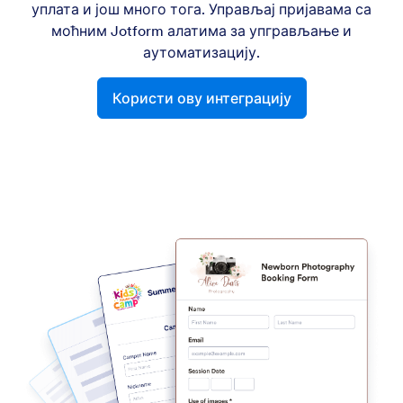
уплата и још много тога. Управљај пријавама са
моћним Jotform алатима за упгрављање и
аутоматизацију.
Користи ову интеграцију