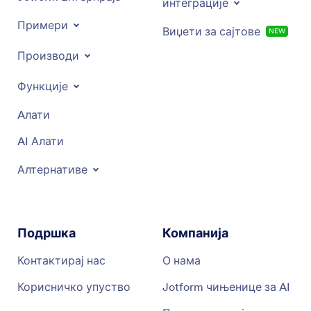
интеграције
Примери
Виџети за сајтове
NEW
Производи
Функције
Aлати
AI Алати
Алтернативе
Подршка
Компанија
Контактирај нас
О нама
Корисничко упуство
Jotform чињенице за AI