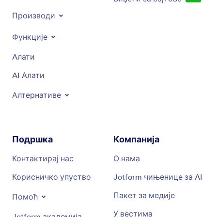
Производи
Функције
Aлати
AI Алати
Алтернативе
Подршка
Компанија
Контактирај нас
О нама
Корисничко упуство
Jotform чињенице за AI
Пакет за медије
Помоћ
У вестима
Jotform академија