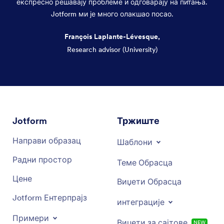
експресно решавају проблеме и одговарају на питања.
Jotform ми је много олакшао посао.
François Laplante-Lévesque,
Research advisor (University)
Dialog end
Jotform
Тржиште
Направи образац
Шаблони
Радни простор
Теме Обрасца
Цене
Виџети Обрасца
Jotform Ентерпрајз
интеграције
Примери
Виџети за сајтове
NEW