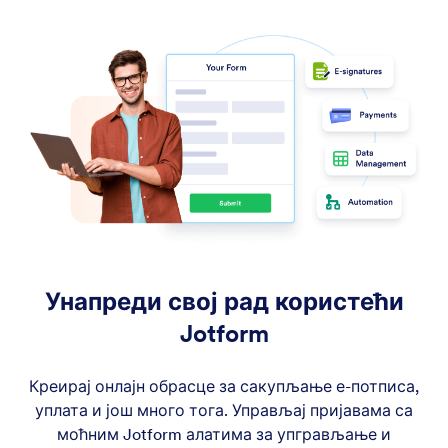
Унапреди свој рад користећи
Jotform
Креирај онлајн обрасце за сакупљање е-потписа,
уплата и још много тога. Управљај пријавама са
моћним Jotform алатима за упгрављање и