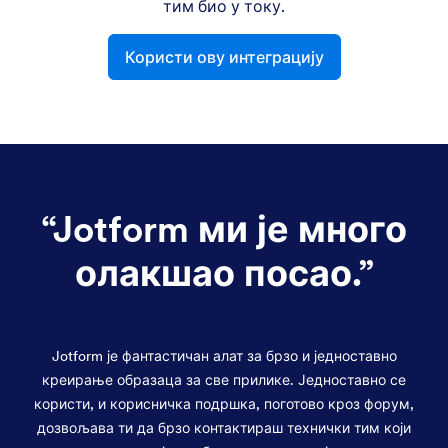
тим био у току.
Користи ову интеграцију
“
Jotform ми је много
олакшао посао.
”
Jotform је фантастичан алат за брзо и једноставно
креирање образаца за све прилике. Једноставно се
користи, и корисничка подршка, поготово кроз форум,
дозвољава ти да брзо контактираш технички тим који