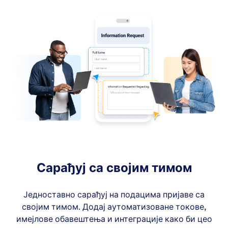
Сарађуј са својим тимом
Једноставно сарађуј на подацима пријаве са
својим тимом. Додај аутоматизоване токове,
имејлове обавештења и интеграције како би цео