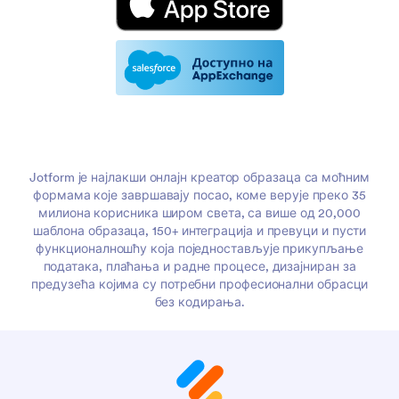
Jotform је најлакши онлајн креатор образаца са моћним
формама које завршавају посао, коме верује преко 35
милиона корисника широм света, са више од 20,000
шаблона образаца, 150+ интеграција и превуци и пусти
функционалношћу која поједностављује прикупљање
података, плаћања и радне процесе, дизајниран за
предузећа којима су потребни професионални обрасци
без кодирања.