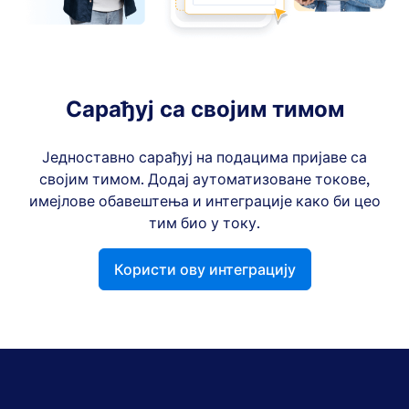
Сарађуј са својим тимом
Једноставно сарађуј на подацима пријаве са
својим тимом. Додај аутоматизоване токове,
имејлове обавештења и интеграције како би цео
тим био у току.
Користи ову интеграцију