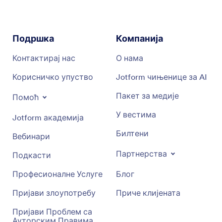
Подршка
Компанија
Контактирај нас
О нама
Корисничко упуство
Jotform чињенице за AI
Пакет за медије
Помоћ
У вестима
Jotform академија
Билтени
Вебинари
Партнерства
Подкасти
Професионалне Услуге
Блог
Пријави злоупотребу
Приче клијената
Пријави Проблем са
Ауторским Правима