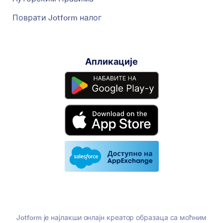
Поврати Jotform налог
Апликације
Jotform је најлакши онлајн креатор образаца са моћним