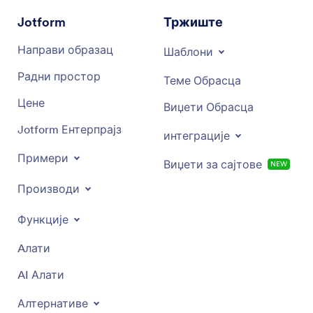
Jotform
Тржиште
Направи образац
Шаблони
Радни простор
Теме Обрасца
Цене
Виџети Обрасца
Jotform Ентерпрајз
интеграције
Примери
Виџети за сајтове
NEW
Производи
Функције
Aлати
AI Алати
Алтернативе