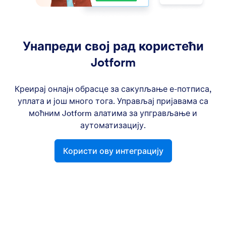
Унапреди свој рад користећи
Jotform
Креирај онлајн обрасце за сакупљање е-потписа,
уплата и још много тога. Управљај пријавама са
моћним Jotform алатима за упгрављање и
аутоматизацију.
Користи ову интеграцију