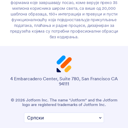
формама које завршавају посао, коме верује преко 35
милиона корисника широм света, са више од 20,000
шаблона образаца, 150+ интеграција и превуци и пусти
функционалношћу која поједностављује прикупљање
података, плаћања и радне процесе, дизајниран за
предузећа којима су потребни професионални обрасци
без кодирања.
4 Embarcadero Center, Suite 780, San Francisco CA
94111
© 2026 Jotform Inc. The name "Jotform" and the Jotform
logo are registered trademarks of Jotform Inc.