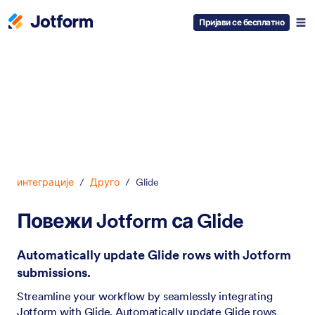
Пријави се бесплатно
Dialog start
интеграције
/
Друго
/
Glide
Повежи Jotform са Glide
Automatically update Glide rows with Jotform
submissions.
Streamline your workflow by seamlessly integrating
Jotform with Glide. Automatically update Glide rows