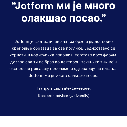
“
Jotform ми је много
олакшао посао.
”
Jotform је фантастичан алат за брзо и једноставно
креирање образаца за све прилике. Једноставно се
користи, и корисничка подршка, поготово кроз форум,
дозвољава ти да брзо контактираш технички тим који
експресно решавају проблеме и одговарају на питања.
Jotform ми је много олакшао посао.
François Laplante-Lévesque,
Research advisor (University)
Dialog end