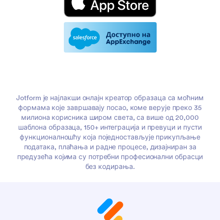
Jotform је најлакши онлајн креатор образаца са моћним
формама које завршавају посао, коме верује преко 35
милиона корисника широм света, са више од 20,000
шаблона образаца, 150+ интеграција и превуци и пусти
функционалношћу која поједностављује прикупљање
података, плаћања и радне процесе, дизајниран за
предузећа којима су потребни професионални обрасци
без кодирања.