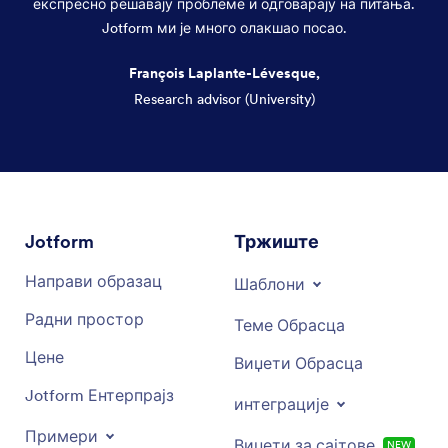
експресно решавају проблеме и одговарају на питања.
Jotform ми је много олакшао посао.
François Laplante-Lévesque,
Research advisor (University)
Dialog end
Jotform
Тржиште
Направи образац
Шаблони
Радни простор
Теме Обрасца
Цене
Виџети Обрасца
Jotform Ентерпрајз
интеграције
Примери
Виџети за сајтове
NEW