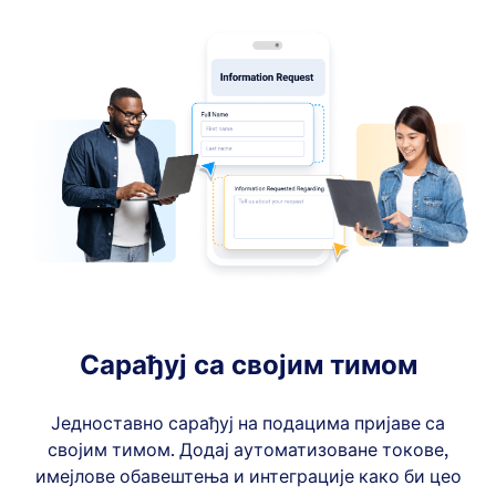
Сарађуј са својим тимом
Једноставно сарађуј на подацима пријаве са
својим тимом. Додај аутоматизоване токове,
имејлове обавештења и интеграције како би цео