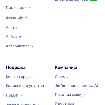
Производи
Функције
Aлати
AI Алати
Алтернативе
Подршка
Компанија
Контактирај нас
О нама
Корисничко упуство
Jotform чињенице за AI
Пакет за медије
Помоћ
У вестима
Jotform академија