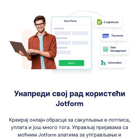
Унапреди свој рад користећи
Jotform
Креирај онлајн обрасце за сакупљање е-потписа,
уплата и још много тога. Управљај пријавама са
моћним Jotform алатима за упгрављање и