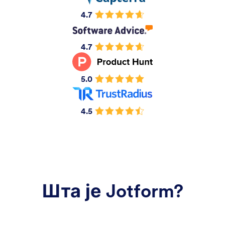
4.7
4.7
5.0
4.5
Шта је Jotform?