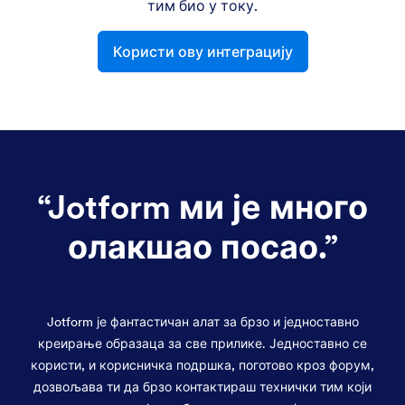
тим био у току.
Користи ову интеграцију
“
Jotform ми је много
олакшао посао.
”
Jotform је фантастичан алат за брзо и једноставно
креирање образаца за све прилике. Једноставно се
користи, и корисничка подршка, поготово кроз форум,
дозвољава ти да брзо контактираш технички тим који