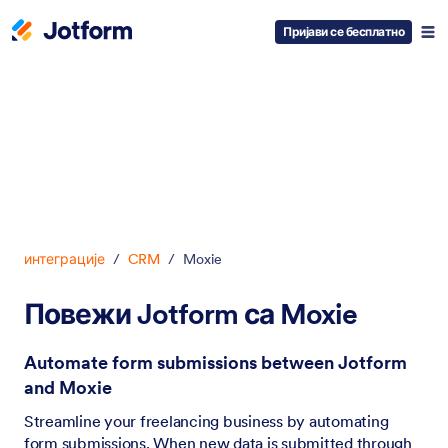
Пријави се бесплатно
Dialog start
интеграције
/
CRM
/
Moxie
Повежи Jotform са Moxie
Automate form submissions between Jotform
and Moxie
Streamline your freelancing business by automating
form submissions. When new data is submitted through