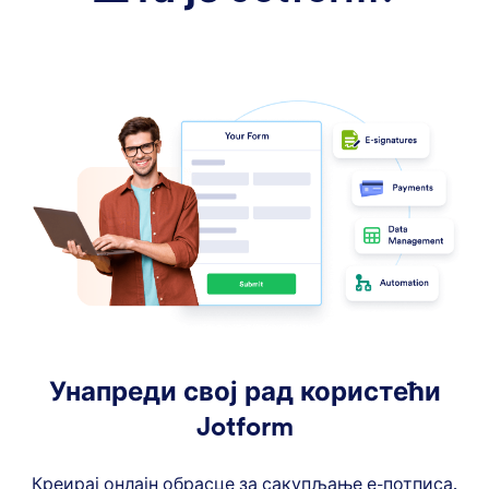
Унапреди свој рад користећи
Jotform
Креирај онлајн обрасце за сакупљање е-потписа,