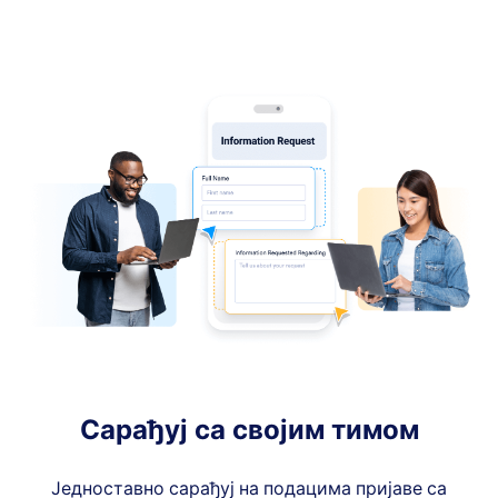
Сарађуј са својим тимом
Једноставно сарађуј на подацима пријаве са