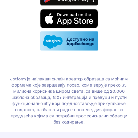
Jotform је најлакши онлајн креатор образаца са моћним
формама које завршавају посао, коме верује преко 35
милиона корисника широм света, са више од 20,000
шаблона образаца, 150+ интеграција и превуци и пусти
функционалношћу која поједностављује прикупљање
података, плаћања и радне процесе, дизајниран за
предузећа којима су потребни професионални обрасци
без кодирања.