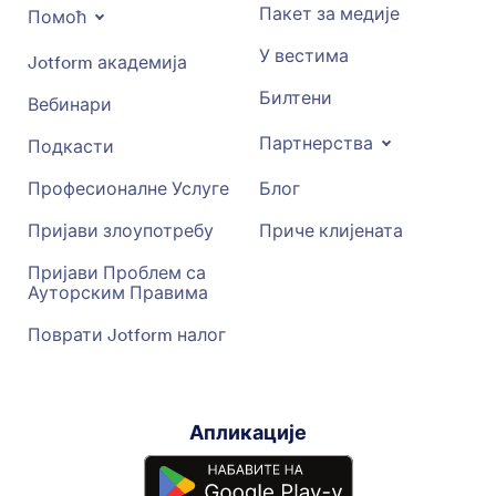
Пакет за медије
Помоћ
У вестима
Jotform академија
Билтени
Вебинари
Партнерства
Подкасти
Професионалне Услуге
Блог
Пријави злоупотребу
Приче клијената
Пријави Проблем са
Ауторским Правима
Поврати Jotform налог
Апликације