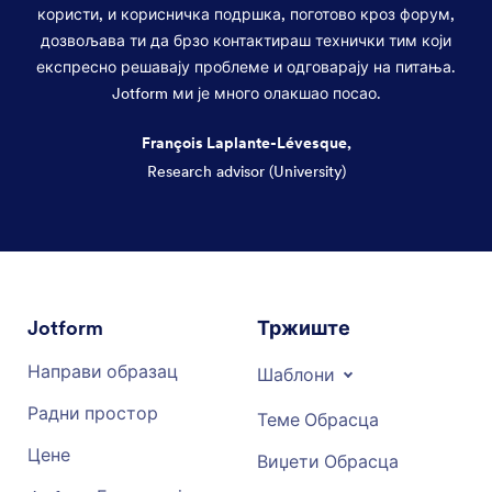
користи, и корисничка подршка, поготово кроз форум,
дозвољава ти да брзо контактираш технички тим који
експресно решавају проблеме и одговарају на питања.
Jotform ми је много олакшао посао.
François Laplante-Lévesque,
Research advisor (University)
Dialog end
Jotform
Тржиште
Направи образац
Шаблони
Радни простор
Теме Обрасца
Цене
Виџети Обрасца