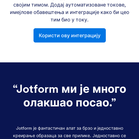
својим тимом. Додај аутоматизоване токове,
имејлове обавештења и интеграције како би цео
тим био у току.
Користи ову интеграцију
“
Jotform ми је много
олакшао посао.
”
Jotform је фантастичан алат за брзо и једноставно
креирање образаца за све прилике. Једноставно се