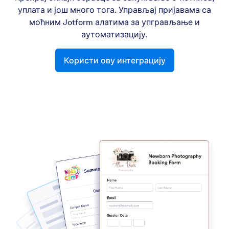
уплата и још много тога. Управљај пријавама са
моћним Jotform алатима за упгрављање и
аутоматизацију.
Користи ову интеграцију