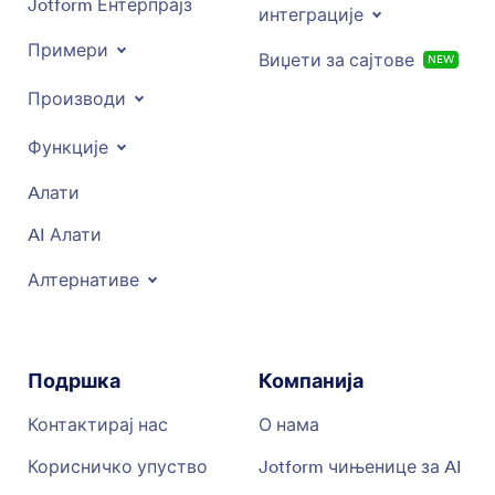
Jotform Ентерпрајз
интеграције
Примери
Виџети за сајтове
NEW
Производи
Функције
Aлати
AI Алати
Алтернативе
Подршка
Компанија
Контактирај нас
О нама
Корисничко упуство
Jotform чињенице за AI