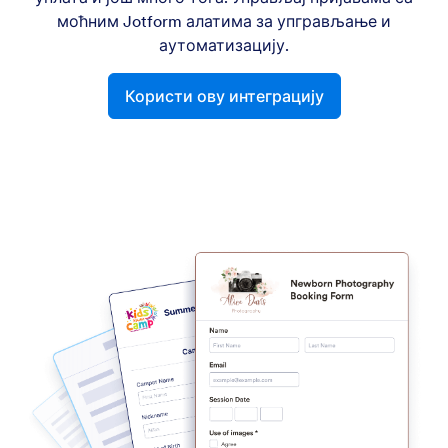
моћним Jotform алатима за упгрављање и
аутоматизацију.
Користи ову интеграцију