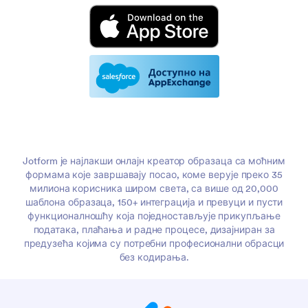
Jotform је најлакши онлајн креатор образаца са моћним
формама које завршавају посао, коме верује преко 35
милиона корисника широм света, са више од 20,000
шаблона образаца, 150+ интеграција и превуци и пусти
функционалношћу која поједностављује прикупљање
података, плаћања и радне процесе, дизајниран за
предузећа којима су потребни професионални обрасци
без кодирања.