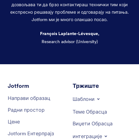
дозвољава ти да брзо контактираш технички тим који
експресно решавају проблеме и одговарају на питања.
Jotform ми је много олакшао посао.
François Laplante-Lévesque,
Research advisor (University)
Dialog end
Jotform
Тржиште
Направи образац
Шаблони
Радни простор
Теме Обрасца
Цене
Виџети Обрасца
Jotform Ентерпрајз
интеграције