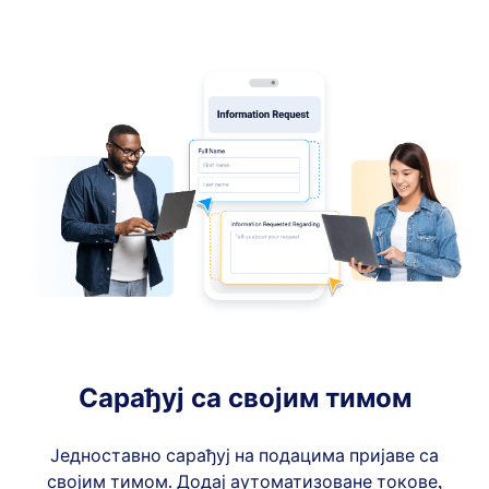
Сарађуј са својим тимом
Једноставно сарађуј на подацима пријаве са
својим тимом. Додај аутоматизоване токове,