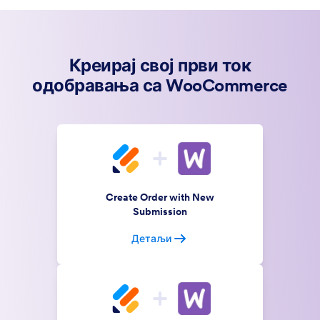
Креирај свој први ток
одобравања са WooCommerce
Create Order with New
Submission
Детаљи