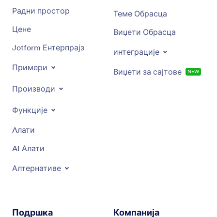
Радни простор
Теме Обрасца
Цене
Виџети Обрасца
Jotform Ентерпрајз
интеграције
Примери
Виџети за сајтове
NEW
Производи
Функције
Aлати
AI Алати
Алтернативе
Подршка
Компанија