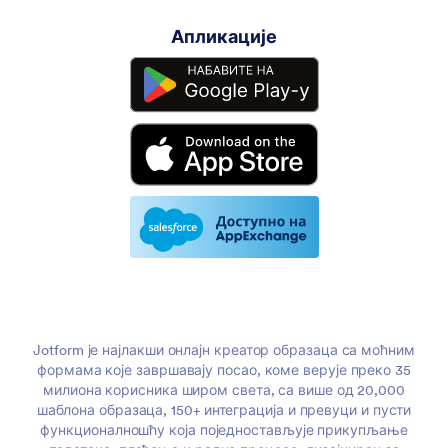
Апликације
Jotform је најлакши онлајн креатор образаца са моћним
формама које завршавају посао, коме верује преко 35
милиона корисника широм света, са више од 20,000
шаблона образаца, 150+ интеграција и превуци и пусти
функционалношћу која поједностављује прикупљање