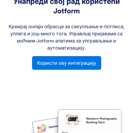
Унапреди свој рад користећи
Jotform
Креирај онлајн обрасце за сакупљање е-потписа,
уплата и још много тога. Управљај пријавама са
моћним Jotform алатима за упгрављање и
аутоматизацију.
Користи ову интеграцију