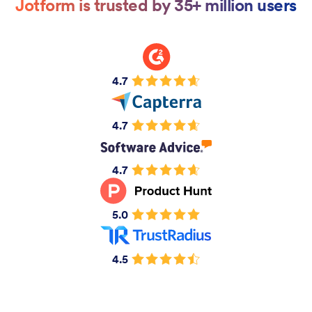
Jotform is trusted by 35+ million users
4.7
4.7
4.7
5.0
4.5