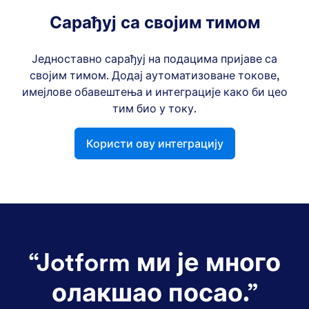
Сарађуј са својим тимом
Једноставно сарађуј на подацима пријаве са
својим тимом. Додај аутоматизоване токове,
имејлове обавештења и интеграције како би цео
тим био у току.
Користи ову интеграцију
“
Jotform ми је много
олакшао посао.
”