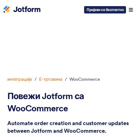
Пријави се бесплатно
Dialog start
интеграције
/
Е-трговина
/
WooCommerce
Повежи Jotform са
WooCommerce
Automate order creation and customer updates
between Jotform and WooCommerce.