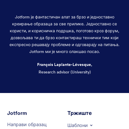
Jotform је фантастичан алат за брзо и једноставно
креирање образаца за све прилике. Једноставно се
користи, и корисничка подршка, поготово кроз форум,
дозвољава ти да брзо контактираш технички тим који
експресно решавају проблеме и одговарају на питања.
Jotform ми је много олакшао посао.
François Laplante-Lévesque,
Research advisor (University)
Dialog end
Jotform
Тржиште
Направи образац
Шаблони