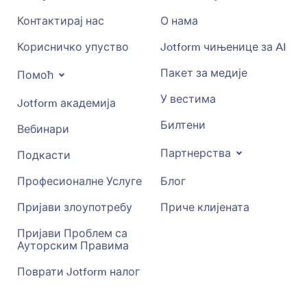
Контактирај нас
О нама
Корисничко упуство
Jotform чињенице за AI
Пакет за медије
Помоћ
У вестима
Jotform академија
Билтени
Вебинари
Партнерства
Подкасти
Професионалне Услуге
Блог
Пријави злоупотребу
Приче клијената
Пријави Проблем са
Ауторским Правима
Поврати Jotform налог