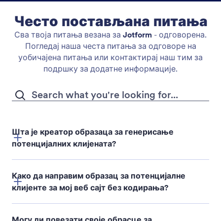
Често постављана питања
Сва твоја питања везана за
Jotform
- одговорена.
Погледај наша честа питања за одговоре на
уобичајена питања или контактирај наш тим за
подршку за додатне информације.
Шта је креатор образаца за генерисање
потенцијалних клијената?
Како да направим образац за потенцијалне
клијенте за мој веб сајт без кодирања?
Могу ли повезати своје обрасце за