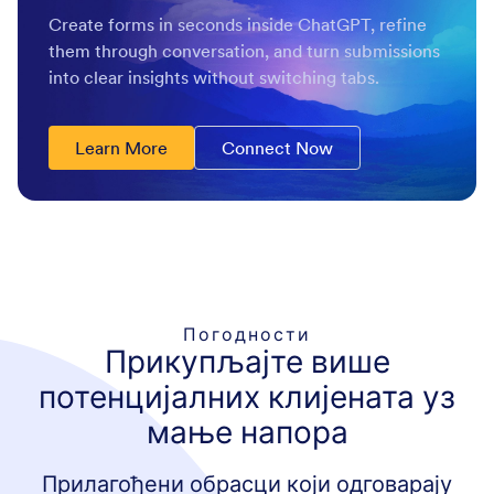
Create forms in seconds inside ChatGPT, refine
them through conversation, and turn submissions
into clear insights without switching tabs.
Learn More
Connect Now
Погодности
Прикупљајте више
потенцијалних клијената уз
мање напора
Прилагођени обрасци који одговарају