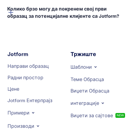
Колико брзо могу да покренем свој први
образац за потенцијалне клијенте са Jotform?
Jotform
Тржиште
Направи образац
Шаблони
Радни простор
Теме Обрасца
Цене
Виџети Обрасца
Jotform Ентерпрајз
интеграције
Примери
Виџети за сајтове
NEW
Производи