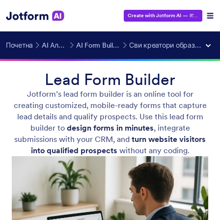
Create with Jotform AI
— It's Free!
Почетна
AI Алати
AI Form Builder
Сви креатори образаца
Lead Form Builder
Jotform’s lead form builder is an online tool for
creating customized, mobile-ready forms that capture
lead details and qualify prospects. Use this lead form
builder to
design forms in minutes
, integrate
submissions with your CRM, and
turn website visitors
into qualified prospects
without any coding.