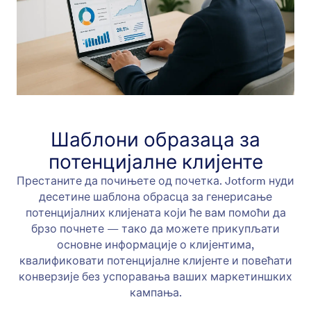
Шаблони образаца за
потенцијалне клијенте
Престаните да почињете од почетка. Jotform нуди
десетине шаблона обрасца за генерисање
потенцијалних клијената који ће вам помоћи да
брзо почнете — тако да можете прикупљати
основне информације о клијентима,
квалификовати потенцијалне клијенте и повећати
конверзије без успоравања ваших маркетиншких
кампања.