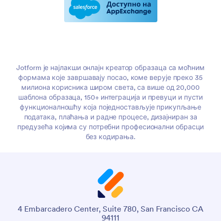
Jotform је најлакши онлајн креатор образаца са моћним
формама које завршавају посао, коме верује преко 35
милиона корисника широм света, са више од 20,000
шаблона образаца, 150+ интеграција и превуци и пусти
функционалношћу која поједностављује прикупљање
података, плаћања и радне процесе, дизајниран за
предузећа којима су потребни професионални обрасци
без кодирања.
4 Embarcadero Center, Suite 780, San Francisco CA
94111