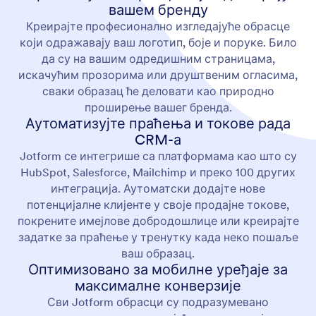
вашем бренду
Креирајте професионално изгледајуће обрасце
који одражавају ваш логотип, боје и поруке. Било
да су на вашим одредишним страницама,
искачућим прозорима или друштвеним огласима,
сваки образац ће деловати као природно
проширење вашег бренда.
Аутоматизујте праћења и токове рада
CRM-а
Jotform се интегрише са платформама као што су
HubSpot, Salesforce, Mailchimp и преко 100 других
интеграција. Аутоматски додајте нове
потенцијалне клијенте у своје продајне токове,
покрените имејлове добродошлице или креирајте
задатке за праћење у тренутку када неко пошаље
ваш образац.
Оптимизовано за мобилне уређаје за
максималне конверзије
Сви Jotform обрасци су подразумевано