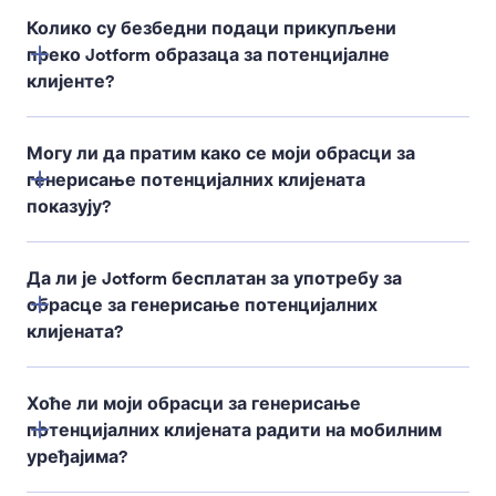
Колико су безбедни подаци прикупљени
преко Jotform образаца за потенцијалне
клијенте?
Могу ли да пратим како се моји обрасци за
генерисање потенцијалних клијената
показују?
Да ли је Jotform бесплатан за употребу за
обрасце за генерисање потенцијалних
клијената?
Хоће ли моји обрасци за генерисање
потенцијалних клијената радити на мобилним
уређајима?