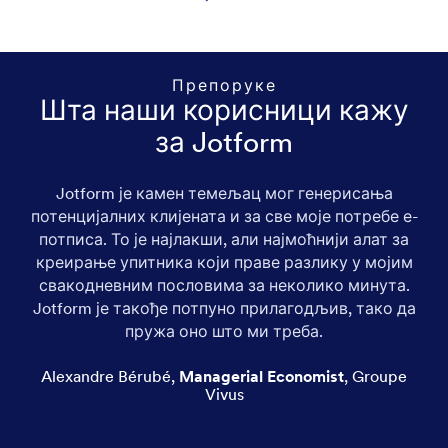
Препоруке
Шта наши корисници кажу
за Jotform
Jotform је камен темељац мог генерисања
потенцијалних клијената и за све моје потребе е-
потписа. То је најлакши, али најмоћнији алат за
креирање упитника који праве разлику у мојим
свакодневним пословима за неколико минута.
Jotform је такође потпуно прилагодљив, тако да
пружа оно што ми треба.
Alexandre Bérubé
,
Managerial Economist
,
Groupe
Vivus