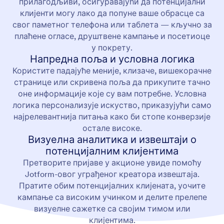
прилагодљиви, осигуравајући да потенцијални
клијенти могу лако да попуне ваше обрасце са
свог паметног телефона или таблета — кључно за
плаћене огласе, друштвене кампање и посетиоце
у покрету.
Напредна поља и условна логика
Користите падајуће меније, клизаче, вишекорачне
странице или скривена поља да прикупите тачно
оне информације које су вам потребне. Условна
логика персонализује искуство, приказујући само
најрелевантнија питања како би стопе конверзије
остале високе.
Визуелна аналитика и извештаји о
потенцијалним клијентима
Претворите пријаве у акционе увиде помоћу
Jotform-овог уграђеног креатора извештаја.
Пратите обим потенцијалних клијената, уочите
кампање са високим учинком и делите прелепе
визуелне сажетке са својим тимом или
клијентима.