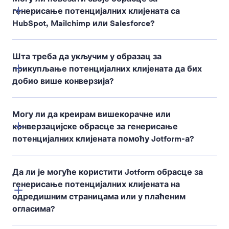
генерисање потенцијалних клијената са
HubSpot, Mailchimp или Salesforce?
Шта треба да укључим у образац за
прикупљање потенцијалних клијената да бих
добио више конверзија?
Могу ли да креирам вишекорачне или
конверзацијске обрасце за генерисање
потенцијалних клијената помоћу Jotform-а?
Да ли је могуће користити Jotform обрасце за
генерисање потенцијалних клијената на
одредишним страницама или у плаћеним
огласима?