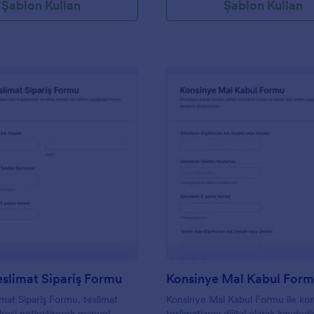
Şablon Kullan
Şablon Kullan
: Manuel Teslimat Sipariş Formu
: K
Önizleme
Önizleme
slimat Sipariş Formu
Konsinye Mal Kabul For
mat Sipariş Formu, teslimat
Konsinye Mal Kabul Formu ile ko
resi netleştirerek manuel
teslimatlarını dijital olarak kaydedi