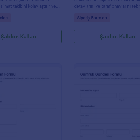
eslimat takibini kolaylaştırır ve
detaylarını ve taraf onaylarını tek
marketler, toptancılar ile dağıtım
toplayın ve Jotform ile veri topla
gory:
Go to Category:
mları
Sipariş Formları
ler için veri toplama sürecini
kolaylaştırın.
Şablon Kullan
Şablon Kullan
: Gönderi Beyanname Formu 🚢
: G
Önizleme
Önizleme