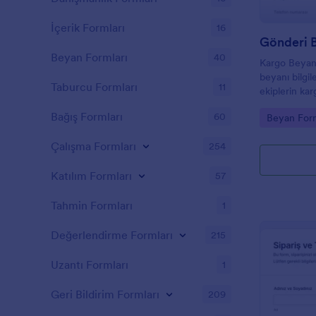
İçerik Formları
16
Gönderi 
Beyan Formları
40
Kargo Beyan 
beyanı bilgil
Taburcu Formları
11
ekiplerin kar
yönetmesine 
Bağış Formları
60
Go to Cate
Beyan Form
şablonudur.
Çalışma Formları
254
Katılım Formları
57
Tahmin Formları
1
Değerlendirme Formları
215
Uzantı Formları
1
Geri Bildirim Formları
209