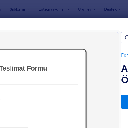
m
Şablonlar
Entegrasyonlar
Ürünler
Destek
nları
Sipariş Formları
mat Sipariş Formları
For
A
Ö
: Alisveris Teslimat Formu
: T
Önizleme
Önizleme