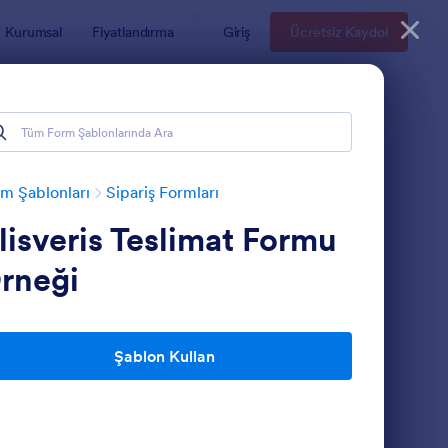
Kurumsal
Fiyatlandırma
Giriş
Ücretsiz Kaydol
m Şablonları
Sipariş Formları
lisveris Teslimat Formu
rneği
Şablon Kullan
eslimat Notu Form Şablonu
: Envanter Transfer F
Önizleme