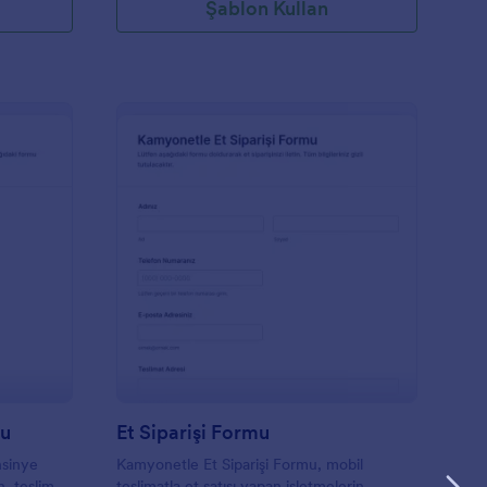
Şablon Kullan
onsinye Mal Kabul Formu
: Et Siparişi Formu
Önizleme
mu
Et Siparişi Formu
nsinye
Kamyonetle Et Siparişi Formu, mobil
n, teslim
teslimatla et satışı yapan işletmelerin