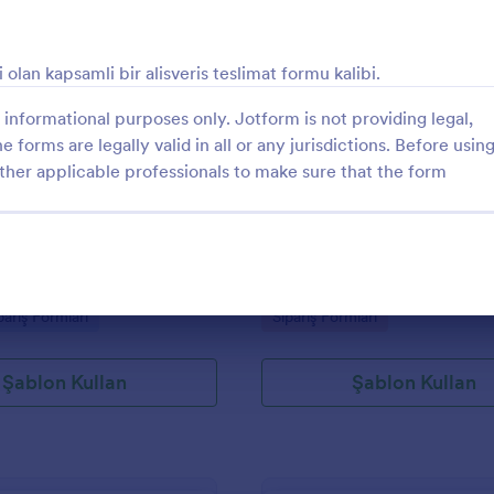
seçin.
: Teslimat Makbuzu Formu
: K
Önizleme
Önizleme
lan kapsamli bir alisveris teslimat formu kalibi.
informational purposes only. Jotform is not providing legal,
e forms are legally valid in all or any jurisdictions. Before usin
ther applicable professionals to make sure that the form
 Makbuzu Formu
Kargo Siparişi Ve Ödeme
buzu Formu, teslim edilen
Kargo Siparişi ve Ödeme Formu, 
akların teslim tarihini,
detaylarını ve ödemeyi online ola
taraf imzalarını tek kayıtta
süreçte toplamak isteyen kargo fi
letmelerin teslimat takibini ve
e-ticaret işletmeleri için veri top
gory:
Go to Category:
pariş Formları
Sipariş Formları
sürecini kolaylaştırır.
sürecini hızlandıran bir form şabl
Şablon Kullan
Şablon Kullan