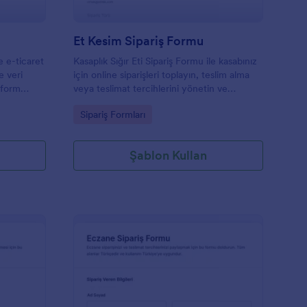
Et Kesim Sipariş Formu
e e-ticaret
Kasaplık Sığır Eti Sipariş Formu ile kasabınız
e veri
için online siparişleri toplayın, teslim alma
 form
veya teslimat tercihlerini yönetin ve
 ve gümrük
Jotform üzerinden veri toplama sürecini tek
Go to Category:
Sipariş Formları
dımcı olur.
yerden takip edin.
Şablon Kullan