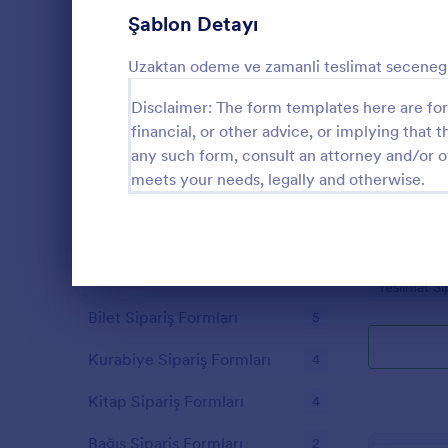
Şablon Detayı
Pasta Sipariş Formları
9
Değişiklik Emri Formları
Uzaktan odeme ve zamanli teslimat secenegi o
9
Disclaimer: The form templates here are for 
Yemek Hizmeti Sipariş Formları
9
financial, or other advice, or implying that th
Ön Sipariş Formları
8
any such form, consult an attorney and/or o
Teslimat
meets your needs, legally and otherwise.
Satış Emri Formları
7
Teslimat Mak
ürün veya evr
Çiçek Sipariş Formları
6
durumunu ve 
toplayarak iş
Üniforma Sipariş Formları
5
Go to Cate
Teslimat Si
veri toplama 
Diyalog sonu
Bilet Sipariş Formları
5
Kurabiye Sipariş Formları
4
Kitap Sipariş Formları
4
Bağış Sipariş Formları
2