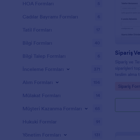
HOA Formları
5
Cadılar Bayramı Formları
6
Tatil Formları
17
Bilgi Formları
40
Sipariş V
Bilgi Talep Formları
6
Sipariş ve T
siparişleri 
İnceleme Formları
371
teslim alma 
üzerinden fo
Alım Formları
156
Go to Cate
Sipariş For
edin.
Mülakat Formları
14
Müşteri Kazanma Formları
65
Hukuki Formlar
91
Yönetim Formları
131