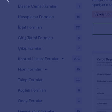
siparişlerin t
Efsane Cuma Formları
3
restoranlar, 
Go to Cate
Sipariş For
yapan işletme
Hesaplama Formları
15
düzenler.
İptal Formları
22
Giriş Tarihi Formları
6
Çıkış Formları
4
Kontrol Listesi Formları
273
Noel Formları
16
Talep Formları
33
Koçluk Formları
9
Onay Formları
3
Danışmanlık Formları
16