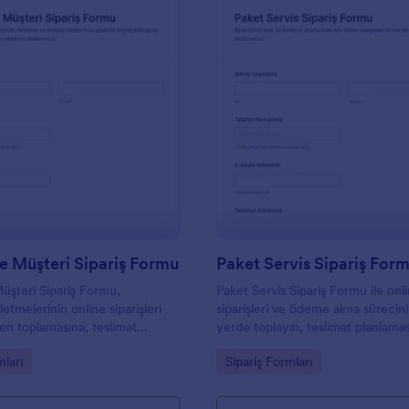
: Perakende Müşteri Sipariş Formu
: P
Önizleme
Önizleme
e Müşteri Sipariş Formu
Paket Servis Sipariş For
şteri Sipariş Formu,
Paket Servis Sipariş Formu ile onl
etmelerinin online siparişleri
siparişleri ve ödeme alma sürecini
n toplamasına, teslimat
yerde toplayın, teslimat planlamas
 yönetmesine ve Jotform
kolaylaştırın ve Jotform üzerinde
gory:
Go to Category:
mları
Sipariş Formları
ri toplama sürecini
yanıtlarını düzenli şekilde yönetin
e yardımcı olur.