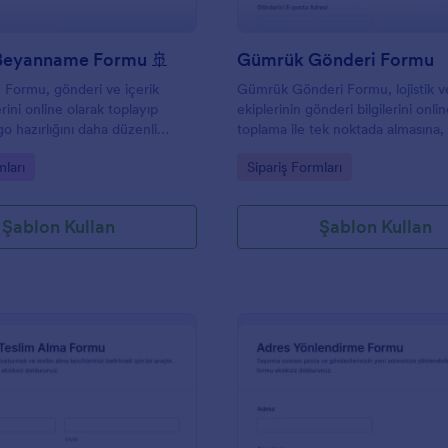
Beyanname Formu 🚢
Gümrük Gönderi Formu
Formu, gönderi ve içerik
Gümrük Gönderi Formu, lojistik v
erini online olarak toplayıp
ekiplerinin gönderi bilgilerini onlin
go hazırlığını daha düzenli
toplama ile tek noktada almasına,
yardımcı olan bir form
yanıtı süreçlerini düzenlemesine
gory:
Go to Category:
ları
Sipariş Formları
işlemlerine hazırlık yapmasına yar
Şablon Kullan
Şablon Kullan