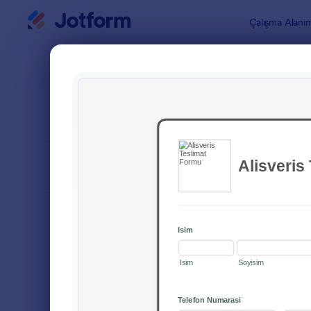
Diyalog başlangıcı
Çalışma Alanı
Form Şablo
Tesli
SIRALA
Popüler
30 Şablon
FORM DÜZENİ
Klasik
TÜRLER
Sipariş Formları
689
Ürün Sipariş Formları
79