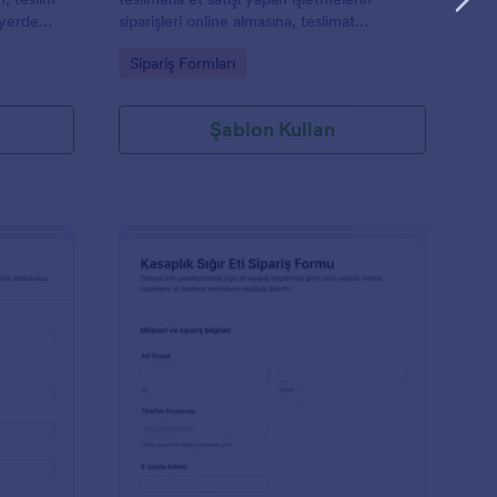
 yerde
siparişleri online almasına, teslimat
ma sürecini
planlamasını kolaylaştırmasına ve Jotform
Go to Category:
Sipariş Formları
üzerinden veri toplama sürecini
düzenlemesine yardımcı olur.
Şablon Kullan
ümrük Gönderi Formu
: Et Kesim Sipariş Fo
Önizleme