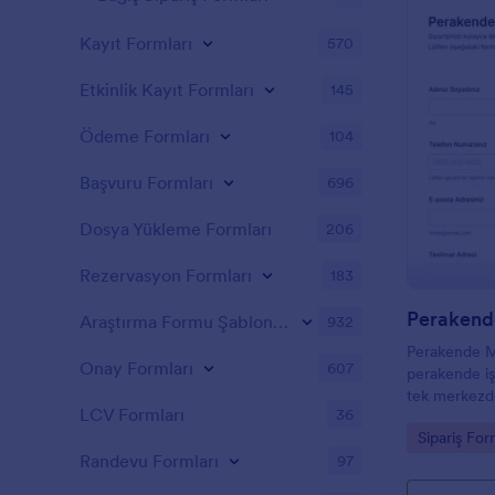
Kayıt Formları
570
Etkinlik Kayıt Formları
145
Ödeme Formları
104
Başvuru Formları
696
Dosya Yükleme Formları
206
Rezervasyon Formları
183
Perakend
Araştırma Formu Şablonları
932
Perakende Mü
Onay Formları
607
perakende işl
tek merkezde
LCV Formları
36
tercihlerini
Go to Cate
Sipariş For
üzerinden ve
Randevu Formları
97
düzenlemesin