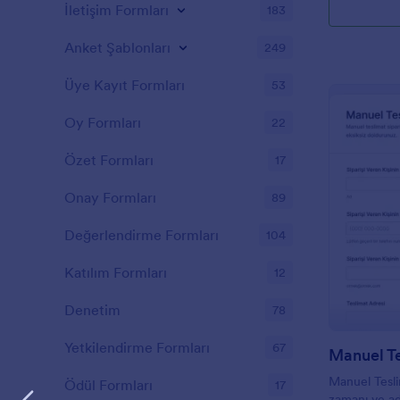
İletişim Formları
183
Anket Şablonları
249
Üye Kayıt Formları
53
Oy Formları
22
Özet Formları
17
Onay Formları
89
Değerlendirme Formları
104
Katılım Formları
12
Denetim
78
Yetkilendirme Formları
67
Manuel Te
Manuel Tesli
Ödül Formları
17
zamanı ve ad