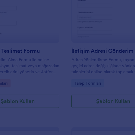
: Sipariş Ve Teslimat Formu
: İ
Önizleme
Önizleme
e Teslimat Formu
İletişim Adresi Gönderi
eslim Alma Formu ile online
Adres Yönlendirme Formu, taşın
toplayın, teslimat veya mağazadan
geçici adres değişikliğinde yönle
tercihlerini yönetin ve Jotform
taleplerini online olarak toplamak
rm yanıtlarını tek yerden takip
süreçlerini daha düzenli yürütme
gory:
Go to Category:
mları
Talep Formları
işletmeler ve yönetimler için ideal
Şablon Kullan
Şablon Kullan