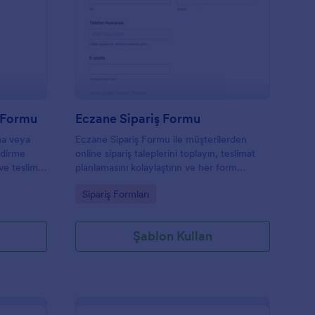
letişim Adresi Gönderim Formu
: Eczane Sipariş Form
Önizleme
m Formu
Eczane Sipariş Formu
ma veya
Eczane Sipariş Formu ile müşterilerden
ndirme
online sipariş taleplerini toplayın, teslimat
 ve teslimat
planlamasını kolaylaştırın ve her form
k isteyen
yanıtını Jotform üzerinden düzenli biçimde
Go to Category:
Sipariş Formları
dir.
takip ederek veri toplama sürecinizi
yönetin.
Şablon Kullan