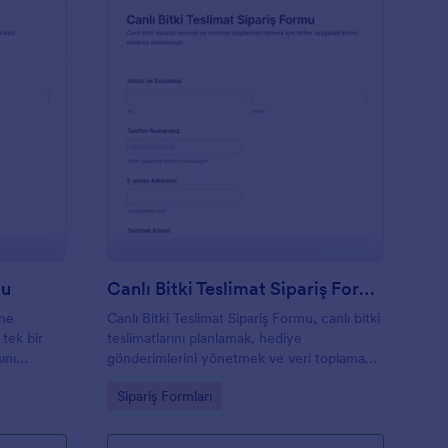
aket Servis Sipariş Formu
: Canlı Bitki Teslimat
Önizleme
mu
Canlı Bitki Teslimat Sipariş Formu
ine
Canlı Bitki Teslimat Sipariş Formu, canlı bitki
 tek bir
teslimatlarını planlamak, hediye
ını
gönderimlerini yönetmek ve veri toplama
n form
sürecini tek yerde toplamak isteyen
Go to Category:
Sipariş Formları
.
çiçekçiler ve bitki satıcıları için uygundur.