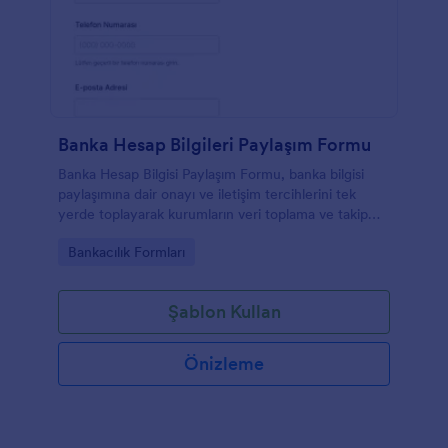
Banka Hesap Bilgileri Paylaşım Formu
Banka Hesap Bilgisi Paylaşım Formu, banka bilgisi
paylaşımına dair onayı ve iletişim tercihlerini tek
yerde toplayarak kurumların veri toplama ve takip
sürecini Jotform ile düzenli yürütmesine yardımcı
Go to Category:
Bankacılık Formları
olur.
Şablon Kullan
Önizleme