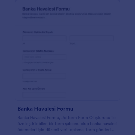
– yanıtları Google Drive veya Dropbox gibi bir
depolama hizmetine gönderin veya 100'den fazla
entegrasyonla verimliliğinizi bir üst seviyeye taşıyın.
Ücretsiz Mali Yardım Başvuru Formumuz, kampüs
genelinde öğrencilerinize özen göstermenize
yardımcı olacaktır.
Banka Havalesi Formu
Banka Havalesi Formu, Jotform Form Oluşturucu ile
özelleştirilebilen bir form şablonu olup banka havalesi
ödemeleri için düzenli veri toplama, form gönderimi