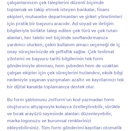
çalışanlarınızın çek taleplerini düzenli biçimde
Önizleme
toplamak ve takip etmek isteyen bankalar, finans
ekipleri, muhasebe departmanları ve şirket yönetimleri
için pratik bir başvuru aracıdır. Ad soyad ve iletişim
bilgileriyle birlikte talep edilen çek türü ve çek tutarı
alanları, her talebi net biçimde sınıflandırmanıza
yardımcı olurken, çekin kullanım amacı seçeneği de iç
onay süreçlerinizde ek şeffaflık sağlar. Çek teslimat
yöntemi ve başvuru tarihi bilgilerinin tek form
gönderimiyle alınması, hem şubeden hem de uzaktan
çalışan ekipler için çek süreçlerini hızlandırır, eksik bilgi
nedeniyle yaşanan yazışmaları azaltır ve kayıtlarınızı tek
bir dijital kanalda toplamanıza destek olur.
Bu form şablonunu Jotform’un kod yazmadan form
oluşturucu altyapısıyla kolayca özelleştirebilir, sürükle
ve bırak arayüzü sayesinde alanları düzenleyebilir,
marka logonuzu ve kurumsal renklerinizi
ekleyebilirsiniz. Tüm form gönderimi kayıtları otomatik