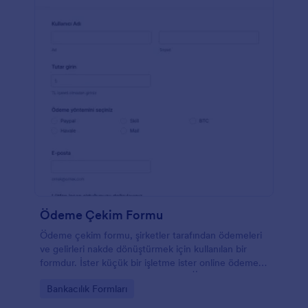
Ödeme Çekim Formu
Ödeme çekim formu, şirketler tarafından ödemeleri
ve gelirleri nakde dönüştürmek için kullanılan bir
formdur. İster küçük bir işletme ister online ödeme
kabul eden bir şirket olun, ücretsiz Ödeme Çekim
Go to Category:
Bankacılık Formları
Formumuzla ödeme tahsilat sürecinizi kolaylaştırın!
Bu form şablonunu özelleştirin, web sitenize