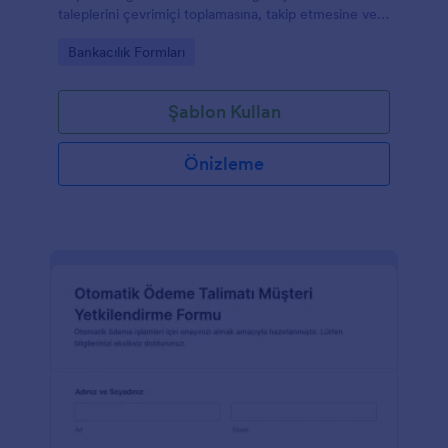
taleplerini çevrimiçi toplamasına, takip etmesine ve
Jotform üzerinden düzenli şekilde yönetmesine
Go to Category:
Bankacılık Formları
yardımcı olur.
Şablon Kullan
Önizleme