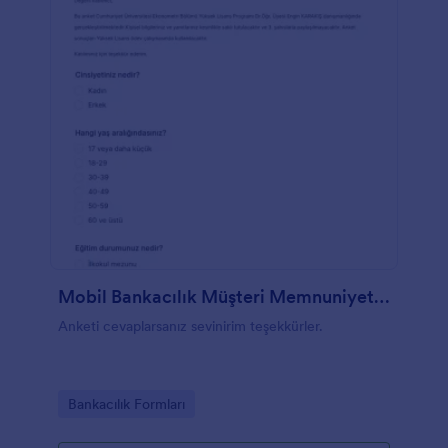
Mobil Bankacılık Müşteri Memnuniyet Anketi
Anketi cevaplarsanız sevinirim teşekkürler.
Go to Category:
Bankacılık Formları