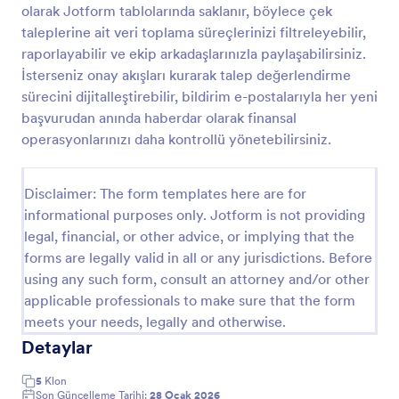
olarak Jotform tablolarında saklanır, böylece çek
Bağımsız Yüklenici Sözleşme Örneği
taleplerine ait veri toplama süreçlerinizi filtreleyebilir,
raporlayabilir ve ekip arkadaşlarınızla paylaşabilirsiniz.
Bu bağımsız yüklenici sözleşme örneği, detaylı bir
şartname ile birlikte vergi hazırlayan şahısların
İsterseniz onay akışları kurarak talep değerlendirme
bilgileri, tazminat planı, gerekli iletişim bilgileri ve
sürecini dijitalleştirebilir, bildirim e-postalarıyla her yeni
tarafların imzalarını kapsar.
başvurudan anında haberdar olarak finansal
Go to Category:
Bankacılık Formları
operasyonlarınızı daha kontrollü yönetebilirsiniz.
Şablon Kullan
Disclaimer: The form templates here are for
informational purposes only. Jotform is not providing
Önizleme
legal, financial, or other advice, or implying that the
forms are legally valid in all or any jurisdictions. Before
using any such form, consult an attorney and/or other
applicable professionals to make sure that the form
meets your needs, legally and otherwise.
Detaylar
5
Klon
Son Güncelleme Tarihi:
28 Ocak 2026