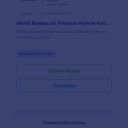
Mobil Bankacılık Finansal Hizmet Kalitesi
Mobil bankacılık finansal hizmet kalitesini ölçmeye
yönelik bir ankettir.
Go to Category:
Bankacılık Formları
Şablon Kullan
Önizleme