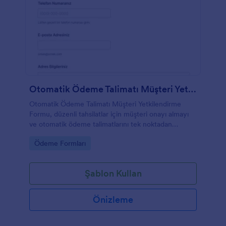
Otomatik Ödeme Talimatı Müşteri Yetkilendirme Formu
Otomatik Ödeme Talimatı Müşteri Yetkilendirme
Formu, düzenli tahsilatlar için müşteri onayı almayı
ve otomatik ödeme talimatlarını tek noktadan
yönetmeyi kolaylaştırır.
Go to Category:
Ödeme Formları
Şablon Kullan
Önizleme