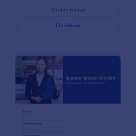
yerleştirin ve yanıtların otomatik olarak Jotform
Şablon Kullan
hesabınıza gönderilmesini seyredin.Başlığı
düzenleyerek, form alanlarını değiştirerek veya
logonuzu ya da fotoğraflarınızı ekleyerek bu Ödeme
Önizleme
Çekim Formunun sizi yansıtmasını sağlayın. Yanıtları
farklı şekillerde (örneğin CRM'nize, depolama
hizmetinize veya posta gelen kutunuza) toplamak
isterseniz, ücretsiz bir entegrasyon eklemeniz
yeterlidir. Yardıma mı ihtiyacınız var? 7/24 destek
ekibimiz soruları yanıtlamak, formu tercihlerinize
göre özelleştirmenize yardımcı olmak veya sadece
yardım etmek için hazır! Ödemeleri toplamak ve
nakit akışınızı herhangi bir cihazdan yönetmek için
ücretsiz bir Ödeme Çekim Formu oluşturun.