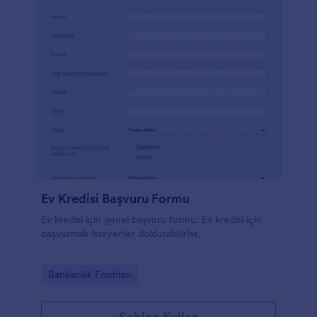
Ev Kredisi Başvuru Formu
Ev kredisi için genel başvuru formu. Ev kredisi için
başvurmak isteyenler doldurabilirler.
Go to Category:
Bankacılık Formları
Şablon Kullan