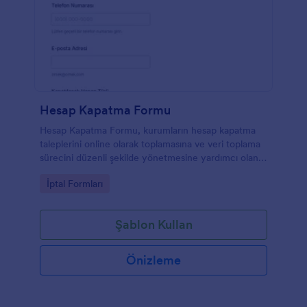
Hesap Kapatma Formu
Hesap Kapatma Formu, kurumların hesap kapatma
taleplerini online olarak toplamasına ve veri toplama
sürecini düzenli şekilde yönetmesine yardımcı olan
bir form şablonudur.
Go to Category:
İptal Formları
Şablon Kullan
Önizleme