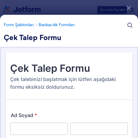
Diyalog başlangıcı
Ücretsiz Kaydol
Form Şablonları
Bankacılık Formları
Çek Talep Formu
Form Şablonu Kategorileri
Form Şablonları
Bankacılık Formları
Bankacılık Formları
47 Şablon