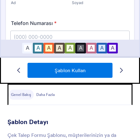
Şablon Kullan
Kişisel Geçmiş Formu
Kişisel geçmiş formu sayesinde formu dolduran
kişinin geçmişi hakkında bilgi sahibi olabilirsiniz.
Genel Bakış
Daha Fazla
Go to Category:
Bankacılık Formları
Şablon Detayı
Şablon Kullan
Çek Talep Formu Şablonu, müşterilerinizin ya da