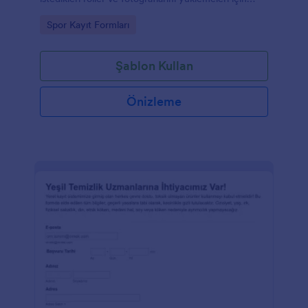
gerekli alanlar bulunuyor.
Go to Category:
Spor Kayıt Formları
Şablon Kullan
Önizleme