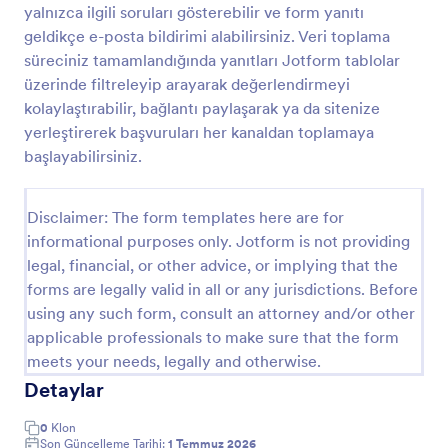
yalnızca ilgili soruları gösterebilir ve form yanıtı
İşe Alım Formu
geldikçe e-posta bildirimi alabilirsiniz. Veri toplama
süreciniz tamamlandığında yanıtları Jotform tablolar
Kolay yol ve uygulamaları almak için kısa bir iş
başvuru formu örneği. Insan kaynakları departmanı
üzerinde filtreleyip arayarak değerlendirmeyi
için oldukça yararlıdır.
kolaylaştırabilir, bağlantı paylaşarak ya da sitenize
yerleştirerek başvuruları her kanaldan toplamaya
Go to Category:
Başvuru Formları
başlayabilirsiniz.
Şablon Kullan
Disclaimer: The form templates here are for
informational purposes only. Jotform is not providing
Önizleme
legal, financial, or other advice, or implying that the
forms are legally valid in all or any jurisdictions. Before
using any such form, consult an attorney and/or other
applicable professionals to make sure that the form
meets your needs, legally and otherwise.
Detaylar
0
Klon
Son Güncelleme Tarihi:
1 Temmuz 2026