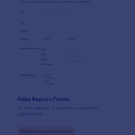
Aday Başvuru Formu
Bu form adayların iş başvurusu yapmalarını
sağlamaktadır.
Go to Category:
Müşteri Hizmetleri Formları