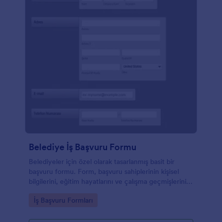
Belediye İş Başvuru Formu
Belediyeler için özel olarak tasarlanmış basit bir
başvuru formu. Form, başvuru sahiplerinin kişisel
bilgilerini, eğitim hayatlarını ve çalışma geçmişlerini
gösterir. Formda, başvuru sahiplerinin özgeçmişlerini
Go to Category:
İş Başvuru Formları
yüklemelerine izin veren bir dosya yükleme alanı ile
bir elektronik imza bölümü bulunmaktadır.