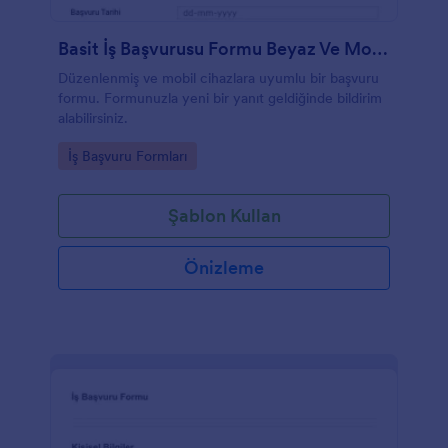
Basit İş Başvurusu Formu Beyaz Ve Mobile Uyumlu
Düzenlenmiş ve mobil cihazlara uyumlu bir başvuru
formu. Formunuzla yeni bir yanıt geldiğinde bildirim
alabilirsiniz.
Go to Category:
İş Başvuru Formları
Şablon Kullan
Önizleme