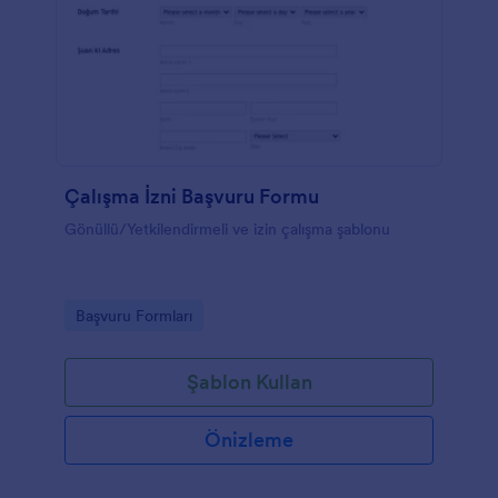
Çalışma İzni Başvuru Formu
Gönüllü/Yetkilendirmeli ve izin çalışma şablonu
Go to Category:
Başvuru Formları
Şablon Kullan
Önizleme