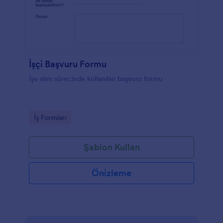
İşçi Başvuru Formu
İşe alım sürecinde kullanılan başvuru formu
Go to Category:
İş Formları
Şablon Kullan
Önizleme