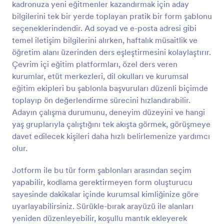
kadronuza yeni eğitmenler kazandırmak için aday
Önizleme
bilgilerini tek bir yerde toplayan pratik bir form şablonu
seçeneklerindendir. Ad soyad ve e-posta adresi gibi
temel iletişim bilgilerini alırken, haftalık müsaitlik ve
öğretim alanı üzerinden ders eşleştirmesini kolaylaştırır.
Çevrim içi eğitim platformları, özel ders veren
kurumlar, etüt merkezleri, dil okulları ve kurumsal
eğitim ekipleri bu şablonla başvuruları düzenli biçimde
toplayıp ön değerlendirme sürecini hızlandırabilir.
Adayın çalışma durumunu, deneyim düzeyini ve hangi
yaş gruplarıyla çalıştığını tek akışta görmek, görüşmeye
davet edilecek kişileri daha hızlı belirlemenize yardımcı
olur.
Jotform ile bu tür form şablonları arasından seçim
yapabilir, kodlama gerektirmeyen form oluşturucu
sayesinde dakikalar içinde kurumsal kimliğinize göre
uyarlayabilirsiniz. Sürükle-bırak arayüzü ile alanları
yeniden düzenleyebilir, koşullu mantık ekleyerek