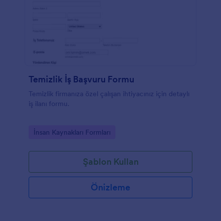
Temizlik İş Başvuru Formu
Temizlik firmanıza özel çalışan ihtiyacınız için detaylı
iş ilanı formu.
Go to Category:
İnsan Kaynakları Formları
Şablon Kullan
Önizleme