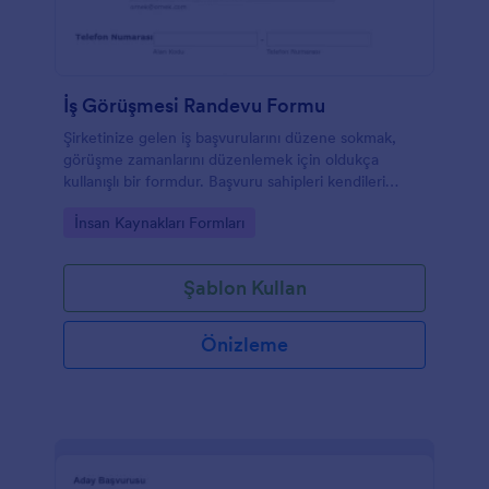
İş Görüşmesi Randevu Formu
Şirketinize gelen iş başvurularını düzene sokmak,
görüşme zamanlarını düzenlemek için oldukça
kullanışlı bir formdur. Başvuru sahipleri kendileri
hakkında gereken tüm bilgileri verebilir ve rande
Go to Category:
İnsan Kaynakları Formları
saatini belirleyebilirler.
Şablon Kullan
Önizleme