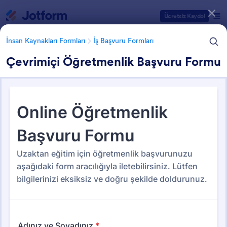
Diyalog başlangıcı
Ücretsiz Kaydol
İnsan Kaynakları Formları
İş Başvuru Formları
Çevrimiçi Öğretmenlik Başvuru Formu
Form Şablonu Kategorileri
Form Şablonları
İnsan Kaynakları Formları
İş Başvuru Formları
İş Başvuru Formları
66 Şablon