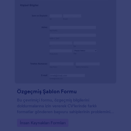
Özgeçmiş Şablon Formu
Bu çevrimiçi formu, özgeçmiş bilgilerini
doldurmalarına izin vererek CV'lerinde farklı
formatlar gönderen başvuru sahiplerinin problemini
çözebilirsiniz.
Go to Category:
İnsan Kaynakları Formları