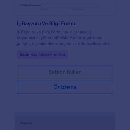
İş Başvuru Ve Bilgi Formu
İş Başvuru ve Bilgi Formu'nu kullanarak iş
başvurularını yönetebilirsiniz. Bu form şablonunu
gelişmiş biçimlendirme seçenekleri ile özelleştirebilir,
dilerseniz şirket logonuzu ekleyerek şirketinize
Go to Category:
İnsan Kaynakları Formları
uyumlu hale getirebilirsiniz.
Şablon Kullan
Önizleme