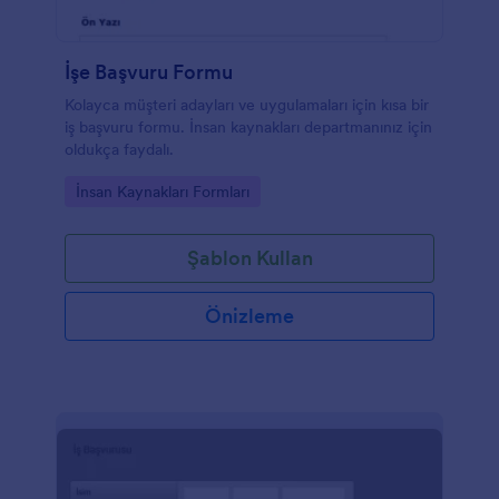
İşe Başvuru Formu
Kolayca müşteri adayları ve uygulamaları için kısa bir
iş başvuru formu. İnsan kaynakları departmanınız için
oldukça faydalı.
Go to Category:
İnsan Kaynakları Formları
Şablon Kullan
Önizleme