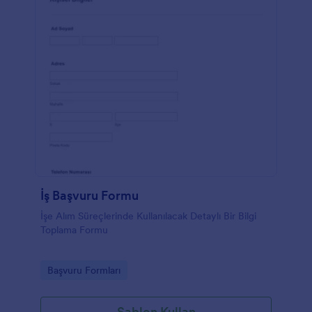
İş Başvuru Formu
İşe Alım Süreçlerinde Kullanılacak Detaylı Bir Bilgi
Toplama Formu
Go to Category:
Başvuru Formları
Şablon Kullan