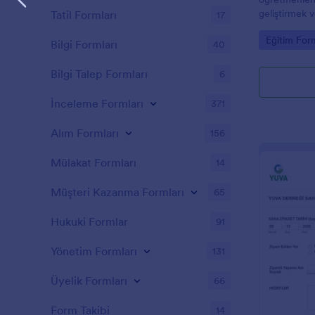
geliştirmek 
Tatil Formları
17
kullanabilir
Go to Cate
Eğitim Form
mentorların 
Bilgi Formları
40
alanlarda nas
takip etmele
Bilgi Talep Formları
6
ile mentorla
ve talimatlar
İnceleme Formları
371
konusunda pua
Alım Formları
156
Mülakat Formları
14
Müşteri Kazanma Formları
65
Hukuki Formlar
91
Yönetim Formları
131
Üyelik Formları
66
Form Takibi
14