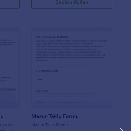
Şablon Kullan
i
eken tüm
ek için
esini
eme Davranışı Test Formu
: Mezun Takip Formu
Önizleme
mu
Mezun Takip Formu
k ya da
Mezun Takip Formu
ek için