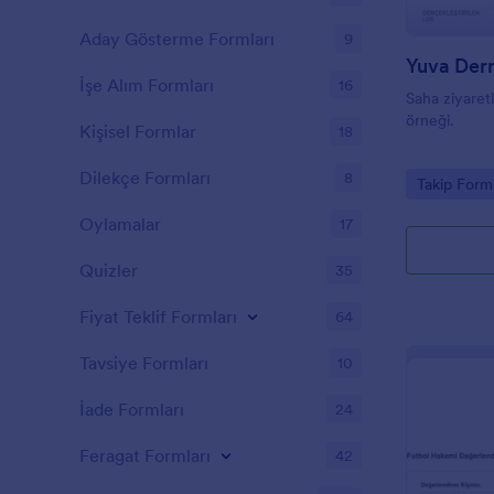
Aday Gösterme Formları
9
İşe Alım Formları
16
Saha ziyaretl
örneği.
Kişisel Formlar
18
Dilekçe Formları
8
Go to Cate
Takip Forml
Oylamalar
17
Quizler
35
Fiyat Teklif Formları
64
Tavsiye Formları
10
İade Formları
24
Feragat Formları
42