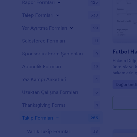
Rapor Formları
425
Talep Formları
538
Yer Ayırtma Formları
99
Salesforce Formları
11
Sponsorluk Form Şablonları
9
Hakem Değer
Abonelik Formları
19
ücretsiz ve 
hakemlerin g
öncesi hazırlı
Yaz Kampı Anketleri
4
Go to Cate
Değerlendi
cesaret, kişil
kararlılıklar
Uzaktan Çalışma Formları
6
değerlendirm
yorum kısıml
Thanksgiving Forms
1
eklemek isted
belirtebilirsin
Takip Formları
256
Varlık Takip Formları
38