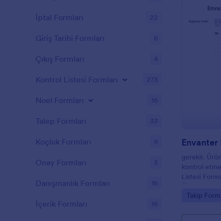
İptal Formları
22
Giriş Tarihi Formları
6
Çıkış Formları
4
Kontrol Listesi Formları
273
Noel Formları
16
Talep Formları
33
Envanter 
Koçluk Formları
9
gerekir. Ürün
Onay Formları
3
kontrol etme
Listesi Formu
Danışmanlık Formları
16
Örnek Envant
Go to Cate
Takip Forml
Ayarlanabilir 
İçerik Formları
16
butonuna tıkl
ekleyebilirsin