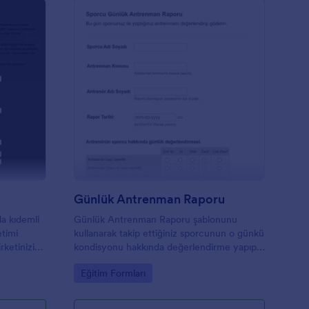
nvanter Kayıt Formu
: Günlük Antrenman 
Önizleme
Günlük Antrenman Raporu
da kıdemli
Günlük Antrenman Raporu şablonunu
etimi
kullanarak takip ettiğiniz sporcunun o günkü
irketinizin
kondisyonu hakkında değerlendirme yapıp,
özden
not verebilirsiniz ve hatta bunu sporcunuzla
Go to Category:
Eğitim Formları
ir kayıt
mail atarak paylaşabilirsiniz.
ter formu,
evli amirin