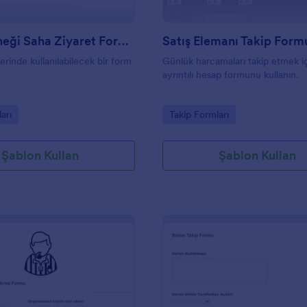
Yuva Derneği Saha Ziyaret Formu
Satış Elemanı Takip Form
erinde kullanılabilecek bir form
Günlük harcamaları takip etmek i
ayrıntılı hesap formunu kullanın.
gory:
Go to Category:
arı
Takip Formları
Şablon Kullan
Şablon Kullan