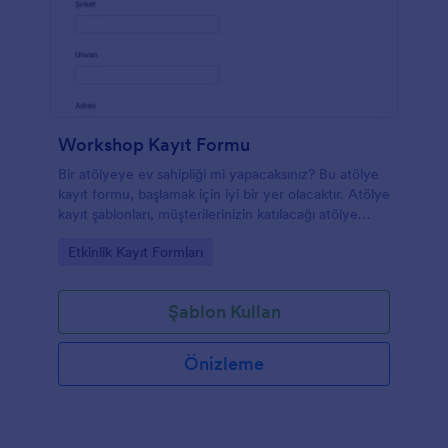
Workshop Kayıt Formu
Bir atölyeye ev sahipliği mi yapacaksınız? Bu atölye
kayıt formu, başlamak için iyi bir yer olacaktır. Atölye
kayıt şablonları, müşterilerinizin katılacağı atölye
türüne bağlı olarak çoğunlukla farklıdır. Ancak bu
Go to Category:
Etkinlik Kayıt Formları
çalıştay kayıt formu, katılımcının bilgileri, iletişim
bilgileri, katılımcı sayısı ve atölyeden nasıl haberdar
olduklarına dair kısa bir soru gibi etkinlik
Şablon Kullan
organizatörünün ihtiyaç duyacağı temel bilgileri
içerir. Bu şablon, etkinlik için bir giriş ücreti talep
etmeniz durumunda bir ödeme alanı da içerir.
Önizleme