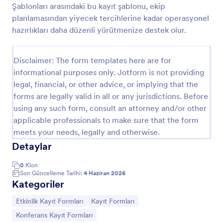
Şablonları arasındaki bu kayıt şablonu, ekip
Seyahat Planı Formu
planlamasından yiyecek tercihlerine kadar operasyonel
hazırlıkları daha düzenli yürütmenize destek olur.
Bu çevrimiçi seyahat planı formuyla müşterinizin
seyahat planı bilgilerini alın ve seyahatinizi hızlıca
planlayın. Bu resmi tur planı formatı, müşterilerinizin
Disclaimer: The form templates here are for
hayalinizdeki seyahatleri veya tatillerini ofisinizde ve
Go to Category:
Etkinlik Kayıt Formları
seyahat planlama konusundaki uzmanlığınızla
informational purposes only. Jotform is not providing
kazanmalarına yardımcı olacaktır. Bunu müşterinizin
legal, financial, or other advice, or implying that the
seyahatini hızlı bir şekilde düzenlemek için kalkış ve
forms are legally valid in all or any jurisdictions. Before
Şablon Kullan
varış tarihi, havayolu ve uçuş numarası gibi uçuş
using any such form, consult an attorney and/or other
bilgilerini sorarak resmi seyahat planı biçiminiz olarak
applicable professionals to make sure that the form
kullanın. Bu tur planı formatı, müşterinizin seyahat
Önizleme
acentesi ile temasa geçmesini de sağlayacaktır.
meets your needs, legally and otherwise.
Detaylar
0
Klon
Son Güncelleme Tarihi:
4 Haziran 2026
Kategoriler
Kategoriye git:
Kategoriye git:
Etkinlik Kayıt Formları
Kayıt Formları
Kategoriye git:
Konferans Kayıt Formları