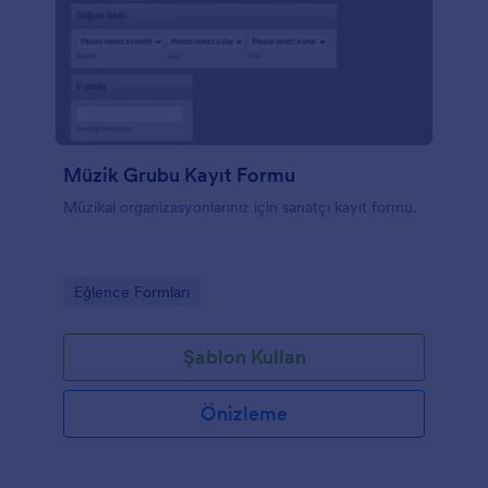
Müzik Grubu Kayıt Formu
Müzikal organizasyonlarınız için sanatçı kayıt formu.
Go to Category:
Eğlence Formları
Şablon Kullan
Önizleme