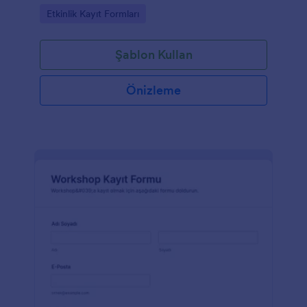
Go to Category:
Etkinlik Kayıt Formları
Şablon Kullan
Önizleme