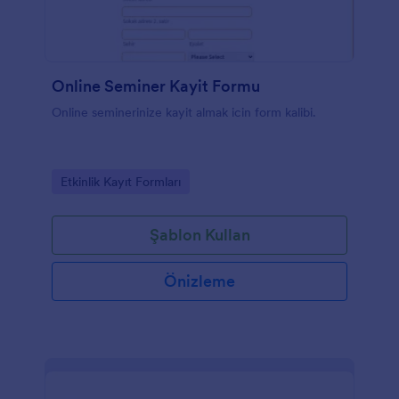
Online Seminer Kayit Formu
Online seminerinize kayit almak icin form kalibi.
Go to Category:
Etkinlik Kayıt Formları
Şablon Kullan
Önizleme