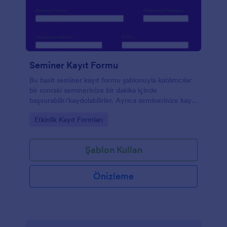
Seminer Kayıt Formu
Bu basit seminer kayıt formu şablonuyla katılımcılar
bir sonraki seminerinize bir dakika içinde
başvurabilir/kaydolabilirler. Ayrıca seminerinize kayıt
olmaları için katılımcılardan ad, telefon numarası,
Go to Category:
Etkinlik Kayıt Formları
adres ve akademik bilgiler/organizasyon bilgileri gibi
verileri de toplayabilirsiniz. Semineriniz için bir kayıt
formu arıyorsanız bu form şablonu tam size göre.
Şablon Kullan
Önizleme