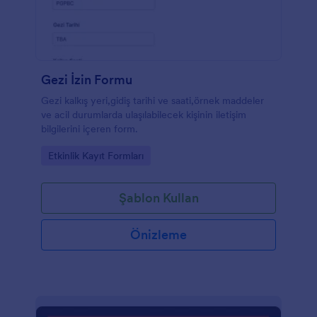
Gezi İzin Formu
Gezi kalkış yeri,gidiş tarihi ve saati,örnek maddeler
ve acil durumlarda ulaşılabilecek kişinin iletişim
bilgilerini içeren form.
Go to Category:
Etkinlik Kayıt Formları
Şablon Kullan
Önizleme