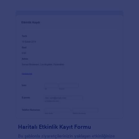
ayarladığınızda daha davetiyelerinizi göndermeden
bile kaç kişinin kaydolduğunu öğrenebilir ve
Jotform'un 100'den fazla entegrasyonu sayesinde
rezervasyonları depolama platformunuz, ödeme
işlemciniz ve CRM'inizle senkronize edebilirsiniz.
Etkinliğiniz için ödemeleri işleme koyma zamanı
geldiğinde, aralarından seçim yapabileceğiniz birçok
seçeneğiniz olacak. Hızlı ve güvenli ödemeler için
PayPal veya Stripe ile entegre edin ve ücretsiz mobil
uygulamamızla bilgisayarınızın başında olmadığınızda
bile yanıtları toplayın!
Haritalı Etkinlik Kayıt Formu
Bu şablonla ziyaretçilerinizin yaklaşan etkinliğinize