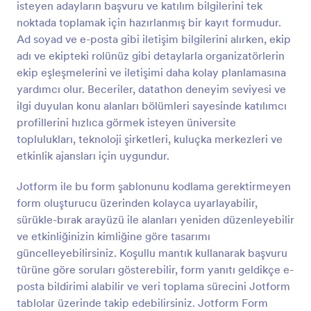
isteyen adayların başvuru ve katılım bilgilerini tek
Önizleme
noktada toplamak için hazırlanmış bir kayıt formudur.
Ad soyad ve e-posta gibi iletişim bilgilerini alırken, ekip
adı ve ekipteki rolünüz gibi detaylarla organizatörlerin
ekip eşleşmelerini ve iletişimi daha kolay planlamasına
yardımcı olur. Beceriler, datathon deneyim seviyesi ve
ilgi duyulan konu alanları bölümleri sayesinde katılımcı
profillerini hızlıca görmek isteyen üniversite
toplulukları, teknoloji şirketleri, kuluçka merkezleri ve
etkinlik ajansları için uygundur.
Jotform ile bu form şablonunu kodlama gerektirmeyen
form oluşturucu üzerinden kolayca uyarlayabilir,
sürükle-bırak arayüzü ile alanları yeniden düzenleyebilir
ve etkinliğinizin kimliğine göre tasarımı
güncelleyebilirsiniz. Koşullu mantık kullanarak başvuru
türüne göre soruları gösterebilir, form yanıtı geldikçe e-
posta bildirimi alabilir ve veri toplama sürecini Jotform
tablolar üzerinde takip edebilirsiniz. Jotform Form