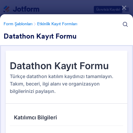
Diyalog başlangıcı
Ücretsiz Kaydol
Form Şablonları
Etkinlik Kayıt Formları
Datathon Kayıt Formu
Form Şablonu Kategorileri
Form Şablonları
Etkinlik Kayıt Formları
Etkinlik Kayıt Formları
145 Şablon