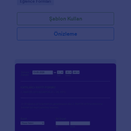
Go to Category:
Eğlence Formları
Şablon Kullan
Önizleme