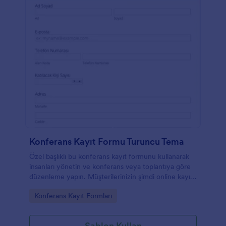
Konferans Kayıt Formu Turuncu Tema
Özel başlıklı bu konferans kayıt formunu kullanarak
insanları yönetin ve konferans veya toplantıya göre
düzenleme yapın. Müşterilerinizin şimdi online kayıt
olmasına izin verin!
Go to Category:
Konferans Kayıt Formları
Şablon Kullan