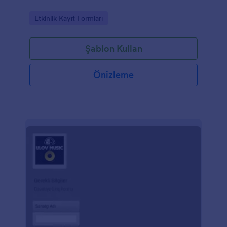
Go to Category:
Etkinlik Kayıt Formları
Şablon Kullan
Önizleme