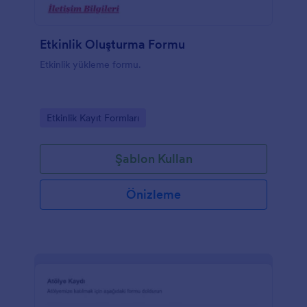
Etkinlik Oluşturma Formu
Etkinlik yükleme formu.
Go to Category:
Etkinlik Kayıt Formları
Şablon Kullan
Önizleme