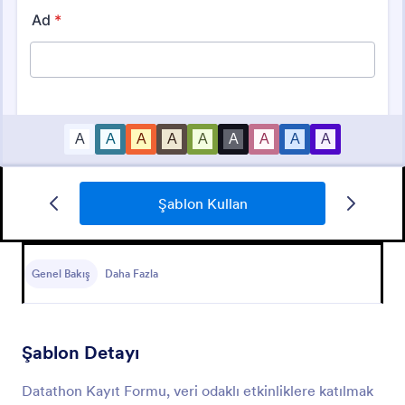
Şablon Kullan
Etkinlik Katılım Formu
Etkinliklerde katılımcıların kaydını tutmak için
kullanılabilecek bir form.
Genel Bakış
Daha Fazla
Go to Category:
Eğlence Formları
Şablon Detayı
Şablon Kullan
Datathon Kayıt Formu, veri odaklı etkinliklere katılmak