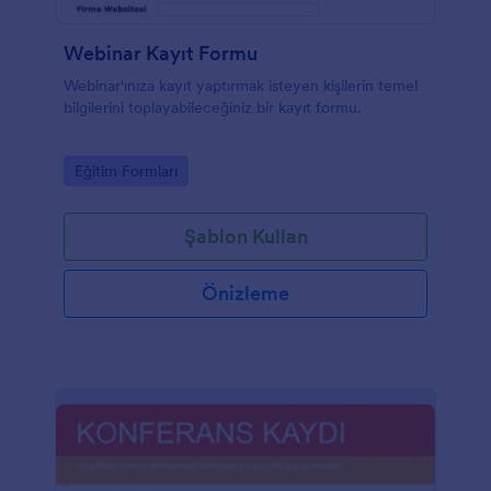
Webinar Kayıt Formu
Webinar'ınıza kayıt yaptırmak isteyen kişilerin temel
bilgilerini toplayabileceğiniz bir kayıt formu.
Go to Category:
Eğitim Formları
Şablon Kullan
Önizleme