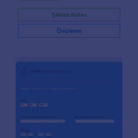
Geri Ödeme Formumuz, geri ödemeleri hızlı bir
şekilde takip etmenize yardımcı olabilir. Jotform'un
Şablon Kullan
100'den fazla güçlü entegrasyonu sayesinde bilgileri
Google E-Tablolar, Google Drive veya Dropbox gibi
diğer hesaplarınıza otomatik olarak gönderebilir,
Önizleme
Form Oluşturucumuzu kullanarak Hesaplamalı
Masraf Geri Ödeme Formunu ihtiyaçlarınıza göre
özelleştirebilirsiniz. Sadece bir hesap açın ve ücretsiz
Hesaplamalı Masraf Geri Ödeme Formumuzla
işletmenizin gider geri ödemelerini yönetin.