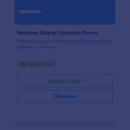
Restoran Müşteri Detayları Formu
Müşteri siparişi için ödeme bilgileri, adresi ve dağıtım
bilgilerini içeren form.
Go to Category:
Bilgi Talep Formları
Şablon Kullan
Önizleme