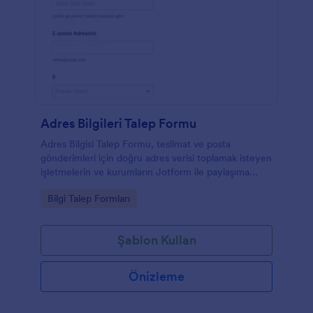
Adres Bilgileri Talep Formu
Adres Bilgisi Talep Formu, teslimat ve posta
gönderimleri için doğru adres verisi toplamak isteyen
işletmelerin ve kurumların Jotform ile paylaşıma
hazır bir form şablonu kullanmasına yardımcı olur.
Go to Category:
Bilgi Talep Formları
Şablon Kullan
Önizleme