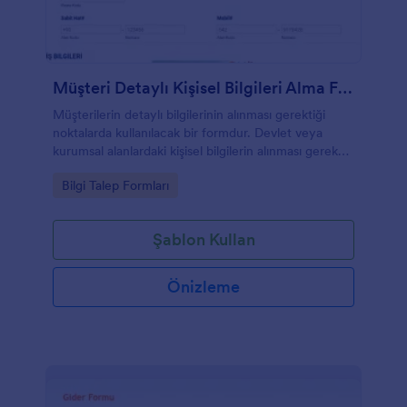
Müşteri Detaylı Kişisel Bilgileri Alma Formu
Müşterilerin detaylı bilgilerinin alınması gerektiği
noktalarda kullanılacak bir formdur. Devlet veya
kurumsal alanlardaki kişisel bilgilerin alınması gereken
anlarda bütün detayların mevcut olduğu bir formdur.
Go to Category:
Bilgi Talep Formları
Şablon Kullan
Önizleme