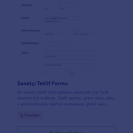
Sanatçı Teklif Formu
Bu sanatçı teklif form şablonu sanatçılar için fiyat
istemek için kullanılır. Teklif sayfası, şirket adını, adını,
e-posta adresini, telefon numarasını, şirket web
sitesini ve adres bilgilerini toplamayı sağlar. Bu teklif
Go to Category:
İş Formları
sayfası örneği özelleştirilebilir. Sanatçı form şablonu
için bu teklif sayfasına yeni alanlar ekleyebilirsiniz.
Şablon Kullan