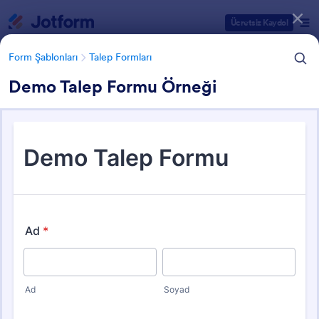
Diyalog başlangıcı
Ücretsiz Kaydol
Form Şablonları
Talep Formları
Demo Talep Formu Örneği
Form Şablonu Kategorileri
Form Şablonları
Talep Formları
Bilgi Talep Formları
35 Şablon