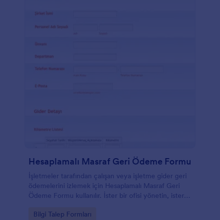
Hesaplamalı Masraf Geri Ödeme Formu
İşletmeler tarafından çalışan veya işletme gider geri
ödemelerini izlemek için Hesaplamalı Masraf Geri
Ödeme Formu kullanılır. İster bir ofisi yönetin, ister
serbest çalışan olun, giderlerin geri ödenmesi iş
Go to Category:
Bilgi Talep Formları
akışının gerekli bir parçasıdır. Hesaplamalı Masraf