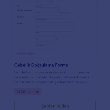
Gebelik Doğrulama Formu
Hamilelik sonucunu doğrulamak için tıp uzmanları
tarafından bir Gebelik Doğrulama Formu kullanılır.
Hamileliklerini onaylamak için hastalarınıza veya
müşterilerinize bir Gebelik Doğrulama Formu
Go to Category:
Sağlık Formları
gönderin! Formu istediğiniz düzene ve yazı tipi
stiline uyacak şekilde özelleştirin ve gitmeye
hazırsınız!
Şablon Kullan