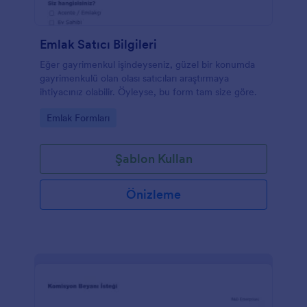
Emlak Satıcı Bilgileri
Eğer gayrimenkul işindeyseniz, güzel bir konumda
gayrimenkulü olan olası satıcıları araştırmaya
ihtiyacınız olabilir. Öyleyse, bu form tam size göre.
Go to Category:
Emlak Formları
Şablon Kullan
Önizleme