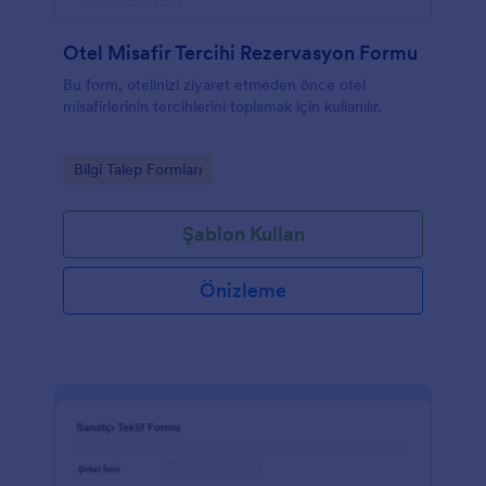
Otel Misafir Tercihi Rezervasyon Formu
Bu form, otelinizi ziyaret etmeden önce otel
misafirlerinin tercihlerini toplamak için kullanılır.
Go to Category:
Bilgi Talep Formları
Şablon Kullan
Önizleme