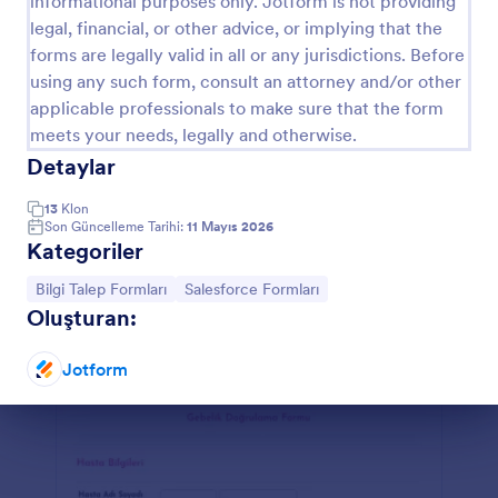
informational purposes only. Jotform is not providing
legal, financial, or other advice, or implying that the
Seyahat Bilgilendirme Formu
forms are legally valid in all or any jurisdictions. Before
Seyahat bilgilendirme formu ile seyahate çıkan
using any such form, consult an attorney and/or other
kişinin kişisel ve iletişim bilgilerini, seyahat detaylarını
applicable professionals to make sure that the form
ve konaklama bilgilerini toplayabilirsiniz.
meets your needs, legally and otherwise.
Go to Category:
Hizmet Formları
Detaylar
13
Klon
Şablon Kullan
Son Güncelleme Tarihi:
11 Mayıs 2026
Kategoriler
Önizleme
Kategoriye git:
Kategoriye git:
Bilgi Talep Formları
Salesforce Formları
Oluşturan:
Jotform
Diyalog sonu