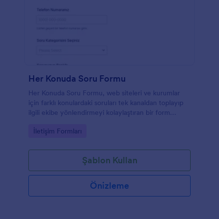
Her Konuda Soru Formu
Her Konuda Soru Formu, web siteleri ve kurumlar
için farklı konulardaki soruları tek kanaldan toplayıp
ilgili ekibe yönlendirmeyi kolaylaştıran bir form
şablonudur.
Go to Category:
İletişim Formları
Şablon Kullan
Önizleme