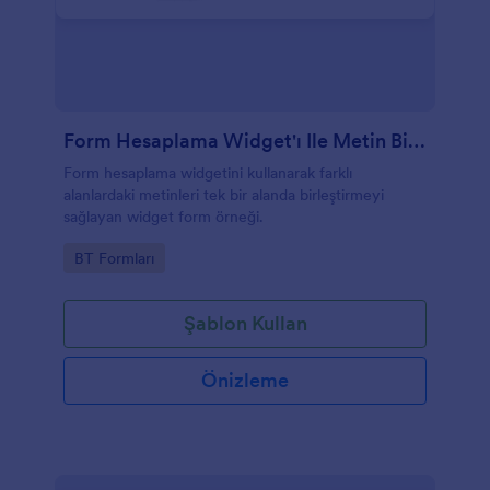
Form Hesaplama Widget'ı Ile Metin Birleştirme Formu
Form hesaplama widgetini kullanarak farklı
alanlardaki metinleri tek bir alanda birleştirmeyi
sağlayan widget form örneği.
Go to Category:
BT Formları
Şablon Kullan
Önizleme