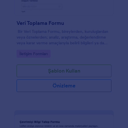
Veri Toplama Formu
Bir Veri Toplama Formu, bireylerden, kuruluşlardan
veya öznelerden; analiz, araştırma, değerlendirme
veya karar verme amaçlarıyla belirli bilgileri ya da
veri noktalarını düzenli olarak toplamak maksadıyla
Go to Category:
İletişim Formları
tasarlanmış bir form şablonudur.
Şablon Kullan
Önizleme