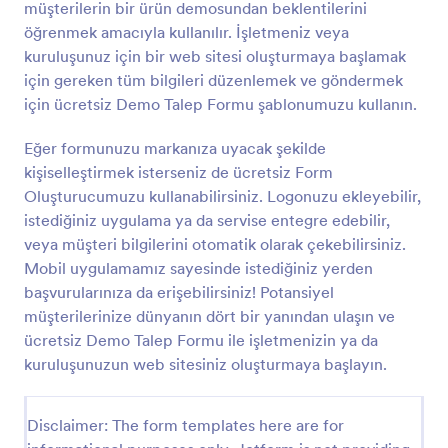
müşterilerin bir ürün demosundan beklentilerini
becerilerini geliştiren birtakım özellik ve ürün sunar.
Önizleme
Jotform’un kapsamlı alan seçenekleri ve widgetları
öğrenmek amacıyla kullanılır. İşletmeniz veya
sayesinde kullanıcılar, kullanıcı yanıtlarına uyum
kuruluşunuz için bir web sitesi oluşturmaya başlamak
sağlayan dinamik formlar oluşturabilir. Jotform’un
için gereken tüm bilgileri düzenlemek ve göndermek
Google Drive, Salesforce ve Dropbox gibi popüler
için ücretsiz Demo Talep Formu şablonumuzu kullanın.
uygulama ve hizmetlerle sorunsuz entegrasyon
özellikleri, kusursuz veri aktarımı ve otomasyonu
Eğer formunuzu markanıza uyacak şekilde
sağlar. Tüm bunlara ek olarak, etkili bir elektronik
imza çözümü olan Jotform İmza, gelişmiş bir
kişiselleştirmek isterseniz de ücretsiz Form
güvenlik ve uyumluluk sağlayarak kullanıcıların
Oluşturucumuzu kullanabilirsiniz. Logonuzu ekleyebilir,
formlar ve belgeler üzerinde e-imza toplamasına
istediğiniz uygulama ya da servise entegre edebilir,
olanak tanır. Genel olarak Jotform, formların
veya müşteri bilgilerini otomatik olarak çekebilirsiniz.
oluşturulması, kişiselleştirilmesi ve idaresi için
Mobil uygulamamız sayesinde istediğiniz yerden
kapsamlı bir çözüm sunarak bilgi toplama sürecini
verimli ve sorunsuz hale getirir.
başvurularınıza da erişebilirsiniz! Potansiyel
müşterilerinize dünyanın dört bir yanından ulaşın ve
ücretsiz Demo Talep Formu ile işletmenizin ya da
kuruluşunuzun web sitesiniz oluşturmaya başlayın.
Disclaimer: The form templates here are for