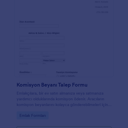
Komisyon Beyanı Talep Formu
Emlakçılara, bir ev satın almanıza veya satmanıza
yardımcı olduklarında komisyon ödenir. Aracıların
komisyon beyanlarını kolayca gönderebilmeleri için
bu formu kullanın.
Go to Category:
Emlak Formları