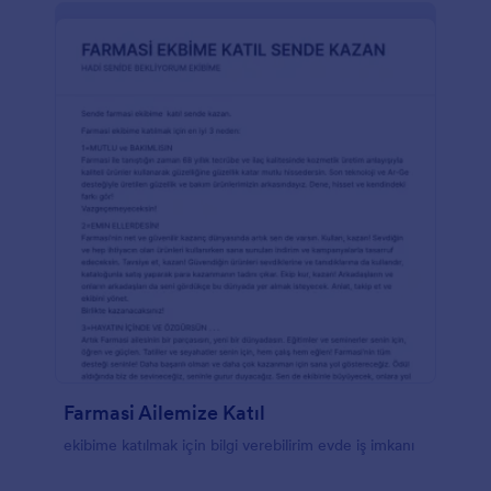
bilgileri kolayca toplayabilirsiniz.Formu çalışma
şeklinize uygun hale getirmek ister misiniz?
Logonuzu ekleyebilir, form alanlarını veya arka plan
resmini güncelleyebilir, hatta müşterilerin imzalaması
için bir imza alanı ekleyebilirsiniz. Sonuçları görmek
isterseniz de PDF yanıtlarını doğrudan indirebilirsiniz.
Jotform sayesinde evrak işlerine gerek kalmadan
ihtiyacınız olan bilgileri kolayca toplayabilirsiniz.
Evrak işlerini ücretsiz formumuzla değiştirin!
Yanıtlarınızı kaydetmek veya paylaşmak isterseniz
ücretsiz entegrasyonlarımızı kullanarak yanıtları
Google Drive, Dropbox, Salesforce (Salesforce
AppExchange'de de mevcuttur) ve diğer
hesaplarınızla senkronize edebilirsiniz. Tüm
yanıtlarınızı, müşterilerinizin varlıklarını yönetmenize,
uygulamanızı büyütmenize ve güçlü müşteri ilişkileri
kurmanıza yardımcı olabilecekleri uygun bir yere
kaydedin.
Farmasi Ailemize Katıl
ekibime katılmak için bilgi verebilirim evde iş imkanı