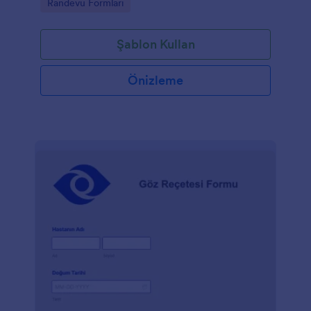
Go to Category:
Randevu Formları
indirdiği ve iki taraf arasında oluşabilecek kafa
karışıklığını giderdiği için oldukça yardımcı bir
formdur. Bu Güzellik Merkezi Danışma Formu
Şablon Kullan
müşterinin bilgilerini, ihtiyaç duydukları hizmeti,
randevu tarih ve saatini, müşterinin saçı hakkında
soruları ve elektronik imzasını talep eden alanlardan
Önizleme
oluşur. Bu form şablonu müşterinin randevunun
gerçekleşeceği tarih ve saati seçebilmesi için, yeni
Randevu aracını kullanmaktadır. Bu araç aynı
zamanda, form sahibinin limiti arttırmadığı müddetçe
müşterilerin aynı zaman dilimini seçmesini
engelleyen müsaitlik fonksiyonunu kullanmaktadır.
Güzellik merkezinizin fotoğrafını ve logosunu Form
Oluşturucu sayesinde üste ekleyerek formu
dilediğiniz gibi kişiselleştirebilirsiniz.