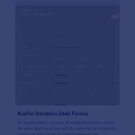
Kuaför Randevu İstek Formu
Bir kuaför salonu açmayı mı düşünüyorsunuz yoksa
bir salon işletmeniz var mı? Bu form ile hizmetlerinizi
tanıtın ve daha fazla müşteri randevusu alın.