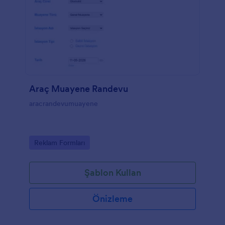
Araç Muayene Randevu
aracrandevumuayene
Go to Category:
Reklam Formları
Şablon Kullan
Önizleme