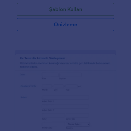
önemlidir. Bu ücretsiz Randevu Formu şablonuyla
Şablon Kullan
tıbbi muayenehaneniz için temiz, profesyonel bir
görünüm elde edebilirsiniz. Formu web siteniz, e-
posta bülteniniz ve sosyal medya profilleriniz dahil
Önizleme
olmak üzere diğer hesaplarınızın markasına uyacak
şekilde özelleştirebilirsiniz. Randevu formlarınıza ne
tür talepler geldiğini görmek için formunuzu Slack,
Salesforce ve MailChimp gibi üçüncü taraf
uygulamalarla sorunsuz bir şekilde entegre
edebilirsiniz. Form yanıtlarını aldığınızda müşterilere
Randevu Onayı e-postaları göndermek için ücretsiz
e-posta onay hizmetimizi kullanabilirsiniz.
Müşterilerinize ödeme bilgileri göndermek
istiyorsanız, Stripe veya PayPal gibi güvenilir bir
ödeme işlemcisi ile entegre edebilir, Square ile yüz
yüze ödemeler bile kabul edebilirsiniz!