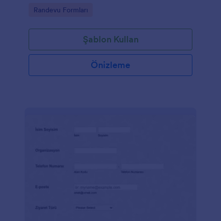
randevu taleplerini anında alabilir! Yeni müşterilerin
Go to Category:
Randevu Formları
iletişim bilgilerini ve tıbbi bilgilerini toplamak, mevcut
hastalar için bilgileri güncellemek ve randevu
taleplerini tek bir online hesapta saklamak için formu
Şablon Kullan
özelleştirin ve web sitenize yerleştirin. Forma girilen
cevaplar güvenli bir şekilde saklanır, siz ve
meslektaşlarınız tarafından herhangi bir cihazdan
Önizleme
kolayca erişilebilir. İster bir optometrist, ister göz
hastalıkları uzmanı veya çocuk doktoru olun, bu
ücretsiz Tıbbi Randevu Formunu branşınıza uyacak
şekilde saniyeler içinde özelleştirebilirsiniz. Formun
işlevselliğini artırmak için arka plan resmini
değiştirebilir, logonuzu ekleyebilir veya 300'den
fazla widget ve 130 üçüncü parti uygulaması
arasından seçim yapabilirsiniz. Hatta randevuları
otomatik olarak ayarlamak için Google Takvim ile
entegre edebilirsiniz! Hassas Sağlık Bilgileri
topluyorsanız, hesabınızı Gümüş veya Altın Jotform
planına yükselterek formlarınızın HIPAA uyumlu
olduğundan emin olun. Ücretsiz, online bir Tıbbi
Randevu Formu ile tıbbi uygulamanızı dijital ortama
taşıyarak, çok sayıda hastadan gelen randevu
taleplerini sorunsuz bir şekilde toplayabilir ve