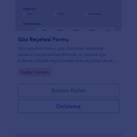
Göz Reçetesi Formu
Göz reçetesi formu, göz doktorları tarafından
hastanın reçetesini kaydetmek ve yazmak için
kullanılır. Gözlük veya kontakt lens reçetesi olarak da
bilinen bu form, hastanın görme keskinliği ve
Go to Category:
Sağlık Formları
düzeltici lens gereksinimleri hakkında bilgi içeren
belgedir. Reçete, formu camlar için önerilen
çerçeve boyutu, ekartman ve diğer gereksinimler
Şablon Kullan
gibi talimatları da içerebilir.İster optometrist ister
tıbbi yönetici olun, bir hastanın reçetesini
kaydetmek ve hastaların daha sonra kullanmasına
Önizleme
olanak sağlamak için bu Göz Reçetesi Formunu
kullanın. Logonuzu veya özel arka plan resminizi
yükleyin, formun temasını seçin ve form alanlarını
muayenehanenize uyacak şekilde kişiselleştirin, daha
sonra web sitenize yerleştirin ya da link aracılığıyla