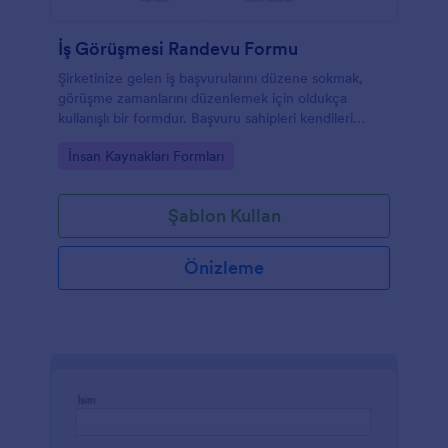
İş Görüşmesi Randevu Formu
Şirketinize gelen iş başvurularını düzene sokmak,
görüşme zamanlarını düzenlemek için oldukça
kullanışlı bir formdur. Başvuru sahipleri kendileri
hakkında gereken tüm bilgileri verebilir ve rande
Go to Category:
İnsan Kaynakları Formları
saatini belirleyebilirler.
Şablon Kullan
Önizleme