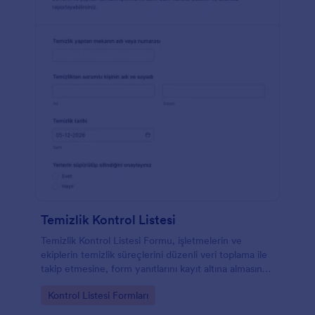
Temizlik Kontrol Listesi
Temizlik Kontrol Listesi Formu, işletmelerin ve
ekiplerin temizlik süreçlerini düzenli veri toplama ile
takip etmesine, form yanıtlarını kayıt altına almasına
ve denetim için tutarlı raporlama oluşturmasına
Go to Category:
Kontrol Listesi Formları
yardımcı olur.