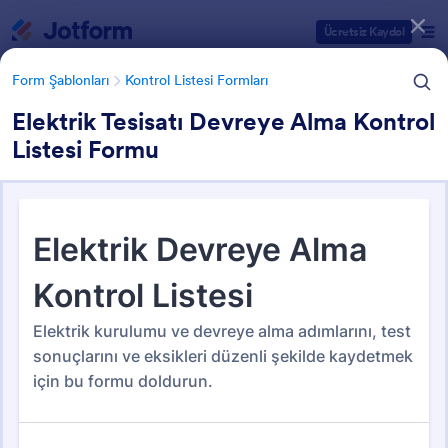
Diyalog başlangıcı
Ücretsiz Kaydol
Form Şablonları
Kontrol Listesi Formları
Elektrik Tesisatı Devreye Alma Kontrol
Listesi Formu
Form Şablonu Kategorileri
Form Şablonları
Kontrol Listesi Formları
Kontrol Listesi Formları
273 Şablon