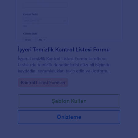
İşyeri Temizlik Kontrol Listesi Formu
İşyeri Temizlik Kontrol Listesi Formu ile ofis ve
tesislerde temizlik denetimlerini düzenli biçimde
kaydedin, sorumlulukları takip edin ve Jotform
üzerinden veri toplama sürecini tek yerden yönetin.
Go to Category:
Kontrol Listesi Formları
Şablon Kullan
Önizleme