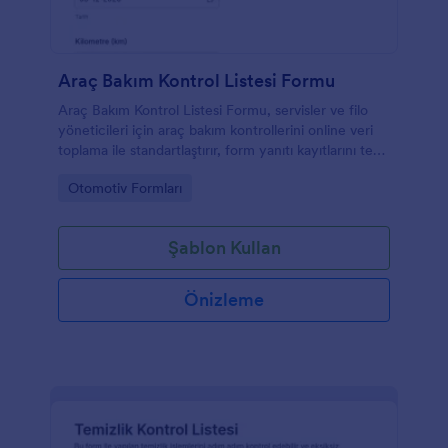
Araç Bakım Kontrol Listesi Formu
Araç Bakım Kontrol Listesi Formu, servisler ve filo
yöneticileri için araç bakım kontrollerini online veri
toplama ile standartlaştırır, form yanıtı kayıtlarını tek
yerde toplayarak takip ve raporlamayı kolaylaştırır.
Go to Category:
Otomotiv Formları
Şablon Kullan
Önizleme