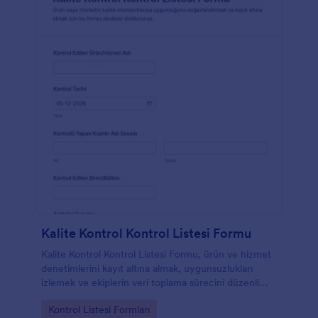
Kalite Kontrol Kontrol Listesi Formu
Kalite Kontrol Kontrol Listesi Formu, ürün ve hizmet
denetimlerini kayıt altına almak, uygunsuzlukları
izlemek ve ekiplerin veri toplama sürecini düzenli
yürütmesine destek olmak isteyen işletmeler için
Go to Category:
Kontrol Listesi Formları
hazırlanmıştır.