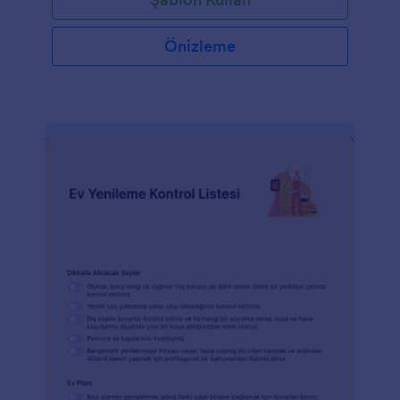
ve iletişim bilgileri, bina tipi ve çatı tipini soran form
alanları içerir. Formda ayrıca çatı, tavan, dış ve iç
duvar yüzeylerinin durumunu ve koşullarını
Önizleme
belirleyen bir dizi kontrol listesi bulunmaktadır.
Formda çatıda su sızıntısı, çatlak, leke, delinme ve
deformasyon olup olmadığı sorulmaktadır. Bu form
şablonu, denetçinin dijital imzasını yakalamak için
İmza aracını kullanmaktadır. Renk temasını, yazı tipi
biçimini, düzeni değiştirerek ve Form Oluşturucu
aracılığıyla daha fazla alan ekleyerek bu form
şablonunu daha da özelleştirebilirsiniz.