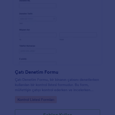
sahadaki herhangi bir mobil cihaz üzerinden
doldurulabilir. Şimdi online olun ve Jotform ile işinizi
daha iyi yönetin.
Çatı Denetim Formu
Çatı Denetim Formu, bir binanın çatısını denetlerken
kullanılan bir kontrol listesi formudur. Bu form,
müfettişin çatıyı kontrol ederken ve incelerken
doğru olmasına yardımcı olur. Evin içindeki aileyi
Go to Category:
Kontrol Listesi Formları
koruyan şey çatı olduğu için son derece
faydalıdır.Bu Çatı Denetimi Formu, denetim
numarası, denetim tarihi, denetçi adı, müşterinin adı
Şablon Kullan