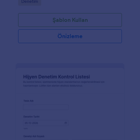
Go to Category:
Denetim
Şablon Kullan
Önizleme