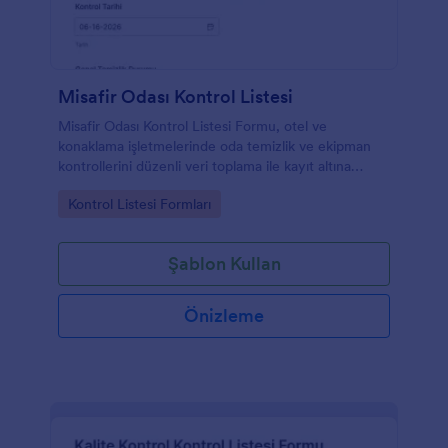
Misafir Odası Kontrol Listesi
Misafir Odası Kontrol Listesi Formu, otel ve
konaklama işletmelerinde oda temizlik ve ekipman
kontrollerini düzenli veri toplama ile kayıt altına
alarak ekiplerin günlük denetim takibini kolaylaştırır.
Go to Category:
Kontrol Listesi Formları
Şablon Kullan
Önizleme