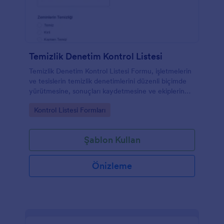
Temizlik Denetim Kontrol Listesi
Temizlik Denetim Kontrol Listesi Formu, işletmelerin
ve tesislerin temizlik denetimlerini düzenli biçimde
yürütmesine, sonuçları kaydetmesine ve ekiplerin
aynı standartlarda ilerlemesine yardımcı olur.
Go to Category:
Kontrol Listesi Formları
Şablon Kullan
Önizleme