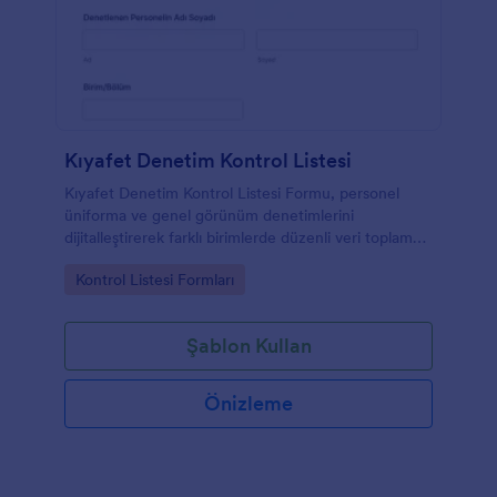
Kıyafet Denetim Kontrol Listesi
Kıyafet Denetim Kontrol Listesi Formu, personel
üniforma ve genel görünüm denetimlerini
dijitalleştirerek farklı birimlerde düzenli veri toplama
ve form yanıtı takibi yapmanıza yardımcı olur.
Go to Category:
Kontrol Listesi Formları
Şablon Kullan
Önizleme