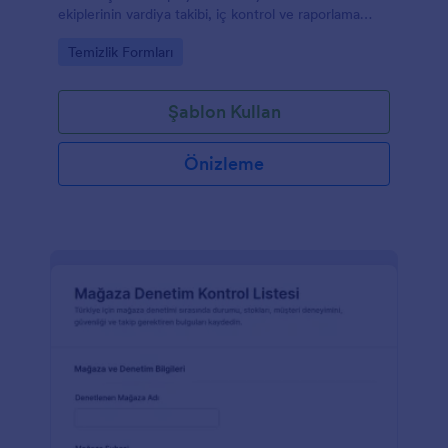
ekiplerinin vardiya takibi, iç kontrol ve raporlama
süreçlerini kolaylaştırmasına yardımcı olur.
Go to Category:
Temizlik Formları
Şablon Kullan
Önizleme