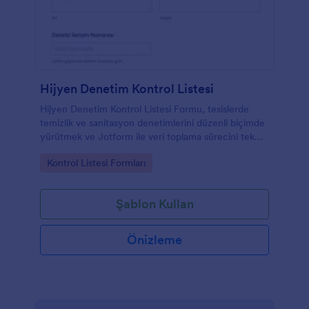
Hijyen Denetim Kontrol Listesi
Hijyen Denetim Kontrol Listesi Formu, tesislerde
temizlik ve sanitasyon denetimlerini düzenli biçimde
yürütmek ve Jotform ile veri toplama sürecini tek
yerde yönetmek isteyen işletmelere yardımcı olur.
Go to Category:
Kontrol Listesi Formları
Şablon Kullan
Önizleme