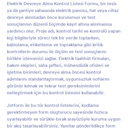
sürükle-ve-bırak özelliğiyle temizlenecek alan ve
Elektrik Devreye Alma Kontrol Listesi Formu, bir tesis
Önizleme
eşyaları güncelleyin, logonuzu ekleyin ve daha
ya da şantiye sahasında elektrik panosu, hat veya cihaz
kişiselleştirilmiş bir dokunuş sağlamak için renkleri
devreye alınmadan önce kurulumun ve test
değiştirin! Ardından form gönderimlerinizi bir
sonuçlarının düzenli biçimde kayıt altına alınmasına
çizelgede, takvimde ya da kartta görüntüleyebilir, ya
yardımcı olur. Proje adı, kontrol tarihi ve kontrolü yapan
da Jotform' un 100'den fazla ücretsiz
integrasyonunu kullanarak tamamlanmış kontrol
kişi bilgileriyle süreci tek bir yerde toplarken;
listelerinizi Google Drive ve Slack gibi diğer
kablolama, etiketleme ve topraklama gibi kritik
hesaplarınıza senkronize edebilirsiniz. Kontrol
kontrollerin durumu ile ölçüm ve test sonuçlarını
listelerini kalem ve kağıtla doldurmayı bırakın, online
birlikte izlemenizi sağlar. Elektrik taahhüt firmaları,
Ofis Günlük Temizlik Kontrol Listesi şablonumuzu
bakım ekipleri, saha şefleri, mühendislik ofisleri ve
kullanın ve zamandan tasarruf edin!
işletme birimleri; devreye alma öncesi kontrol
adımlarını standartlaştırmak, uygunsuzluk notlarını
görünür kılmak ve tekrar test gereksinimlerini
netleştirmek için bu kontrol listesini kullanabilir.
Jotform ile bu tür kontrol listelerini, kodlama
gerektirmeyen form oluşturucu sayesinde hızlıca
uyarlayabilir ve sürükle-bırak arayüzüyle kuruma uygun
bir akış tasarlayabilirsiniz. Yanıtlar gönderildikçe form