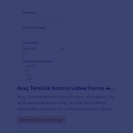
projeleri yönetme şekline uygun bir düzen bile
seçebilirsiniz. Entegrasyonlarımızla toplanan yanıtları
seçtiğiniz depolama hizmetine bile gönderebilirsiniz
– Jotform, bunları otomatik olarak PDF'lere
dönüştürecektir. Ücretsiz bir mobil uygulama olan
Jotform Mobile Formlar’ı indirirseniz, yanıtları
doğrudan müşterilerinizin cihazlarından
toplayabilirsiniz – dilediğiniz yerden mükemmel ev
yenileme kontrol listesini oluşturun!
Araç Temizlik Kontrol Listesi Formu 🚗🧼✨
Araç Temizlik Kontrol Listesi Formu, oto yıkama, filo
ve kiralama ekiplerinin araç temizlik kontrollerini
standardize etmesine ve Jotform üzerinden düzenli
veri toplama yapmasına yardımcı olur.
Go to Category:
Kontrol Listesi Formları