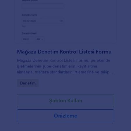
Mağaza Denetim Kontrol Listesi Formu
Mağaza Denetim Kontrol Listesi Formu, perakende
işletmelerinin şube denetimlerini kayıt altına
almasına, mağaza standartlarını izlemesine ve takip
aksiyonlarını tek noktada yönetmesine yardımcı olur.
Go to Category:
Denetim
Şablon Kullan
Önizleme