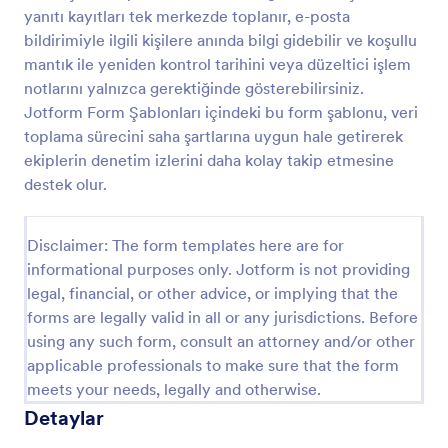
yanıtı kayıtları tek merkezde toplanır, e-posta
Yangın Güvenlik Denetimi Kontrol Listesi
bildirimiyle ilgili kişilere anında bilgi gidebilir ve koşullu
Yangın güvenlik denetimi kontrol listesi, yangın
mantık ile yeniden kontrol tarihini veya düzeltici işlem
güvenliği müfettişleri tarafından bilgileri kaydetmek
notlarını yalnızca gerektiğinde gösterebilirsiniz.
ve bir yerdeki yangın güvenliği durumunu rapor
Jotform Form Şablonları içindeki bu form şablonu, veri
etmek için kullanılan belgedir. Bir yangın güvenlik
toplama sürecini saha şartlarına uygun hale getirerek
Go to Category:
Kontrol Listesi Formları
denetimi kontrol listesi, kullanımına bağlı olarak
ekiplerin denetim izlerini daha kolay takip etmesine
birçok farklı özelliğe sahiptir. Bu bir yangın tatbikatı
veya yangın denetimi süreci olabilir. Aynı zamanda
destek olur.
Şablon Kullan
yangın güvenliği yasalarına uyulup uyulmadığını
göstermek için de kullanılabilir. Amacı ne olursa
olsun, tüm önlemlerin alındığından emin olmak için
Disclaimer: The form templates here are for
Önizleme
bir yangın güvenlik denetimi kontrol listesi yararlı ve
informational purposes only. Jotform is not providing
gereklidir. İhtiyaçlarınıza uygun bir belge oluşturmak
legal, financial, or other advice, or implying that the
için bu ücretsiz Yangın Güvenlik Denetimi Kontrol
forms are legally valid in all or any jurisdictions. Before
Listesi şablonunu kullanın!Logonuzu ekleyin,
using any such form, consult an attorney and/or other
istediğiniz alanları özelleştirin, kontrol listelerini
oluşturun ve kullanımı kolay arayüzü sayesinde çok
applicable professionals to make sure that the form
daha fazlasını yapın. Bu form, elinizin altındaki
meets your needs, legally and otherwise.
herhangi bir mobil cihazla doldurulabilir. Her
Detaylar
gönderim Jotform gelen kutunuzu otomatik olarak
doldurur ve bilgileri depolamak için diğer