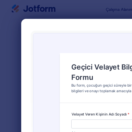
Diyalog başlangıcı
Çalışma Alanı
Form Şablo
Onay
SIRALA
Popüler
607 Şablon
FORM DÜZENİ
Klasik
TÜRLER
Sipariş Formları
689
Kayıt Formları
570