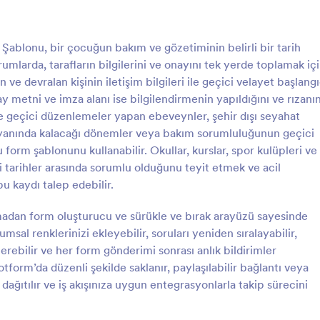
: Dövme Onay Formu
: A
Önizleme
Önizleme
ablonu, bir çocuğun bakım ve gözetiminin belirli bir tarih
rumlarda, tarafların bilgilerini ve onayını tek yerde toplamak iç
 ve devralan kişinin iletişim bilgileri ile geçici velayet başlang
nay metni ve imza alanı ise bilgilendirmenin yapıldığını ve rızanı
nde geçici düzenlemeler yapan ebeveynler, şehir dışı seyahat
nay Formu
Açık Rıza Formu
a yanında kalacağı dönemler veya bakım sorumluluğunun geçici
Dövme Onay Form Şablonunu
Consent Form
u form şablonunu kullanabilir. Okullar, kurslar, spor kulüpleri ve
üşterilerinizden onay alma
 tarihler arasında sorumlu olduğunu teyit etmek ve acil
nlikle kolaylaştıracaktır. Kodlama
u kaydı talep edebilir.
gory:
Go to Category:
arı
Onay Formları
madan form oluşturucu ve sürükle ve bırak arayüzü sayesinde
msal renklerinizi ekleyebilir, soruları yeniden sıralayabilir,
Şablon Kullan
Şablon Kullan
terebilir ve her form gönderimi sonrası anlık bildirimler
Jotform’da düzenli şekilde saklanır, paylaşılabilir bağlantı veya
ğıtılır ve iş akışınıza uygun entegrasyonlarla takip sürecini