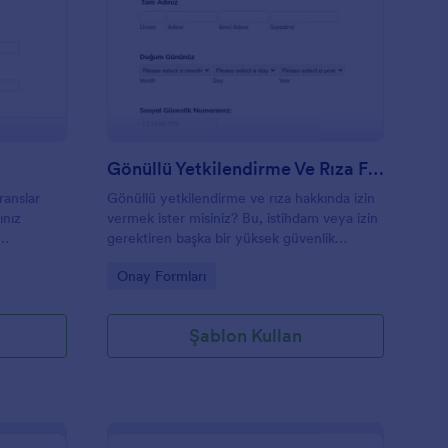
eferans Paylaşım Formu
: Gönüllü Yetkilendir
Önizleme
Gönüllü Yetkilendirme Ve Rıza Formu
ranslar
Gönüllü yetkilendirme ve rıza hakkında izin
ınız
vermek ister misiniz? Bu, istihdam veya izin
gerektiren başka bir yüksek güvenlik
düzeyindeki görev gibi bir arka plan
Go to Category:
Onay Formları
kontrolüne izin vermek için kullanılabilecek
gönüllü bir onay formudur. Gönüllü arka
plan kontrolü yetkilendirme formunda kişisel
Şablon Kullan
bilgiler, önceki adresleriniz ve bilgilerin
kullanımı için izin verilir.