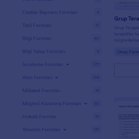
Cadılar Bayramı Formları
6
Tatil Formları
17
Grup Terapis
terapistler t
Bilgi Formları
40
müşterilerine
hakkında bilg
Bilgi Talep Formları
6
Go to Cate
Onay Forml
onay toplama
terapistler, ol
İnceleme Formları
371
hizmetlerini 
Bilgilendirme
Alım Formları
korunmasına 
156
müşterinin s
fazla bilgi sa
Mülakat Formları
14
müşterinin gr
aktiviteleri
Müşteri Kazanma Formları
65
vermesini sağ
formuna sahi
Hukuki Formlar
91
kendisinden 
bilgilendiril
Yönetim Formları
131
Bilgilendirm