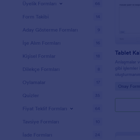
müşterilerini
Üyelik Formları
66
kullanabilece
Formdaki her
Form Takibi
14
tamamen düzen
formun bağla
Aday Gösterme Formları
9
yayınlayın v
tabletlere yü
İşe Alım Formları
16
gönderimlerin
CSV dosyasın
Tablet Ka
Kişisel Formlar
18
saklayabilirs
Anlaşmalar ve
özelliklerin
gibi işlemler
Dilekçe Formları
aracılığıyla t
8
oluşturmanın
formu şartlar 
Oylamalar
17
Go to Cate
Onay Forml
Müşterilerini
böylece şart 
Quizler
35
Fiyat Teklif Formları
64
Tavsiye Formları
10
İade Formları
24