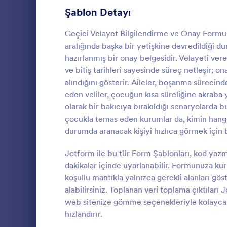
Şablon Detayı
Onay Formlarını Paylaşma
14
Seyahat İzin Formları
Geçici Velayet Bilgilendirme ve Onay Formu Ş
11
aralığında başka bir yetişkine devredildiği du
Recording Consent Forms
7
hazırlanmış bir onay belgesidir. Velayeti veren
ve bitiş tarihleri sayesinde süreç netleşir; o
Tele sağlık Formları
7
alındığını gösterir. Aileler, boşanma süreci
Dövme O
eden veliler, çocuğun kısa süreliğine akrab
Makyaj Formları
4
Bu harika 
olarak bir bakıcıya bırakıldığı senaryolarda b
kullanmak, m
Yaz Kampı Onam Formları
çocukla temas eden kurumlar da, kimin hangi
4
sürecini kesi
durumda aranacak kişiyi hızlıca görmek için b
gerektirmez.
Hastane Taburcu Formu
3
Go to Cate
Salon Forml
Jotform ile bu tür Form Şablonları, kod yaz
Finansman Onay Formları
2
dakikalar içinde uyarlanabilir. Formunuza kuru
koşullu mantıkla yalnızca gerekli alanları gös
LCV Formları
36
alabilirsiniz. Toplanan veri toplama çıktıları 
web sitenize gömme seçenekleriyle kolayca da
Randevu Formları
97
hızlandırır.
İletişim Formları
183