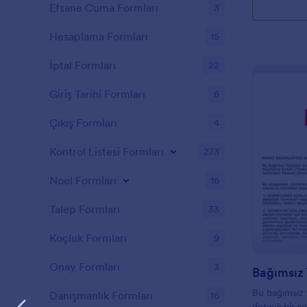
Efsane Cuma Formları
3
Hesaplama Formları
15
İptal Formları
22
Giriş Tarihi Formları
6
Çıkış Formları
4
Kontrol Listesi Formları
273
Noel Formları
16
Talep Formları
33
Koçluk Formları
9
Onay Formları
3
Bu bağımsız 
Danışmanlık Formları
16
detaylı bir ş