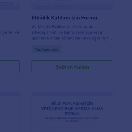
Etkinlik Katılımı İzin Formu
e
Bu Etkinlik Katılımı İzin Formu, sınıf
ri içeren ve
arkadaşları vb. ile kamp yapmaya veya
.
gezmeye giden öğrenciler veya kişiler için
bir izin veya onay formudur.
Go to Category:
Yaz Kampları
Şablon Kullan