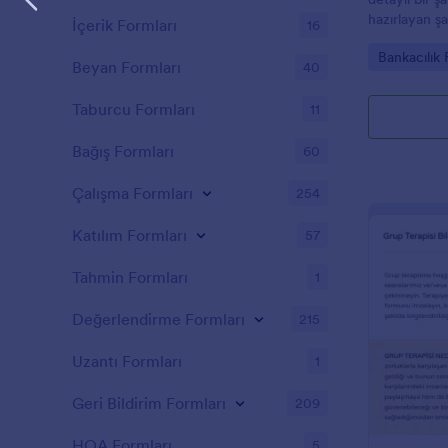
hazırlayan şah
İçerik Formları
16
gerekli iletiş
Go to Cate
Bankacılık 
kapsar.
Beyan Formları
40
Taburcu Formları
11
Bağış Formları
60
Çalışma Formları
254
Katılım Formları
57
Tahmin Formları
1
Değerlendirme Formları
215
Uzantı Formları
1
Geri Bildirim Formları
209
HOA Formları
5