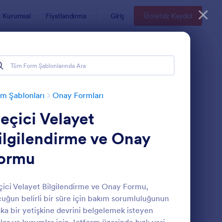
Kurumsal
Fiyatlandırma
Giriş
Ücretsiz Kaydol
m Şablonları
Onay Formları
eçici Velayet
ilgilendirme ve Onay
ormu
otoğraf Çekim Sözleşmesi
: Bilgilendirilmiş Gö
Önizleme
ici Velayet Bilgilendirme ve Onay Formu,
uğun belirli bir süre için bakım sorumluluğunun
ka bir yetişkine devrini belgelemek isteyen