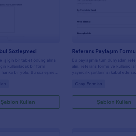
ze grup terapisi seanslarınız için
ğiniz iyi bir örnek şablondur.
: Tablet Kabul Sözleşmesi
: R
Önizleme
Önizleme
 öğe ihtiyaçlarınıza göre
lenebilir. İşiniz bittiğinde,
ntısını kopyalayın, ardından
eya mobil cihazlara veya
kleyin. Bilgilendirilmiş onam
izi toplayabilir ve bunları bir
da veya elektronik tablonuzda
bul Sözleşmesi
Referans Paylaşım Formu
iniz. Belgelerinizi, hesap
 iş için bir tablet ödünç alma
Bu paylaşımla tüm dünyadan refe
izde de bulunan PDF düzenleyici
 için kullanılacak bir form
alın, referans formu ve kullanıcılar
asarlayabilirsiniz.
 harika bir yolu. Bu sözleşme
yayıncılık şartlarınızı kabul ederse
ve koşullar, isim ve tarih içerir.
yayınlayın.
gory:
Go to Category:
arı
Onay Formları
z bu sözleşmeyi imzalayabilir,
ve koşullarınızı kabul ederler.
Şablon Kullan
Şablon Kullan