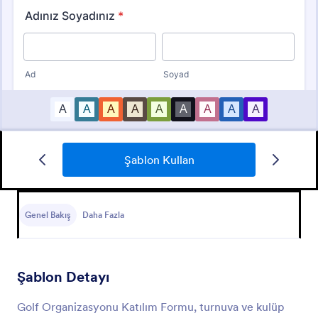
Şablon Kullan
Etkinlik Katılım Formu
Etkinliklerde katılımcıların kaydını tutmak için
kullanılabilecek bir form.
Genel Bakış
Daha Fazla
Go to Category:
Eğlence Formları
Şablon Detayı
Şablon Kullan
Golf Organizasyonu Katılım Formu, turnuva ve kulüp