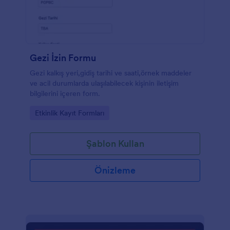
Gezi İzin Formu
Gezi kalkış yeri,gidiş tarihi ve saati,örnek maddeler
ve acil durumlarda ulaşılabilecek kişinin iletişim
bilgilerini içeren form.
Go to Category:
Etkinlik Kayıt Formları
Şablon Kullan
Önizleme