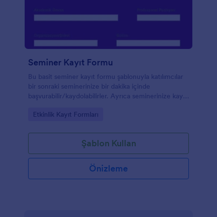
Seminer Kayıt Formu
Bu basit seminer kayıt formu şablonuyla katılımcılar
bir sonraki seminerinize bir dakika içinde
başvurabilir/kaydolabilirler. Ayrıca seminerinize kayıt
olmaları için katılımcılardan ad, telefon numarası,
Go to Category:
Etkinlik Kayıt Formları
adres ve akademik bilgiler/organizasyon bilgileri gibi
verileri de toplayabilirsiniz. Semineriniz için bir kayıt
formu arıyorsanız bu form şablonu tam size göre.
Şablon Kullan
Önizleme