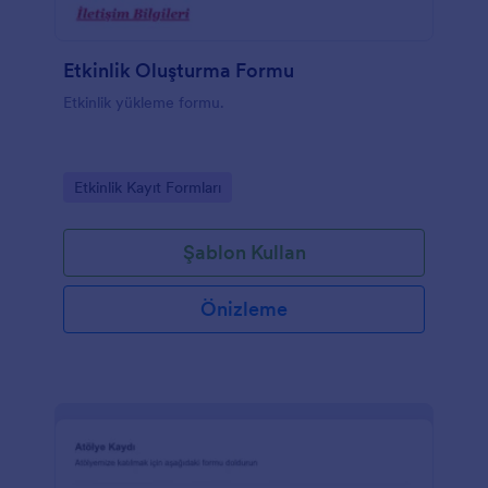
Etkinlik Oluşturma Formu
Etkinlik yükleme formu.
Go to Category:
Etkinlik Kayıt Formları
Şablon Kullan
Önizleme