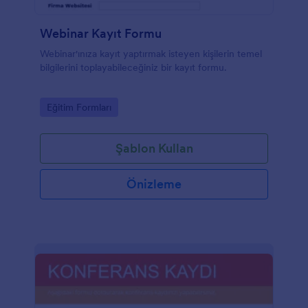
Webinar Kayıt Formu
Webinar'ınıza kayıt yaptırmak isteyen kişilerin temel
bilgilerini toplayabileceğiniz bir kayıt formu.
Go to Category:
Eğitim Formları
Şablon Kullan
Önizleme