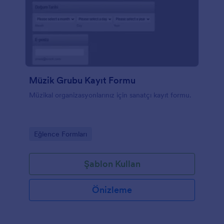
Müzik Grubu Kayıt Formu
Müzikal organizasyonlarınız için sanatçı kayıt formu.
Go to Category:
Eğlence Formları
Şablon Kullan
Önizleme