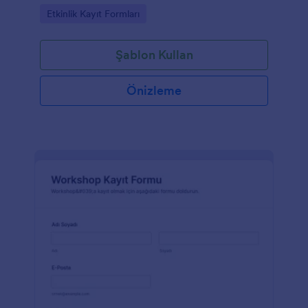
Go to Category:
Etkinlik Kayıt Formları
Şablon Kullan
Önizleme