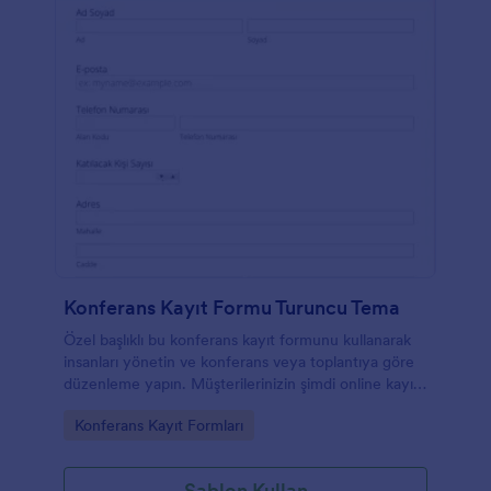
Konferans Kayıt Formu Turuncu Tema
Özel başlıklı bu konferans kayıt formunu kullanarak
insanları yönetin ve konferans veya toplantıya göre
düzenleme yapın. Müşterilerinizin şimdi online kayıt
olmasına izin verin!
Go to Category:
Konferans Kayıt Formları
Şablon Kullan