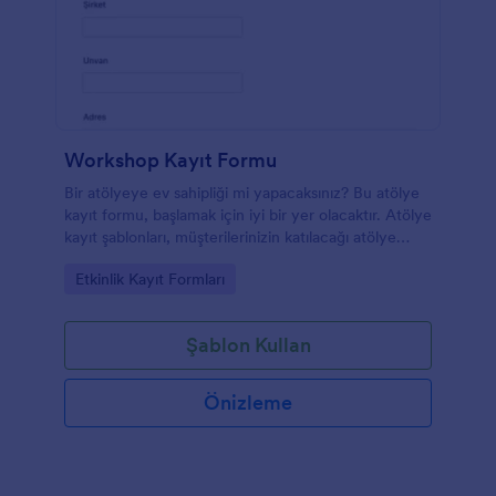
Workshop Kayıt Formu
Bir atölyeye ev sahipliği mi yapacaksınız? Bu atölye
kayıt formu, başlamak için iyi bir yer olacaktır. Atölye
kayıt şablonları, müşterilerinizin katılacağı atölye
türüne bağlı olarak çoğunlukla farklıdır. Ancak bu
Go to Category:
Etkinlik Kayıt Formları
çalıştay kayıt formu, katılımcının bilgileri, iletişim
bilgileri, katılımcı sayısı ve atölyeden nasıl haberdar
olduklarına dair kısa bir soru gibi etkinlik
Şablon Kullan
organizatörünün ihtiyaç duyacağı temel bilgileri
içerir. Bu şablon, etkinlik için bir giriş ücreti talep
etmeniz durumunda bir ödeme alanı da içerir.
Önizleme