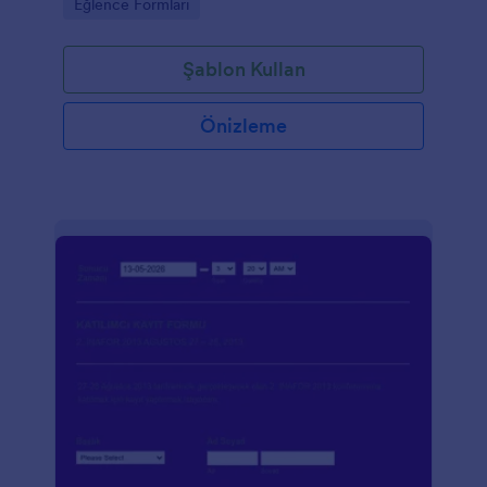
Go to Category:
Eğlence Formları
Şablon Kullan
Önizleme