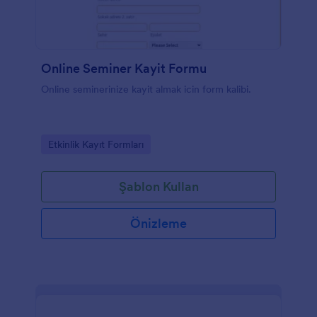
Online Seminer Kayit Formu
Online seminerinize kayit almak icin form kalibi.
Go to Category:
Etkinlik Kayıt Formları
Şablon Kullan
Önizleme