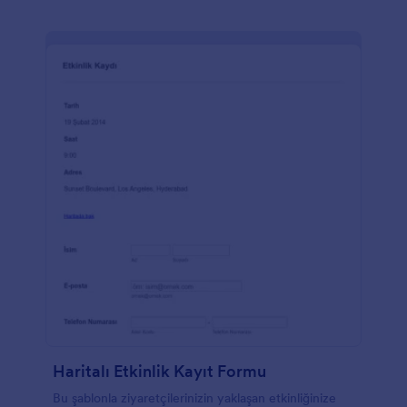
ayarladığınızda daha davetiyelerinizi göndermeden
bile kaç kişinin kaydolduğunu öğrenebilir ve
Jotform'un 100'den fazla entegrasyonu sayesinde
rezervasyonları depolama platformunuz, ödeme
işlemciniz ve CRM'inizle senkronize edebilirsiniz.
Etkinliğiniz için ödemeleri işleme koyma zamanı
geldiğinde, aralarından seçim yapabileceğiniz birçok
seçeneğiniz olacak. Hızlı ve güvenli ödemeler için
PayPal veya Stripe ile entegre edin ve ücretsiz mobil
uygulamamızla bilgisayarınızın başında olmadığınızda
bile yanıtları toplayın!
Haritalı Etkinlik Kayıt Formu
Bu şablonla ziyaretçilerinizin yaklaşan etkinliğinize