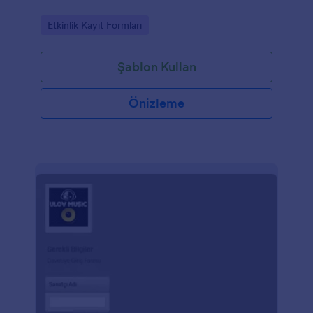
Go to Category:
Etkinlik Kayıt Formları
Şablon Kullan
Önizleme