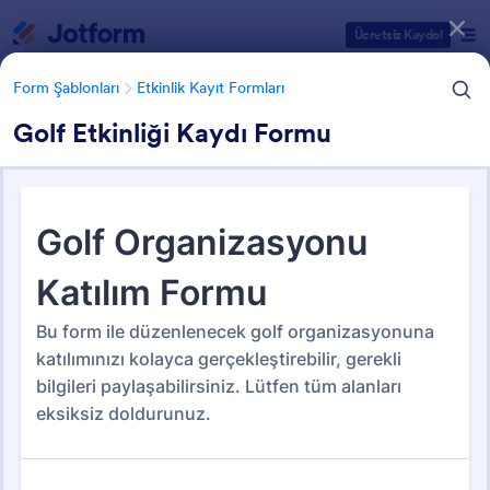
Diyalog başlangıcı
Ücretsiz Kaydol
Form Şablonları
Etkinlik Kayıt Formları
Golf Etkinliği Kaydı Formu
Form Şablonu Kategorileri
Form Şablonları
Etkinlik Kayıt Formları
Etkinlik Kayıt Formları
145 Şablon