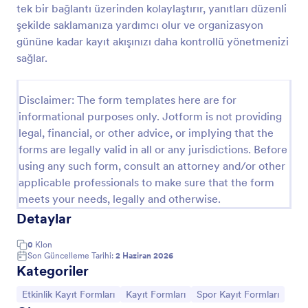
tek bir bağlantı üzerinden kolaylaştırır, yanıtları düzenli
Seyahat Planı Formu
şekilde saklamanıza yardımcı olur ve organizasyon
gününe kadar kayıt akışınızı daha kontrollü yönetmenizi
Bu çevrimiçi seyahat planı formuyla müşterinizin
seyahat planı bilgilerini alın ve seyahatinizi hızlıca
sağlar.
planlayın. Bu resmi tur planı formatı, müşterilerinizin
hayalinizdeki seyahatleri veya tatillerini ofisinizde ve
Go to Category:
Etkinlik Kayıt Formları
seyahat planlama konusundaki uzmanlığınızla
Disclaimer: The form templates here are for
kazanmalarına yardımcı olacaktır. Bunu müşterinizin
informational purposes only. Jotform is not providing
seyahatini hızlı bir şekilde düzenlemek için kalkış ve
legal, financial, or other advice, or implying that the
Şablon Kullan
varış tarihi, havayolu ve uçuş numarası gibi uçuş
forms are legally valid in all or any jurisdictions. Before
bilgilerini sorarak resmi seyahat planı biçiminiz olarak
using any such form, consult an attorney and/or other
kullanın. Bu tur planı formatı, müşterinizin seyahat
Önizleme
acentesi ile temasa geçmesini de sağlayacaktır.
applicable professionals to make sure that the form
meets your needs, legally and otherwise.
Detaylar
0
Klon
Son Güncelleme Tarihi:
2 Haziran 2026
Kategoriler
Kategoriye git:
Kategoriye git:
Kategoriye git:
Etkinlik Kayıt Formları
Kayıt Formları
Spor Kayıt Formları