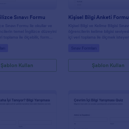
ilizce Sınavı Formu
Kişisel Bilgi Anketi Formu
ce Sınavı Formu ile okullar ve
Kişisel Bilgi ve Kelime Bilgisi Sına
ncilerin temel İngilizce düzeyini
öğrencilerin kelime bilgisi seviyes
ri toplama ile ölçebilir, form
içi veri toplama ile ölçmek isteye
ni Jotform üzerinden tek yerde
öğretmenler ve kurslar için hızlıc
gory:
Go to Category:
arı
Sınav Formları
özelleştirilebilen bir form şablonu
Şablon Kullan
Şablon Kullan