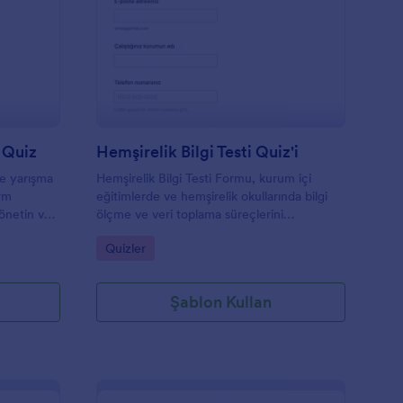
vrim İçi Bilgi Yarışması Quiz
: Hemşirelik Bilgi Testi
Önizleme
ı Quiz
Hemşirelik Bilgi Testi Quiz'i
le yarışma
Hemşirelik Bilgi Testi Formu, kurum içi
orm
eğitimlerde ve hemşirelik okullarında bilgi
önetin ve
ölçme ve veri toplama süreçlerini
i biçimde
hızlandırmak isteyen ekipler için pratik bir
Go to Category:
Quizler
quiz şablonu sunar.
Şablon Kullan