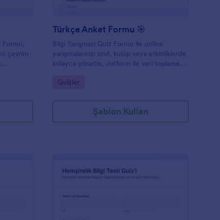
Türkçe Anket Formu 🎯
vı Formu,
Bilgi Yarışması Quiz Formu ile online
ini çevrim
yarışmalarınızı sınıf, kulüp veya etkinliklerde
n
kolayca yönetin, Jotform ile veri toplama
a
yapın ve form yanıtlarını tek yerde takip
Go to Category:
Quizler
dur.
edin.
Şablon Kullan