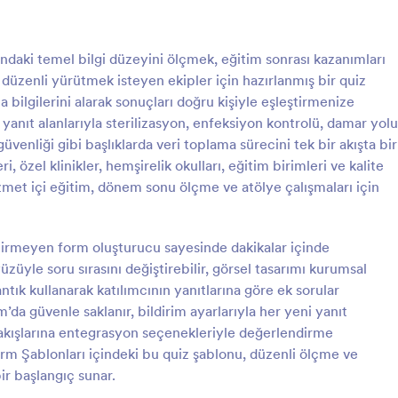
: Korona Test Randevu Formu
: Ge
Önizleme
Önizleme
ındaki temel bilgi düzeyini ölçmek, eğitim sonrası kazanımları
üzenli yürütmek isteyen ekipler için hazırlanmış bir quiz
 bilgilerini alarak sonuçları doğru kişiyle eşleştirmenize
 yanıt alanlarıyla sterilizasyon, enfeksiyon kontrolü, damar yolu
venliği gibi başlıklarda veri toplama sürecini tek bir akışta bir
est Randevu Formu
Genel Kültür Soruları
ri, özel klinikler, hemşirelik okulları, eğitim birimleri ve kalite
 randevu formu sayesinde
Genel Kültür Soruları , bir katılımc
met içi eğitim, dönem sonu ölçme ve atölye çalışmaları için
ine veya bazı tıbbi testlere
bilgisini test etmek için kullanılan
ın randevu almasını mümkün
seçmeli bir ankettir. Bu form gönd
kişisel ve iletişim bilgilerini toplay
irmeyen form oluşturucu sayesinde dakikalar içinde
gory:
Go to Category:
ları
Quizler
derecelendirme ve geri bildirim 
züyle soru sırasını değiştirebilir, görsel tasarımı kurumsal
birkaç sorudan oluşur. İster bir oku
tık kullanarak katılımcının yanıtlarına göre ek sorular
heyecan verici bir test oluşturma
Şablon Kullan
Şablon Kullan
ihtiyacınız olsun, ister sadece kend
m’da güvenle saklanır, bildirim ayarlarıyla her yeni yanıt
test etmek isteyin, bu ücretsiz G
ş akışlarına entegrasyon seçenekleriyle değerlendirme
Sorularını kullanarak testinizi onli
orm Şablonları içindeki bu quiz şablonu, düzenli ölçme ve
oluşturun! Kendi sorularınızı oluş
ir başlangıç sunar.
formu özelleştirin, ardından site