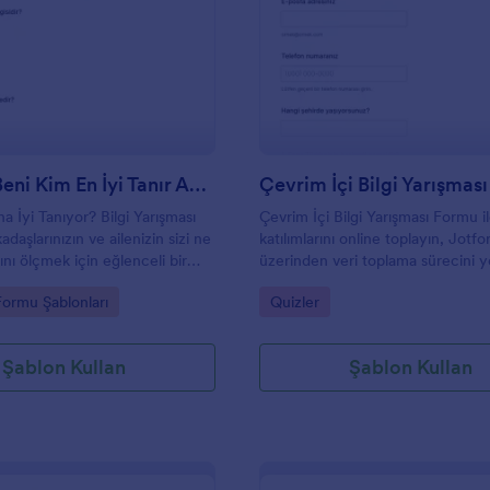
: En Yakın Beni Kim En İyi Tanır Anketi 🎉🎈
: Çe
Önizleme
Önizleme
En Yakın Beni Kim En İyi Tanır Anketi 🎉🎈
Çevrim İçi Bilgi Yarışmas
a İyi Tanıyor? Bilgi Yarışması
Çevrim İçi Bilgi Yarışması Formu i
adaşlarınızın ve ailenizin sizi ne
katılımlarını online toplayın, Jotf
ını ölçmek için eğlenceli bir
üzerinden veri toplama sürecini y
layın, Jotform ile yanıtları tek
form yanıtlarını tek yerde düzenl
gory:
Go to Category:
Formu Şablonları
Quizler
p kolayca karşılaştırın.
takip edin.
Şablon Kullan
Şablon Kullan