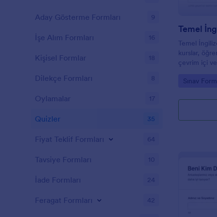
Aday Gösterme Formları
9
Temel İng
İşe Alım Formları
16
Temel İngiliz
kurslar, öğre
Kişisel Formlar
18
çevrim içi ve
gönderimleri
Dilekçe Formları
8
Go to Cate
Sınav Forml
toplayabilir.
Oylamalar
17
Quizler
35
Fiyat Teklif Formları
64
Tavsiye Formları
10
İade Formları
24
Feragat Formları
42