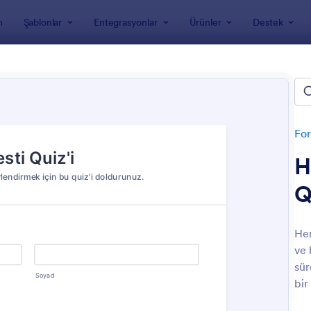
m
Şablonlar
Entegrasyonlar
Ürünler
Destek
nları
Quizler
Şablonları
For
H
Q
Hem
ve 
: Çoktan Seçmeli Test Formu
: IQ
Önizleme
Önizleme
sür
bir