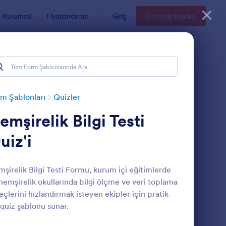
Kurumsal
Fiyatlandırma
Giriş
Ücretsiz Kaydol
m Şablonları
Quizler
emşirelik Bilgi Testi
uiz'i
şirelik Bilgi Testi Formu, kurum içi eğitimlerde
hemşirelik okullarında bilgi ölçme ve veri toplama
 Testi
: Tarihimizi Biliyormu
Önizleme
eçlerini hızlandırmak isteyen ekipler için pratik
 quiz şablonu sunar.