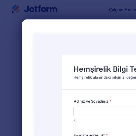
Diyalog başlangıcı
Çalışma Alanı
Form Şablo
Quiz 
SIRALA
Popüler
35 Şablon
FORM DÜZENİ
Klasik
TÜRLER
Sipariş Formları
689
Kayıt Formları
570