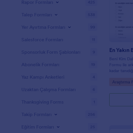
Rapor Formları
425
Talep Formları
538
Yer Ayırtma Formları
99
Salesforce Formları
11
Sponsorluk Form Şablonları
9
Beni Kim Dah
Abonelik Formları
19
Formu ile ark
kadar tanıdığ
yarışma hazır
Yaz Kampı Anketleri
4
Go to Cate
Araştırma 
yerde toplayı
Uzaktan Çalışma Formları
6
Thanksgiving Forms
1
Takip Formları
256
Eğitim Formları
25