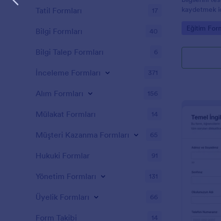
kaydetmek iç
Tatil Formları
17
şablonudur
Go to Cate
Eğitim Form
Bilgi Formları
40
Bilgi Talep Formları
6
İnceleme Formları
371
Alım Formları
156
Mülakat Formları
14
Müşteri Kazanma Formları
65
Hukuki Formlar
91
Yönetim Formları
131
Üyelik Formları
66
Form Takibi
14