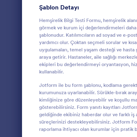
Üye Kayıt Formları
Şablon Detayı
53
Oy Formları
22
Hemşirelik Bilgi Testi Formu, hemşirelik alan
görmek ve kurum içi değerlendirmeleri daha d
Özet Formları
17
şablonudur. Katılımcıların ad soyad ve e-posta
yardımcı olur. Çoktan seçmeli sorular ve kısa
Onay Formları
89
uygulamaları, temel yaşam desteği ve hasta gü
Korona T
araya getirir. Hastaneler, aile sağlığı merkezle
Değerlendirme Formları
104
Korona test
ekipleri bu değerlendirmeyi oryantasyon, hiz
Covid-19 test
Katılım Formları
12
kullanabilir.
kullanıcılar
kılıyoruz.
Denetim
78
Jotform ile bu form şablonu, kodlama gerekt
Go to Cate
Sağlık Form
kurumunuza uyarlanabilir. Sürükle-bırak arayü
Yetkilendirme Formları
67
kimliğinize göre düzenleyebilir ve koşullu man
gösterebilirsiniz. Form yanıtı kayıtları Jotfor
Ödül Formları
17
geldiğinde ekibiniz haberdar olur ve farklı i
süreçlerinizi destekleyebilirsiniz. Jotform F
Efsane Cuma Formları
3
raporlama ihtiyacı olan kurumlar için pratik b
Hesaplama Formları
15