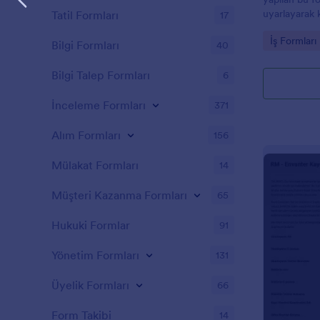
uyarlayarak k
Tatil Formları
17
süreçlerinin t
Go to Cate
İş Formları
Bilgi Formları
40
Bilgi Talep Formları
6
İnceleme Formları
371
Alım Formları
156
Mülakat Formları
14
Müşteri Kazanma Formları
65
Hukuki Formlar
91
Yönetim Formları
131
Üyelik Formları
66
Form Takibi
14