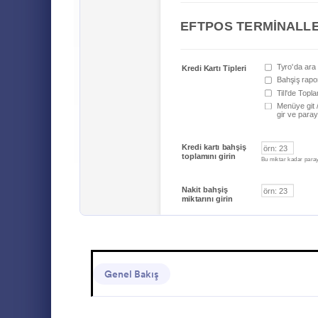
Etkinlik Kayıt Formları
145
Ödeme Formları
104
Malzeme 
Başvuru Formları
696
Bu malzeme 
malzemenin a
Dosya Yükleme Formları
206
alınan miktar
kolayca ürün 
Rezervasyon Formları
183
Go to Cate
İş Formları
Araştırma Formu Şablonları
932
Onay Formları
607
LCV Formları
36
Randevu Formları
97
İletişim Formları
183
Genel Bakış
Anket Şablonları
249