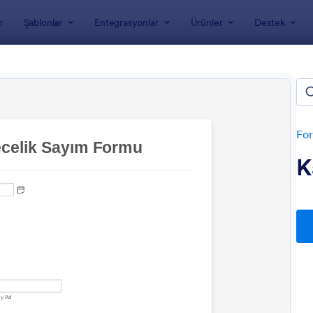
m
Şablonlar
Entegrasyonlar
Ürünler
Destek
nları
 Şablonları
For
K
: Malzeme Takip Formu
: G
Önizleme
Önizleme