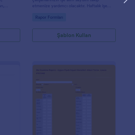
rı,
etmenize yardımcı olacaktır. Haftalık işe
rapor
alım sayısını, işe alım aramalarının sayısını ve
Go to Category:
Rapor Formları
arını
görüşülen kişi sayısını öğrenmek için bu işe
ma
alım raporu şablonunu kullanın. Bir işe alım
ablonda,
ajansına sahipseniz, bu işe alım raporlama
Şablon Kullan
eceği ve
şablonu raporlama sürecini
kolaylaştıracaktır. Bu şe Alım Faaliyet
ardır.
Raporu Formu şablonunu kopyalayın,
r ve
ihtiyaçlarınıza göre düzenleyin ve haftalık
u
bir rapor göndermesi için birini atayın.
rabilir,
rebilir, web
ız bir
anışan Geliştirme/İlerleme Notları
: Mali İnceleme Ve Ma
Önizleme