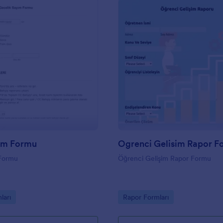
ihtiyaç olduğunu belirlemede; çal
tarafından icra edilen görevlerin y
çalışma alanı çevre koşullarına d
yapılmaktadır. Bu KKD Değerlen
şablonu değerlendirme yapacak i
yerde kullanabileceği bir online f
değerlendirme yapabilmek için bi
dokümanı yanınızda taşımaya ger
: Kasa Sayım Formu
: O
Önizleme
Önizleme
Tek gerekli olan bir akıllı telefon 
tabletle beraber internet bağlantı
istediğiniz bir tarayıcıda açarak 
başlayın. Bitirdiğinizde, sadece o
bir sonrakş değerlendirmenize geç
yazarak form doldurma zorllukları
endişelenmenize gerek yok. Sade
ım Formu
Ogrenci Gelisim Rapor F
verileri girin ve formdaki “Onayla
Formu
Öğrenci Gelişim Rapor Formu
düğmesine basarak değerlendirme
onaylayın. Sadece parmağınızın u
form yanıtlarınızı yönetin ve sınıfl
Jotform’un rapor araçları ile, kayıt
gory:
Go to Category:
ları
Rapor Formları
veya raporlarınız için istatistiksel a
oluşturun, form yanıtlarını tek t
gerek kalmadan gerekli sayıları a