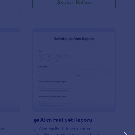
Şablon Kullan
isim, tarih ve elektronik imzalarla
layarak
tamamlanmış bur formu telefonunuzdan,
ını
tabletinizden ya da bilgisayarınızdan
 Formu’nu
doldurup temizlik raporu tutun. Hiç kodlama
gerektirmeden sürükle-ve-bırak özelliğiyle
temizlenecek alan ve eşyaları güncelleyin,
logonuzu ekleyin ve daha kişiselleştirilmiş bir
dokunuş sağlamak için renkleri değiştirin!
Ardından form gönderimlerinizi bir
çizelgede, takvimde ya da kartta
görüntüleyebilir, ya da Jotform' un 100'den
fazla ücretsiz integrasyonunu kullanarak
tamamlanmış kontrol listelerinizi Google
akım Raporu Formu
: İşe Alım Faaliyet Ra
Önizleme
Drive ve Slack gibi diğer hesaplarınıza
senkronize edebilirsiniz. Kontrol listelerini
kalem ve kağıtla doldurmayı bırakın, online
Ofis Günlük Temizlik Kontrol Listesi
şablonumuzu kullanın ve zamandan tasarruf
edin!
İşe Alım Faaliyet Raporu
nde,
İşe Alım Faaliyet Raporu Formu,
ı,
çalışanlarınızın işe alım sayısını takip