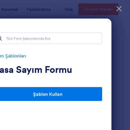
Kurumsal
Fiyatlandırma
Giriş
Ücretsiz Kaydol
m Şablonları
asa Sayım Formu
Şablon Kullan
unluk Saha Raporu
: Isci Gun Sonu Rapor
Önizleme