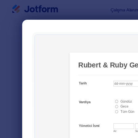
Diyalog başlangıcı
Çalışma Alanı
Form Şablo
Rapor
SIRALA
Popüler
425 Şablon
FORM DÜZENİ
Klasik
TÜRLER
Sipariş Formları
689
Kayıt Formları
570