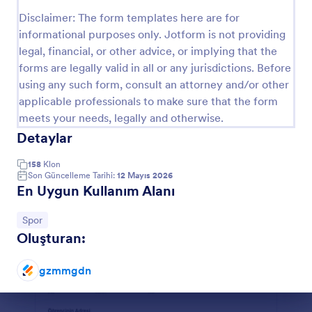
Önizleme
Disclaimer: The form templates here are for
informational purposes only. Jotform is not providing
legal, financial, or other advice, or implying that the
forms are legally valid in all or any jurisdictions. Before
using any such form, consult an attorney and/or other
applicable professionals to make sure that the form
meets your needs, legally and otherwise.
Detaylar
158
Klon
Son Güncelleme Tarihi:
12 Mayıs 2026
En Uygun Kullanım Alanı
Kategoriye git:
Spor
Oluşturan:
gzmmgdn
Diyalog sonu