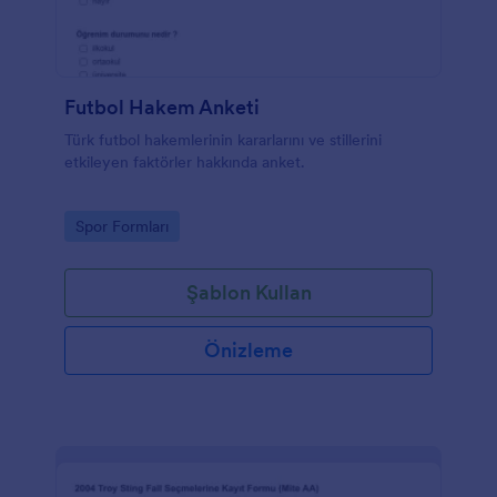
Futbol Hakem Anketi
Türk futbol hakemlerinin kararlarını ve stillerini
etkileyen faktörler hakkında anket.
Go to Category:
Spor Formları
Şablon Kullan
Önizleme