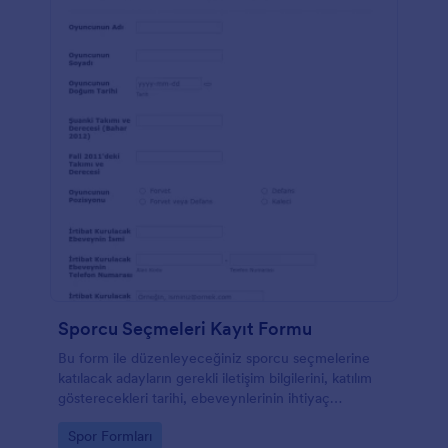
Sporcu Seçmeleri Kayıt Formu
Bu form ile düzenleyeceğiniz sporcu seçmelerine
katılacak adayların gerekli iletişim bilgilerini, katılım
gösterecekleri tarihi, ebeveynlerinin ihtiyaç
duyabileceğiniz bilgilerini alabiliriz. Adayların
Go to Category:
Spor Formları
geçmişte bulundukları takımları ve düzeylerinide