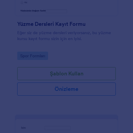
Yüzme Dersleri Kayıt Formu
Eğer siz de yüzme dersleri veriyorsanız, bu yüzme
kursu kayıt formu sizin için en iyisi.
Go to Category:
Spor Formları
Şablon Kullan
Önizleme