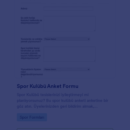
Spor Kulübü Anket Formu
Spor Kulübü tesislerinizi iyileştirmeyi mi
planlıyorsunuz? Bu spor kulübü anketi anketine bir
göz atın. Üyelerinizden geri bildirim almak,
sunduğunuz hizmetleri iyileştirmenin iyi bir yoludur.
Go to Category:
Spor Formları
Spor kulübü meraklıları için bazı örnek anket soruları
değişebilir, ancak bu spor geri bildirim formu
temelleri kapsar. Form, üyenizin tercih ettiği yiyecek