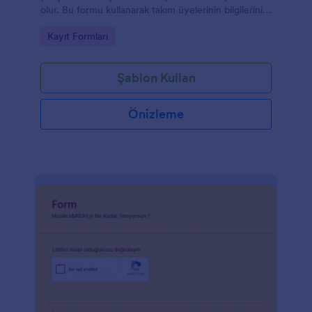
olur. Bu formu kullanarak takım üyelerinin bilgilerini
toplayabilir ve katılımları takip edebilirsiniz. Kodlama
Go to Category:
Kayıt Formları
gerektirmeden kolayca özelleştirebileceğiniz bu
şablona, yeni sorular ekleyebilir ve formu
detaylandırabilirsiniz.
Şablon Kullan
Önizleme