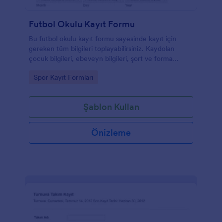
Futbol Okulu Kayıt Formu
Bu futbol okulu kayıt formu sayesinde kayıt için
gereken tüm bilgileri toplayabilirsiniz. Kaydolan
çocuk bilgileri, ebeveyn bilgileri, şort ve forma
bedenleri ile sağlık durumuna dair bilgiler bu formla
Go to Category:
Spor Kayıt Formları
toplanabilir. Yeni üye formu gönderdikten sonra,
ödemesini tamamlamak için güvenli bir PayPal
ödeme sayfasına yönlendirilir.
Şablon Kullan
Önizleme