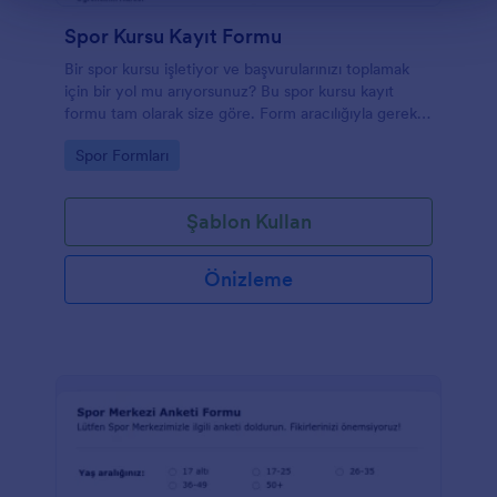
Spor Kursu Kayıt Formu
Bir spor kursu işletiyor ve başvurularınızı toplamak
için bir yol mu arıyorsunuz? Bu spor kursu kayıt
formu tam olarak size göre. Form aracılığıyla gerekli
bilgileri tek seferde alıp işlerinizi kolaylaştırabilirsiniz.
Go to Category:
Spor Formları
Şablon Kullan
Önizleme