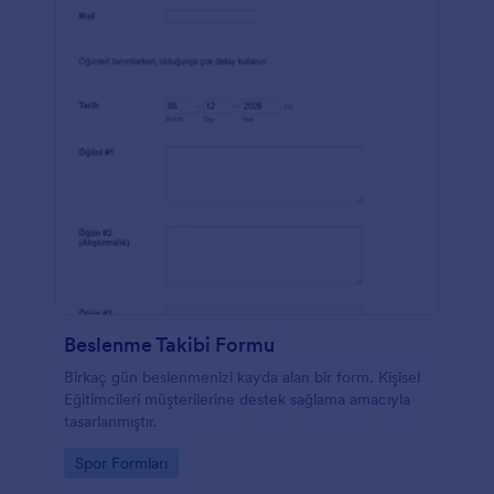
Beslenme Takibi Formu
Birkaç gün beslenmenizi kayda alan bir form. Kişisel
Eğitimcileri müşterilerine destek sağlama amacıyla
tasarlanmıştır.
Go to Category:
Spor Formları