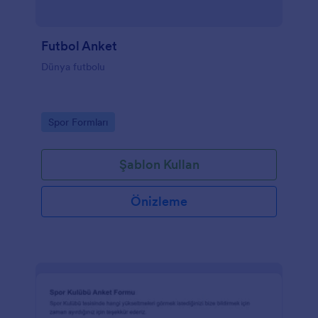
Futbol Anket
Dünya futbolu
Go to Category:
Spor Formları
Şablon Kullan
Önizleme