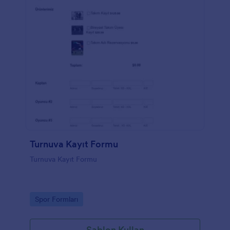
Turnuva Kayıt Formu
Turnuva Kayıt Formu
Go to Category:
Spor Formları
Şablon Kullan