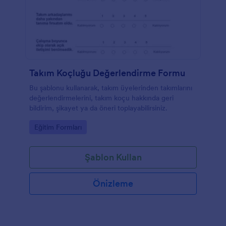
Takım Koçluğu Değerlendirme Formu
Bu şablonu kullanarak, takım üyelerinden takımlarını
değerlendirmelerini, takım koçu hakkında geri
bildirim, şikayet ya da öneri toplayabilirsiniz.
Go to Category:
Eğitim Formları
Şablon Kullan
Önizleme