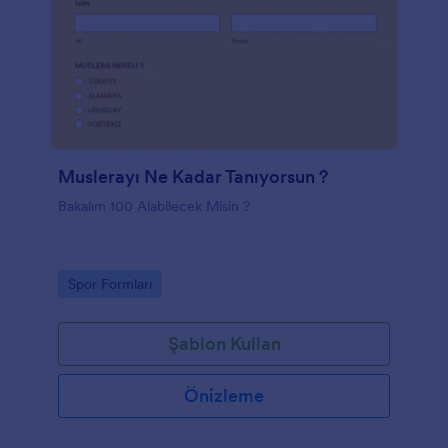
Muslerayı Ne Kadar Tanıyorsun ?
Bakalım 100 Alabilecek Misin ?
Go to Category:
Spor Formları
Şablon Kullan
Önizleme