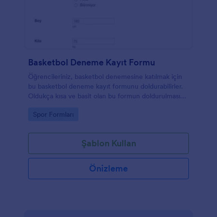
Basketbol Deneme Kayıt Formu
Öğrencileriniz, basketbol denemesine katılmak için
bu basketbol deneme kayıt formunu doldurabilirler.
Oldukça kısa ve basit olan bu formun doldurulması
çok vakit almaz. Bir basketbol koçu veya bir antrenör
Go to Category:
Spor Formları
iseniz, basketbol etkinliğiniz için bu basketbol
deneme formlarını deneyebilirsiniz.
Şablon Kullan
Önizleme