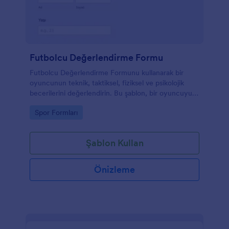
Futbolcu Değerlendirme Formu
Futbolcu Değerlendirme Formunu kullanarak bir
oyuncunun teknik, taktiksel, fiziksel ve psikolojik
becerilerini değerlendirin. Bu şablon, bir oyuncuyu
değerlendirirken ihtiyacınız olan tüm önemli alanları
Go to Category:
Spor Formları
içerir.
Şablon Kullan
Önizleme