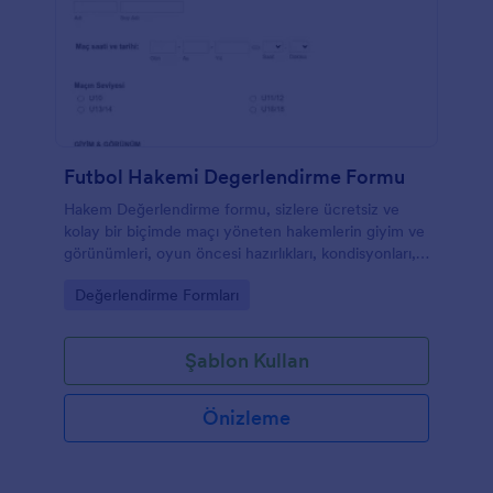
Futbol Hakemi Degerlendirme Formu
Hakem Değerlendirme formu, sizlere ücretsiz ve
kolay bir biçimde maçı yöneten hakemlerin giyim ve
görünümleri, oyun öncesi hazırlıkları, kondisyonları,
davranışları, cesaret, kişilik ve tutarlıkları, yetenekleri,
Go to Category:
Değerlendirme Formları
kararlılıkları ve oyun kontrolü hakkında onları
değerlendirmenize olanak sağlar. Ayrıca yorum
kısımları sayesinde, ek olarak eklemek istediğiniz
Şablon Kullan
görüşlerinizide belirtebilirsiniz.
Önizleme