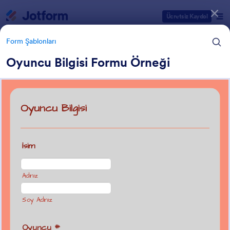
Diyalog başlangıcı
Ücretsiz Kaydol
Form Şablonları
Oyuncu Bilgisi Formu Örneği
Form Şablonu Kategorileri
Form Şablonları
Spor Formları
79 Şablon