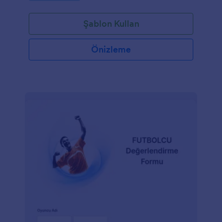
soran bu form size büyük kolaylık sağlayacak.
Şablon Kullan
Önizleme