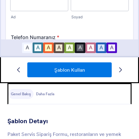
Şablon Kullan
Alisveris Teslimat Formu
Uzaktan odeme ve zamanli teslimat secenegi olan
kapsamli bir alisveris teslimat formu kalibi.
Genel Bakış
Daha Fazla
Go to Category:
Teslimat Sipariş Formları
Şablon Detayı
Şablon Kullan
Paket Servis Sipariş Formu, restoranların ve yemek