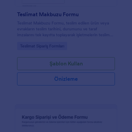
Teslimat Makbuzu Formu
Teslimat Makbuzu Formu, teslim edilen ürün veya
evrakların teslim tarihini, durumunu ve taraf
imzalarını tek kayıtta toplayarak işletmelerin teslimat
takibini ve veri toplama sürecini kolaylaştırır.
Go to Category:
Teslimat Sipariş Formları
Şablon Kullan
Önizleme