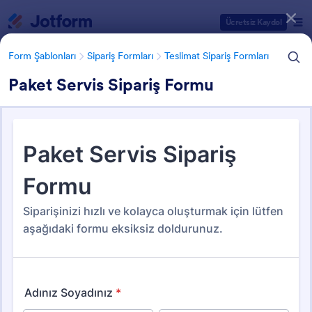
Diyalog başlangıcı
Ücretsiz Kaydol
Form Şablonları
Sipariş Formları
Teslimat Sipariş Formları
Paket Servis Sipariş Formu
Form Şablonu Kategorileri
Form Şablonları
Sipariş Formları
Teslimat Sipariş Formları
Teslimat Sipariş Formları
30 Şablon