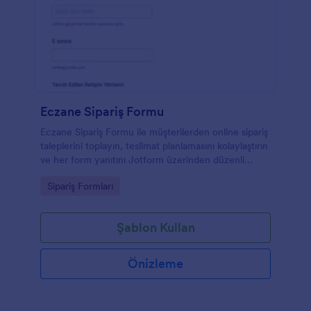
Eczane Sipariş Formu
Eczane Sipariş Formu ile müşterilerden online sipariş
taleplerini toplayın, teslimat planlamasını kolaylaştırın
ve her form yanıtını Jotform üzerinden düzenli
biçimde takip ederek veri toplama sürecinizi yönetin.
Go to Category:
Sipariş Formları
Şablon Kullan
Önizleme