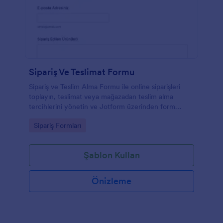
Sipariş Ve Teslimat Formu
Sipariş ve Teslim Alma Formu ile online siparişleri
toplayın, teslimat veya mağazadan teslim alma
tercihlerini yönetin ve Jotform üzerinden form
yanıtlarını tek yerden takip edin.
Go to Category:
Sipariş Formları
Şablon Kullan
Önizleme