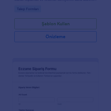
yürütmek isteyen işletmeler ve yönetimler için
Go to Category:
Talep Formları
idealdir.
Şablon Kullan
Önizleme