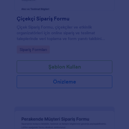
Çiçekçi Sipariş Formu
Çiçek Sipariş Formu, çiçekçiler ve etkinlik
organizatörleri için online sipariş ve teslimat
taleplerinde veri toplama ve form yanıtı takibini
hızlandıran bir form şablonudur.
Go to Category:
Sipariş Formları
Şablon Kullan
Önizleme