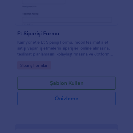
Et Siparişi Formu
Kamyonetle Et Siparişi Formu, mobil teslimatla et
satışı yapan işletmelerin siparişleri online almasına,
teslimat planlamasını kolaylaştırmasına ve Jotform
üzerinden veri toplama sürecini düzenlemesine
Go to Category:
Sipariş Formları
yardımcı olur.
Şablon Kullan
Önizleme