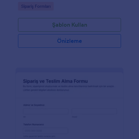
toplama sürecini tek yerden takip edin.
Go to Category:
Sipariş Formları
Şablon Kullan
Önizleme