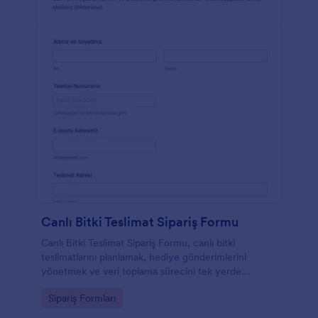
Canlı Bitki Teslimat Sipariş Formu
Canlı Bitki Teslimat Sipariş Formu, canlı bitki
teslimatlarını planlamak, hediye gönderimlerini
yönetmek ve veri toplama sürecini tek yerde
toplamak isteyen çiçekçiler ve bitki satıcıları için
Go to Category:
Sipariş Formları
uygundur.