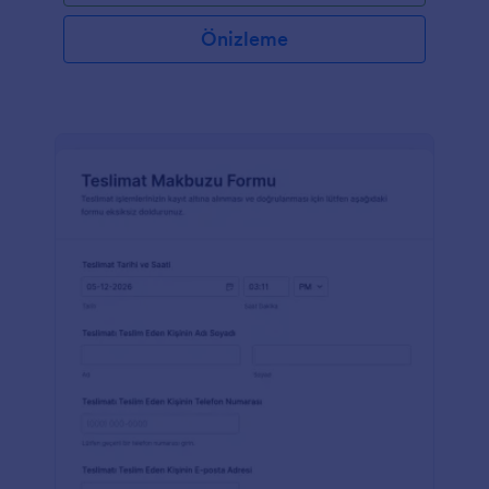
gereken formdaki alanları doldurup tüm istemleri
kontrol ettiğinizden emin olmanız. Eğer transferiniz
Önizleme
ortaklar arasında yapılacaksa, formunuzun iki ortak
tarafından da imzalandığından emin olunuz.Formu
internet sitenize yerleştirebilir, link yoluyla
paylaşabilir ya da e-posta ile gönderebilirsiniz.
Formunuzu tarayarak ve yazdırarak ihtiyaç
duyduğunuzda iş süreçlerinize eklemenizi
kolaylaştırır. Kodlamaya gerek bile yok!