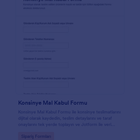
Konsinye Mal Kabul Formu
Konsinye Mal Kabul Formu ile konsinye teslimatlarını
dijital olarak kaydedin, teslim detaylarını ve taraf
onaylarını tek yerde toplayın ve Jotform ile veri
toplama sürecini kolaylaştırın.
Go to Category:
Sipariş Formları