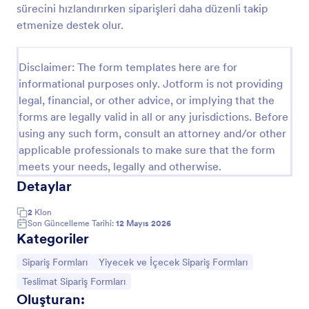
sürecini hızlandırırken siparişleri daha düzenli takip
Teslimat Notu Form Şablonu
etmenize destek olur.
Teslimat Notu şablonu, alıcı bilgileri, teslim alma
zamanı, teslimat zamanı, teslimat tarihi, adres
Disclaimer: The form templates here are for
değişikliği ve imza onayı gibi teslimatla ilgili bilgileri
informational purposes only. Jotform is not providing
toplamak amacıyla tasarlanmıştır. Kuryeler, teslim
Go to Category:
Teslimat Sipariş Formları
alma hizmetleri ve bir teslimatı kaydetmesi gereken
legal, financial, or other advice, or implying that the
diğer tüm işletmeler için kullanışlıdır.Ücretsiz Form
forms are legally valid in all or any jurisdictions. Before
Oluşturucumuz ile Teslimat Notunuzu kolayca
using any such form, consult an attorney and/or other
Şablon Kullan
kişiselleştirin. Düzinelerce farklı renk ve yazı tipi
applicable professionals to make sure that the form
arasından seçim yapın, kendi logonuzu veya arka
meets your needs, legally and otherwise.
plan fotoğrafınızı yükleyin ya da şirketinizin logosunu
Önizleme
veya markasını ekleyin. Toplanan yanıtları doğrudan
Detaylar
CRM'inize göndermek, istediğiniz depolama
hizmetinde saklamak veya Jotform'un ücretsiz
2
Klon
raporlama araçlarıyla gönderilen yanıtları analiz
Son Güncelleme Tarihi:
12 Mayıs 2026
Kategoriler
etmek için düzinelerce entegrasyonumuzdan birini
seçin.
Kategoriye git:
Kategoriye git:
Sipariş Formları
Yiyecek ve İçecek Sipariş Formları
Kategoriye git:
Teslimat Sipariş Formları
Oluşturan: