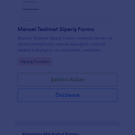
Manuel Teslimat Sipariş Formu
Manuel Teslimat Sipariş Formu, teslimat zamanı ve
adresi netleştirerek manuel siparişlerin teslimat
takibini kolaylaştırır ve restoranlar, marketler,
toptancılar ile dağıtım yapan işletmeler için veri
Go to Category:
Sipariş Formları
toplama sürecini düzenler.
Şablon Kullan
Önizleme