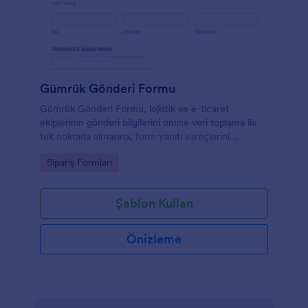
Gümrük Gönderi Formu
Gümrük Gönderi Formu, lojistik ve e-ticaret
ekiplerinin gönderi bilgilerini online veri toplama ile
tek noktada almasına, form yanıtı süreçlerini
düzenlemesine ve gümrük işlemlerine hazırlık
Go to Category:
Sipariş Formları
yapmasına yardımcı olur.
Şablon Kullan
Önizleme