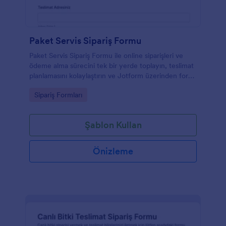
Paket Servis Sipariş Formu
Paket Servis Sipariş Formu ile online siparişleri ve
ödeme alma sürecini tek bir yerde toplayın, teslimat
planlamasını kolaylaştırın ve Jotform üzerinden form
yanıtlarını düzenli şekilde yönetin.
Go to Category:
Sipariş Formları
Şablon Kullan
Önizleme