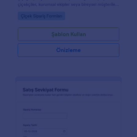
çiçekçiler, kurumsal ekipler veya bireysel müşteriler
için Jotform üzerinden veri toplama sürecini
Go to Category:
Çiçek Sipariş Formları
düzenleyin.
Şablon Kullan
Önizleme