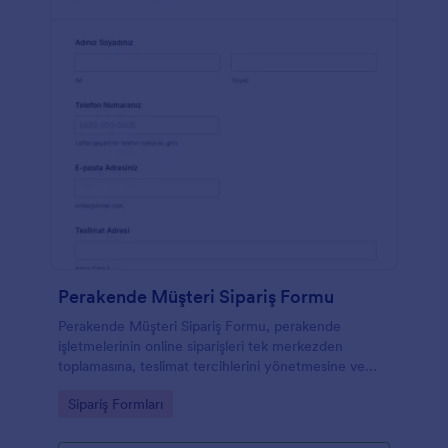
Perakende Müşteri Sipariş Formu
Perakende Müşteri Sipariş Formu, perakende
işletmelerinin online siparişleri tek merkezden
toplamasına, teslimat tercihlerini yönetmesine ve
Jotform üzerinden veri toplama sürecini
Go to Category:
Sipariş Formları
düzenlemesine yardımcı olur.