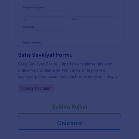
Satış Sevkiyat Formu
Satış Sevkiyat Formu, sipariş ve teslimat bilgilerini
online veri toplama ile tek yerde birleştirerek
sevkiyat planlamasını kolaylaştırmak isteyen satış,
depo ve lojistik ekiplerine yardımcı olur.
Go to Category:
Sipariş Formları
Şablon Kullan
Önizleme