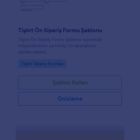
Tişört Ön Sipariş Formu Şablonu
Tişört Ön Sipariş Formu Şablonu sayesinde
müşterilerinizin çevrimiçi ön siparişlerini
alabileceksiniz.
Go to Category:
Tişört Sipariş Formları
Şablon Kullan
Önizleme