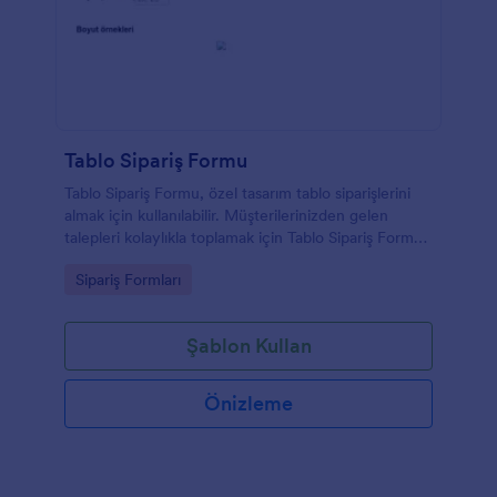
Tablo Sipariş Formu
Tablo Sipariş Formu, özel tasarım tablo siparişlerini
almak için kullanılabilir. Müşterilerinizden gelen
talepleri kolaylıkla toplamak için Tablo Sipariş Formu
şablonunu kullanabilir, tasarımı saniyeler içinde
Go to Category:
Sipariş Formları
markanızla uyumlu hale getirebilirsiniz.
Şablon Kullan
Önizleme