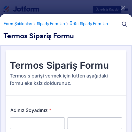
Diyalog başlangıcı
Ücretsiz Kaydol
Form Şablonları
Sipariş Formları
Ürün Sipariş Formları
Termos Sipariş Formu
Form Şablonu Kategorileri
Form Şablonları
Sipariş Formları
Ürün Sipariş Formları
Ürün Sipariş Formları
79 Şablon