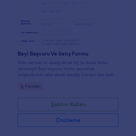
Bayi Başvuru Ve Satış Formu
Ürün satmak ve sipariş almak hiç bu kadar kolay
olmamıştı! Bayi başvuru formu sayesinde
müşterileriniz satın almak istediği ürünleri size tarif
edebilir, almak istediği ürünün URL'sini size
Go to Category:
İş Formları
gönderebilir ve ödeme türünü belirtebilir. Ayrıca
kullanıcıların tüm hüküm ve koşullar sözleşmenizi
okumasına olanak tanıyarak güvenli bir alışveriş
Şablon Kullan
ortamı sağlar.
Önizleme