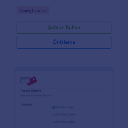
Go to Category:
Sipariş Formları
Şablon Kullan
Önizleme