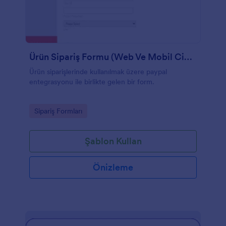
Ürün Sipariş Formu (Web Ve Mobil Cihaz Uyumlu)
Ürün siparişlerinde kullanılmak üzere paypal
entegrasyonu ile birlikte gelen bir form.
Go to Category:
Sipariş Formları
Şablon Kullan
Önizleme