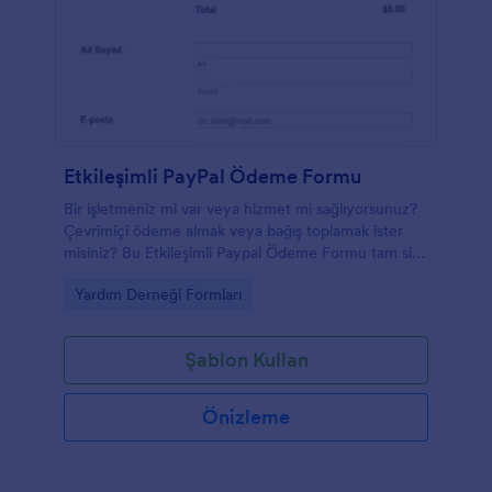
Etkileşimli PayPal Ödeme Formu
Bir işletmeniz mi var veya hizmet mi sağlıyorsunuz?
Çevrimiçi ödeme almak veya bağış toplamak ister
misiniz? Bu Etkileşimli Paypal Ödeme Formu tam size
göre. Bir form oluşturmak ve bir formu özelleştirmek
Go to Category:
Yardım Derneği Formları
için zamanınızı boşa harcamayın, bu paypal ödeme
formu şablonu size gereken tek şey. Bu paypal
ödeme şablonunu kopyalayarak Paypal hesabınıza
Şablon Kullan
bağlayabilir, ürünleri ve alanları düzenleyebilirsiniz.
Bu paypal sipariş formunu müşterileriniz, telefonları
ile de yanıtlayabilirler.
Önizleme