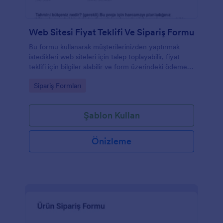
Web Sitesi Fiyat Teklifi Ve Sipariş Formu
Bu formu kullanarak müşterilerinizden yaptırmak
istedikleri web siteleri için talep toplayabilir, fiyat
teklifi için bilgiler alabilir ve form üzerindeki ödeme
alanlarını kullanarak tahsilat yapabilirisiniz.
Go to Category:
Sipariş Formları
Şablon Kullan
Önizleme