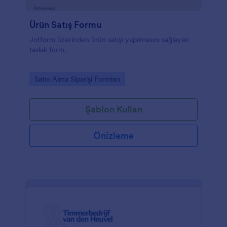
Ürün Satış Formu
Jotform üzerinden ürün satışı yapılmasını sağlayan
taslak form.
Go to Category:
Satın Alma Siparişi Formları
Şablon Kullan
Önizleme