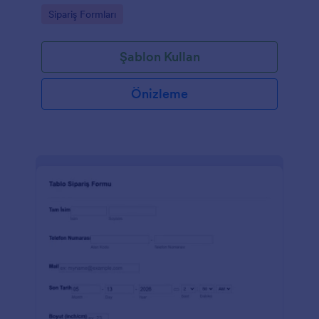
Go to Category:
Sipariş Formları
Şablon Kullan
Önizleme