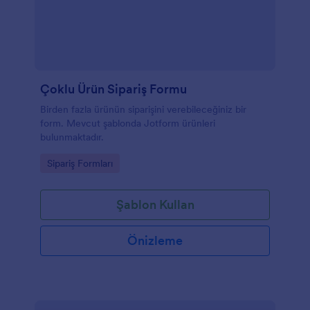
üzerinden gerçekleştirdiğiniz iletişimin gecikmesi
konusunda endişelenmenize gerek kalmayacak -
bunun yerine müşterilerinizi mutlu etmeye
odaklanabilirsiniz!
Çoklu Ürün Sipariş Formu
Birden fazla ürünün siparişini verebileceğiniz bir
form. Mevcut şablonda Jotform ürünleri
bulunmaktadır.
Go to Category:
Sipariş Formları
Şablon Kullan
Önizleme