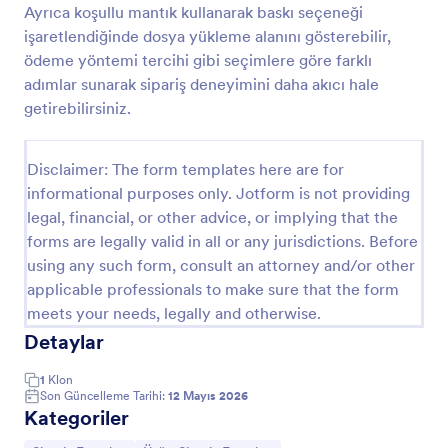
Ayrıca koşullu mantık kullanarak baskı seçeneği
Ürün Teklif Formu
işaretlendiğinde dosya yükleme alanını gösterebilir,
ödeme yöntemi tercihi gibi seçimlere göre farklı
Bir ürün teklif formu, işletmeler tarafından
müşterilerden ürünler hakkında bilgi toplamak için
adımlar sunarak sipariş deneyimini daha akıcı hale
kullanılır. Kod gerektirmez.
getirebilirsiniz.
Go to Category:
Ürün Sipariş Formları
Disclaimer: The form templates here are for
informational purposes only. Jotform is not providing
Şablon Kullan
legal, financial, or other advice, or implying that the
forms are legally valid in all or any jurisdictions. Before
Önizleme
using any such form, consult an attorney and/or other
applicable professionals to make sure that the form
meets your needs, legally and otherwise.
Detaylar
1
Klon
Son Güncelleme Tarihi:
12 Mayıs 2026
Kategoriler