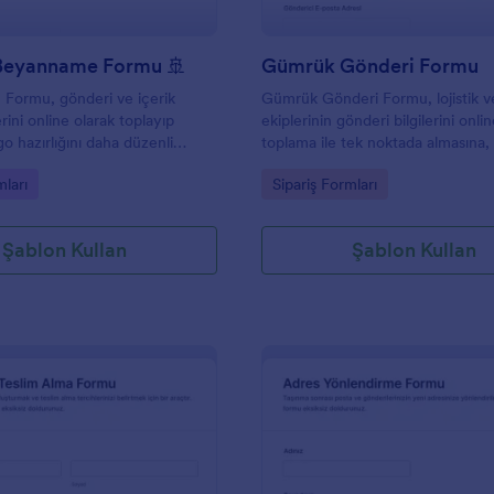
Beyanname Formu 🚢
Gümrük Gönderi Formu
Formu, gönderi ve içerik
Gümrük Gönderi Formu, lojistik v
erini online olarak toplayıp
ekiplerinin gönderi bilgilerini onlin
go hazırlığını daha düzenli
toplama ile tek noktada almasına,
yardımcı olan bir form
yanıtı süreçlerini düzenlemesine
gory:
Go to Category:
ları
Sipariş Formları
işlemlerine hazırlık yapmasına yar
Şablon Kullan
Şablon Kullan