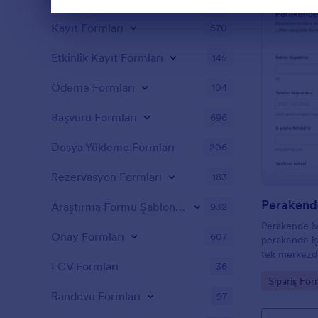
Diyalog sonu
Kayıt Formları
570
Etkinlik Kayıt Formları
145
Ödeme Formları
104
Başvuru Formları
696
Dosya Yükleme Formları
206
Rezervasyon Formları
183
Perakend
Araştırma Formu Şablonları
932
Perakende Mü
Onay Formları
607
perakende işl
tek merkezde
LCV Formları
36
tercihlerini
Go to Cate
Sipariş For
üzerinden ve
Randevu Formları
97
düzenlemesin