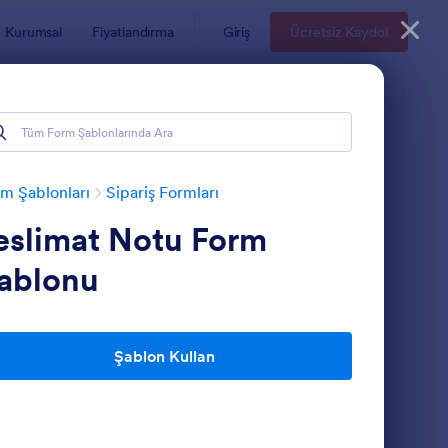
Kurumsal
Fiyatlandırma
Giriş
Ücretsiz Kaydol
m Şablonları
Sipariş Formları
eslimat Notu Form
ablonu
Şablon Kullan
eslimat Notu Form Şablonu
: Envanter Transfer F
Önizleme