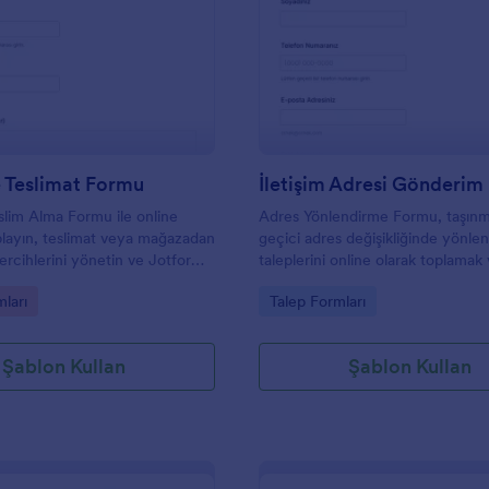
: Sipariş Ve Teslimat Formu
: İ
Önizleme
Önizleme
e Teslimat Formu
İletişim Adresi Gönderi
eslim Alma Formu ile online
Adres Yönlendirme Formu, taşın
toplayın, teslimat veya mağazadan
geçici adres değişikliğinde yönle
tercihlerini yönetin ve Jotform
taleplerini online olarak toplamak
rm yanıtlarını tek yerden takip
süreçlerini daha düzenli yürütme
gory:
Go to Category:
mları
Talep Formları
işletmeler ve yönetimler için ideal
Şablon Kullan
Şablon Kullan