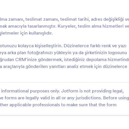
seçin.
: Teslimat Makbuzu Formu
: Ç
Önizleme
Önizleme
alma zamanı, teslimat zamanı, teslimat tarihi, adres değişikliği v
plamak amacıyla tasarlanmıştır. Kuryeler, teslim alma hizmetleri v
etmeler için kullanışlıdır.
unuzu kolayca kişiselleştirin. Düzinelerce farklı renk ve yazı
 Makbuzu Formu
Çiçekçi Sipariş Formu
ya arka plan fotoğrafınızı yükleyin ya da şirketinizin logosunu
 doğrudan CRM'inize göndermek, istediğiniz depolama hizmetind
buzu Formu, teslim edilen
Çiçek Sipariş Formu, çiçekçiler ve
akların teslim tarihini,
organizatörleri için online sipariş 
araçlarıyla gönderilen yanıtları analiz etmek için düzinelerce
taraf imzalarını tek kayıtta
taleplerinde veri toplama ve form 
letmelerin teslimat takibini ve
takibini hızlandıran bir form şablo
gory:
Go to Category:
pariş Formları
Sipariş Formları
sürecini kolaylaştırır.
informational purposes only. Jotform is not providing legal,
e forms are legally valid in all or any jurisdictions. Before usin
Şablon Kullan
Şablon Kullan
ther applicable professionals to make sure that the form