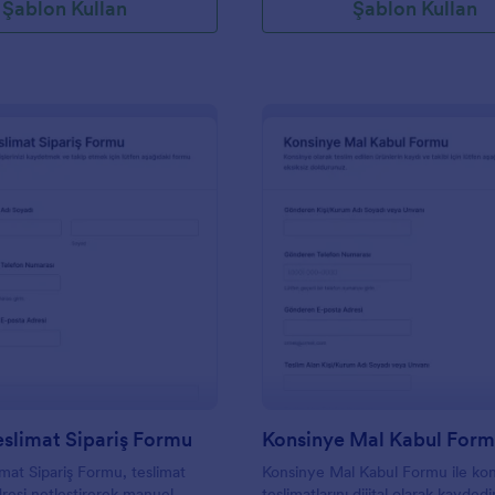
Şablon Kullan
Şablon Kullan
: Manuel Teslimat Sipariş Formu
: K
Önizleme
Önizleme
slimat Sipariş Formu
Konsinye Mal Kabul For
mat Sipariş Formu, teslimat
Konsinye Mal Kabul Formu ile ko
resi netleştirerek manuel
teslimatlarını dijital olarak kaydedi