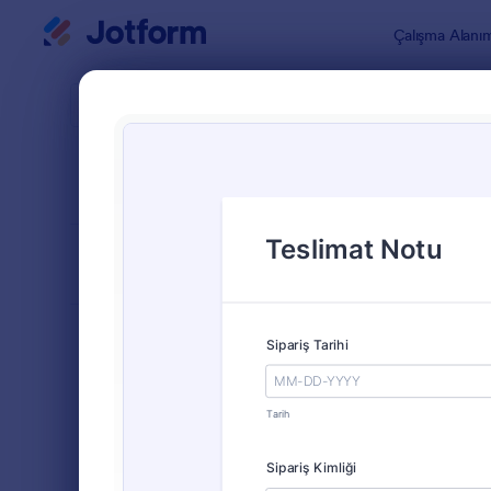
Diyalog başlangıcı
Çalışma Alanı
Form Şablo
Tesli
SIRALA
Popüler
30 Şablon
FORM DÜZENİ
Klasik
TÜRLER
Sipariş Formları
689
Ürün Sipariş Formları
79