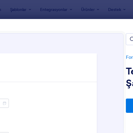
m
Şablonlar
Entegrasyonlar
Ürünler
Destek
nları
Sipariş Formları
mat Sipariş Formları
For
T
Ş
: Alisveris Teslimat Formu
: T
Önizleme
Önizleme