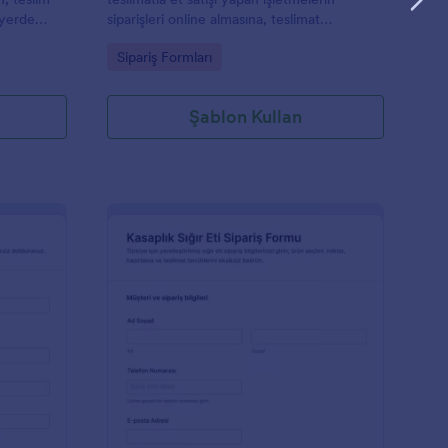
 yerde
siparişleri online almasına, teslimat
ma sürecini
planlamasını kolaylaştırmasına ve Jotform
Go to Category:
Sipariş Formları
üzerinden veri toplama sürecini
düzenlemesine yardımcı olur.
Şablon Kullan
ümrük Gönderi Formu
: Et Kesim Sipariş Fo
Önizleme