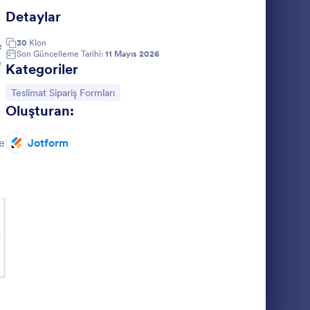
tarayarak ve yazdırarak ihtiyaç
Detaylar
duyduğunuzda iş süreçlerinize eklemenizi
içekçi Sipariş Formu
: Kargo Siparişi Ve 
Önizleme
kolaylaştırır. Kodlamaya gerek bile yok!
30
Klon
e
Son Güncelleme Tarihi:
11 Mayıs 2026
e
Kategoriler
Kategoriye git:
Teslimat Sipariş Formları
Oluşturan:
Kargo Siparişi Ve Ödeme Formu
e
Jotform
 etkinlik
Kargo Siparişi ve Ödeme Formu, gönderi
ve teslimat
detaylarını ve ödemeyi online olarak tek
yanıtı
süreçte toplamak isteyen kargo firmaları ve
nudur.
e-ticaret işletmeleri için veri toplama
Go to Category:
Sipariş Formları
sürecini hızlandıran bir form şablonudur.
g
Şablon Kullan