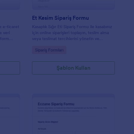
Et Kesim Sipariş Formu
e e-ticaret
Kasaplık Sığır Eti Sipariş Formu ile kasabınız
e veri
için online siparişleri toplayın, teslim alma
 form
veya teslimat tercihlerini yönetin ve
 ve gümrük
Jotform üzerinden veri toplama sürecini tek
Go to Category:
Sipariş Formları
dımcı olur.
yerden takip edin.
Şablon Kullan