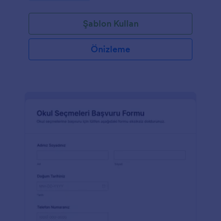
üniversiteler ve kolejler, çevrimiçi kayıt işlemlerinin
verimliliğini ve değerini fark etmektedir. Bu nedenle,
Şablon Kullan
okullar başvuruları 7/24 alabilecekleri web formları
oluşturuyorlar.Bu Üniversite Başvuru Formu şablonu,
çevrimiçi olarak üniversite başvurularını almak
Önizleme
isteyen kolejler için odaklanmıştır. Bu kapsamlı form,
öğrencinin doldurup göndermesi için hazır alanlar
içerir. Jotform’un form oluşturucusunu kullanarak bu
form kolayca özelleştirilebilir. Bu Üniversite Başvuru
Formu şablonunu Jotform hesabınıza kopyalayın ve
hemen web sitenizde yayınlayın!