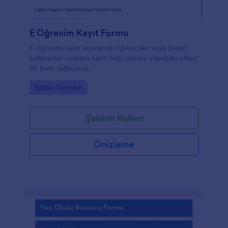
E Öğrenim Kayıt Formu
E-öğrenim kayıt sayesinde öğrenciler veya hedef
kullanıcılar uzaktan kayıt olup ödeme yapabilecekleri
bir form sağlıyoruz.
Go to Category:
Eğitim Formları
Şablon Kullan
Önizleme