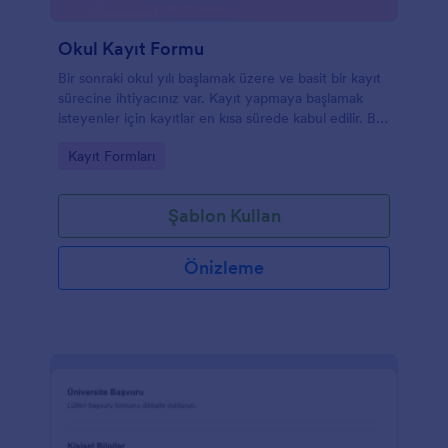
Okul Kayıt Formu
Bir sonraki okul yılı başlamak üzere ve basit bir kayıt
sürecine ihtiyacınız var. Kayıt yapmaya başlamak
isteyenler için kayıtlar en kısa sürede kabul edilir. Bu
kayıt formu, kişisel bilgileri, sınıf numarası, giriş
Go to Category:
Kayıt Formları
bilgileri ve önceki dönem notları da dahil olmak
üzere, gelecek okul yılı için öğrencilerden veri
toplayacaktır.
Şablon Kullan
Önizleme