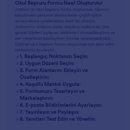
Okul Başvuru Formu Nasıl Oluşturulur
Jotform ile okul başvuru formu oluşturmak, öğrenci
kabulünden personel alımına kadar çeşitli eğitim
senaryolarına uyarlanabilen basit bir süreçtir.
Jotform'un kullanımı kolay araçlarını kullanarak, tüm
gerekli bilgileri toplayan, bildirimleri otomatikleştiren ve
veri yönetimini basitleştiren formlar tasarlayabilirsiniz.
Etkili bir okul başvuru formu oluşturmak için adım adım
rehberimizi inceleyin:
+
1. Başlangıç Noktanızı Seçin:
+
2. Uygun Düzeni Seçin:
+
3. Form Alanlarını Ekleyin ve
Özelleştirin:
+
4. Koşullu Mantık Uygula:
+
5. Formunuzu Tasarlayın ve
Markalaştırın:
+
6. E-posta Bildirimlerini Ayarlayın:
+
7. Yayınlayın ve Paylaşın:
+
8. Yanıtları Test Edin ve Yönetin: