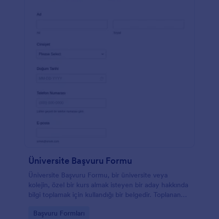
Üniversite Başvuru Formu
Üniversite Başvuru Formu, bir üniversite veya
kolejin, özel bir kurs almak isteyen bir aday hakkında
bilgi toplamak için kullandığı bir belgedir. Toplanan
detaylar, adayın kurumun asli bir öğrencisi olma
Go to Category:
Başvuru Formları
niyetini belirten kişisel bilgilerini içerir. Günümüzde,