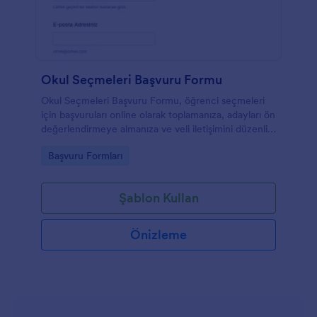
Okul Seçmeleri Başvuru Formu
Okul Seçmeleri Başvuru Formu, öğrenci seçmeleri
için başvuruları online olarak toplamanıza, adayları ön
değerlendirmeye almanıza ve veli iletişimini düzenli
yönetmenize yardımcı olur.
Go to Category:
Başvuru Formları
Şablon Kullan
Önizleme