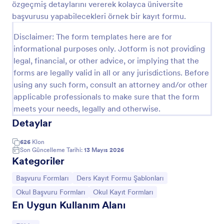
özgeçmiş detaylarını vererek kolayca üniversite
Önizleme
başvurusu yapabilecekleri örnek bir kayıt formu.
Disclaimer: The form templates here are for
informational purposes only. Jotform is not providing
legal, financial, or other advice, or implying that the
forms are legally valid in all or any jurisdictions. Before
using any such form, consult an attorney and/or other
applicable professionals to make sure that the form
meets your needs, legally and otherwise.
Detaylar
626
Klon
Son Güncelleme Tarihi:
13 Mayıs 2026
Kategoriler
Kategoriye git:
Kategoriye git:
Başvuru Formları
Ders Kayıt Formu Şablonları
Kategoriye git:
Kategoriye git:
Okul Başvuru Formları
Okul Kayıt Formları
En Uygun Kullanım Alanı