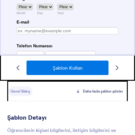
Şablon Kullan
İstirahat Raporu Örneği
h
Genel Bakış
Daha fazla şablon göster
Go to Category:
Okul Başvuru Formları
Şablon Detayı
Şablon Kullan
Öğrencilerin kişisel bilgilerini, iletişim bilgilerini ve