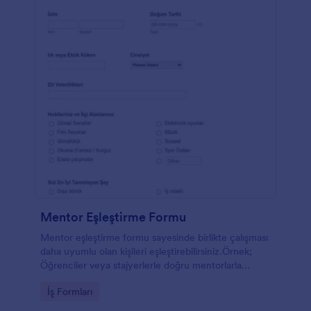
Mentor Eşleştirme Formu
Mentor eşleştirme formu sayesinde birlikte çalışması
daha uyumlu olan kişileri eşleştirebilirsiniz.Örnek;
Öğrenciler veya stajyerlerle doğru mentorlarla
eşleştirebilirsiniz.
Go to Category:
İş Formları