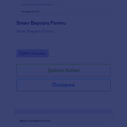
Sınav Başvuru Formu
Sınav Başvuru Formu
Go to Category:
Eğitim Formları
Şablon Kullan
Önizleme