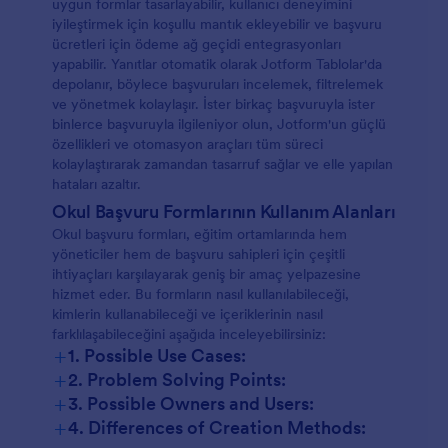
uygun formlar tasarlayabilir, kullanıcı deneyimini
iyileştirmek için koşullu mantık ekleyebilir ve başvuru
ücretleri için ödeme ağ geçidi entegrasyonları
yapabilir. Yanıtlar otomatik olarak Jotform Tablolar'da
depolanır, böylece başvuruları incelemek, filtrelemek
ve yönetmek kolaylaşır. İster birkaç başvuruyla ister
binlerce başvuruyla ilgileniyor olun, Jotform'un güçlü
özellikleri ve otomasyon araçları tüm süreci
kolaylaştırarak zamandan tasarruf sağlar ve elle yapılan
hataları azaltır.
Okul Başvuru Formlarının Kullanım Alanları
Okul başvuru formları, eğitim ortamlarında hem
yöneticiler hem de başvuru sahipleri için çeşitli
ihtiyaçları karşılayarak geniş bir amaç yelpazesine
hizmet eder. Bu formların nasıl kullanılabileceği,
kimlerin kullanabileceği ve içeriklerinin nasıl
farklılaşabileceğini aşağıda inceleyebilirsiniz:
+
1. Possible Use Cases:
+
2. Problem Solving Points:
+
3. Possible Owners and Users:
+
4. Differences of Creation Methods: