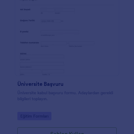
Üniversite Başvuru
Üniversite kabul başvuru formu. Adaylardan gerekli
bilgileri toplayın.
Go to Category:
Eğitim Formları
Şablon Kullan