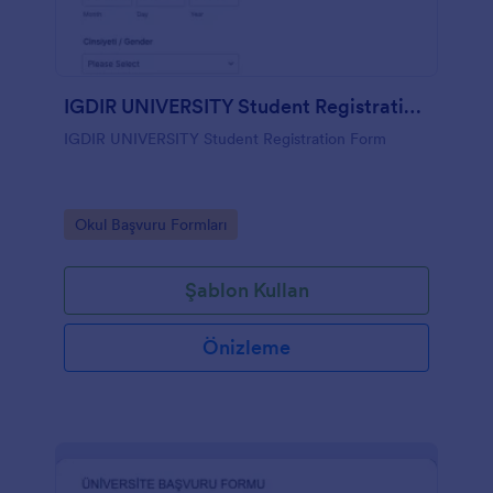
IGDIR UNIVERSITY Student Registration Form
IGDIR UNIVERSITY Student Registration Form
Go to Category:
Okul Başvuru Formları
Şablon Kullan
Önizleme