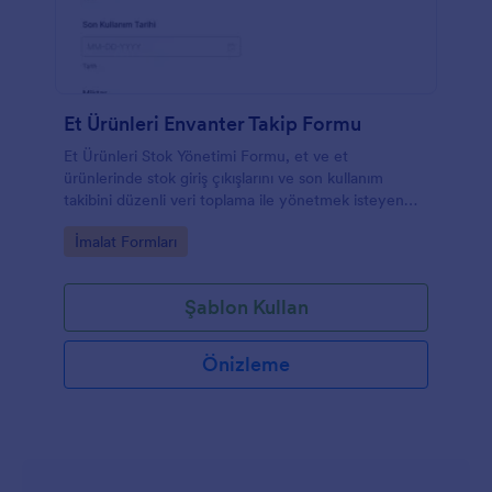
Et Ürünleri Envanter Takip Formu
Et Ürünleri Stok Yönetimi Formu, et ve et
ürünlerinde stok giriş çıkışlarını ve son kullanım
takibini düzenli veri toplama ile yönetmek isteyen
işletmeler için pratik bir form şablonudur.
Go to Category:
İmalat Formları
Şablon Kullan
Önizleme