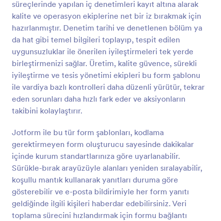
süreçlerinde yapılan iç denetimleri kayıt altına alarak
gerekli bilgileri alın. Gönderilen yanıtların geçmişini
Önizleme
takip etmek, Dropbox, Box veya Google Drive ile
kalite ve operasyon ekiplerine net bir iz bırakmak için
entegre etmek ya da kayıtlı formlardan yanıtları
hazırlanmıştır. Denetim tarihi ve denetlenen bölüm ya
silmek isterseniz de bunu ücretsiz Form
da hat gibi temel bilgileri toplayıp, tespit edilen
Oluşturucumuzla yapabilirsiniz.
uygunsuzluklar ile önerilen iyileştirmeleri tek yerde
birleştirmenizi sağlar. Üretim, kalite güvence, sürekli
iyileştirme ve tesis yönetimi ekipleri bu form şablonu
ile vardiya bazlı kontrolleri daha düzenli yürütür, tekrar
eden sorunları daha hızlı fark eder ve aksiyonların
takibini kolaylaştırır.
Jotform ile bu tür form şablonları, kodlama
gerektirmeyen form oluşturucu sayesinde dakikalar
içinde kurum standartlarınıza göre uyarlanabilir.
Sürükle-bırak arayüzüyle alanları yeniden sıralayabilir,
koşullu mantık kullanarak yanıtları duruma göre
gösterebilir ve e-posta bildirimiyle her form yanıtı
geldiğinde ilgili kişileri haberdar edebilirsiniz. Veri
toplama sürecini hızlandırmak için formu bağlantı