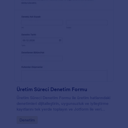
Üretim Süreci Denetim Formu
Üretim Süreci Denetim Formu ile üretim hatlarındaki
denetimleri dijitalleştirin, uygunsuzluk ve iyileştirme
kayıtlarını tek yerde toplayın ve Jotform ile veri
toplama sürecini hızlandırın.
Go to Category:
Denetim