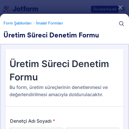
Diyalog başlangıcı
Ücretsiz Kaydol
Form Şablonları
İmalat Formları
Üretim Süreci Denetim Formu
Form Şablonu Kategorileri
Form Şablonları
İmalat Formları
İmalat Formları
12 Şablon