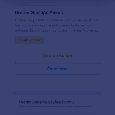
Üretim Günlüğü Anketi
Üretim Takip Defteri Formu ile vardiya ve departman
bazında üretim kayıtlarını toplayın, kalite ve fire
notlarını düzenli izleyin ve Jotform ile veri toplama
sürecinizi kolayca yönetin.
Go to Category:
İmalat Formları
Şablon Kullan
Önizleme