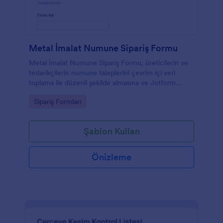
Metal İmalat Numune Sipariş Formu
Metal İmalat Numune Sipariş Formu, üreticilerin ve
tedarikçilerin numune taleplerini çevrim içi veri
toplama ile düzenli şekilde almasına ve Jotform
üzerinden form yanıtlarını tek yerde yönetmesine
Go to Category:
Sipariş Formları
yardımcı olur.
Şablon Kullan
Önizleme