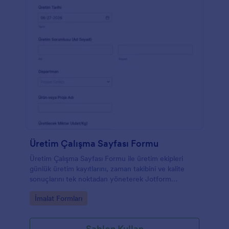
Üretim Çalışma Sayfası Formu
Üretim Çalışma Sayfası Formu ile üretim ekipleri
günlük üretim kayıtlarını, zaman takibini ve kalite
sonuçlarını tek noktadan yöneterek Jotform
üzerinden düzenli veri toplama süreci oluşturabilir.
Go to Category:
İmalat Formları
Şablon Kullan