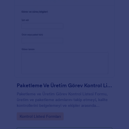
Paketleme Ve Üretim Görev Kontrol Listesi Formu
Paketleme ve Üretim Görev Kontrol Listesi Formu,
üretim ve paketleme adımlarını takip etmeyi, kalite
kontrollerini belgelemeyi ve ekipler arasında
görünürlük sağlamayı kolaylaştıran bir Jotform form
Go to Category:
Kontrol Listesi Formları
şablonudur.