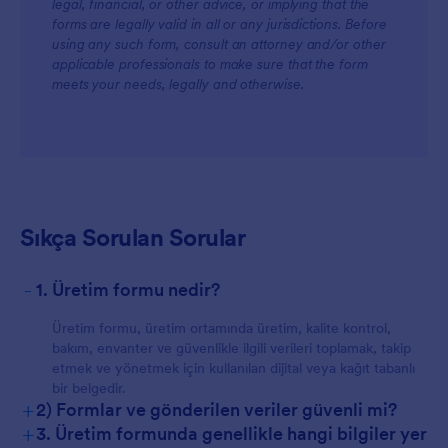
legal, financial, or other advice, or implying that the
forms are legally valid in all or any jurisdictions. Before
Takımlar İçin
using any such form, consult an attorney and/or other
applicable professionals to make sure that the form
meets your needs, legally and otherwise.
Müşteriler İçin
Sıkça Sorulan Sorular
-
1. Üretim formu nedir?
Üretim formu, üretim ortamında üretim, kalite kontrol,
bakım, envanter ve güvenlikle ilgili verileri toplamak, takip
etmek ve yönetmek için kullanılan dijital veya kağıt tabanlı
bir belgedir.
+
2) Formlar ve gönderilen veriler güvenli mi?
+
3. Üretim formunda genellikle hangi bilgiler yer