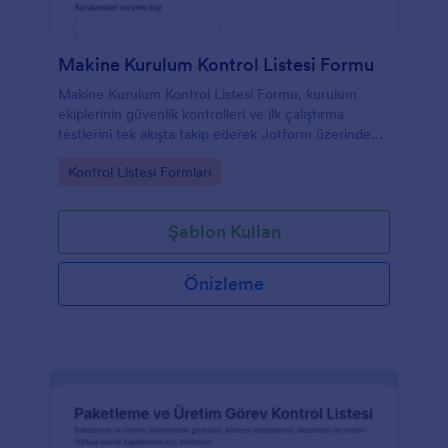
Makine Kurulum Kontrol Listesi Formu
Makine Kurulum Kontrol Listesi Formu, kurulum
ekiplerinin güvenlik kontrolleri ve ilk çalıştırma
testlerini tek akışta takip ederek Jotform üzerinden
düzenli veri toplama ve form yanıtı yönetimi
Go to Category:
Kontrol Listesi Formları
yapmasına yardımcı olur.
Şablon Kullan
Önizleme