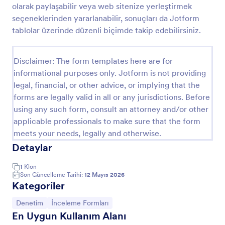
olarak paylaşabilir veya web sitenize yerleştirmek
Envanter Yönetim Formu
seçeneklerinden yararlanabilir, sonuçları da Jotform
tablolar üzerinde düzenli biçimde takip edebilirsiniz.
Envanter yönetim formu, bir mağazanın stok takibini
yapmak için perakende bir satış işletmesindeki
çalışan tarafından doldurulan formdur. Bir perakende
Disclaimer: The form templates here are for
satış mağazası işletirken sık sık envanter takibi
Go to Category:
İş Formları
yapmak çok önemlidir. Tüm satın alımlarınızı takip
informational purposes only. Jotform is not providing
etmek için envanter yönetim formu kullanarak fazla
legal, financial, or other advice, or implying that the
sipariş vermediğinizden emin olabilirsiniz. Tek
forms are legally valid in all or any jurisdictions. Before
Şablon Kullan
yapmanız gereken formumuzu ihtiyaçlarınıza göre
using any such form, consult an attorney and/or other
kişiselleştirmek ve stok durumunuzun takibi yapmak
applicable professionals to make sure that the form
için kullanmanız. Jotform’un envanter yönetim
Önizleme
formu ile istediğiniz cihazdan hepsine erişim
meets your needs, legally and otherwise.
sağlayabilirsiniz. Hatta mağazanızın ihtiyaçlarına
Detaylar
uyacak şekilde bile özelleştirebilirsiniz!Envanter
yönetim formumuz sayesinde satıştaki ürünleri takip
1
Klon
edebilir, elinizdeki envanteri sayabilir ve hatta stokta
Son Güncelleme Tarihi:
12 Mayıs 2026
olmayan kaç ürününüz olduğunu öğrenebilirsiniz.
Kategoriler
Daha fazla alan ekleyerek, formdaki boşlukları
özelleştirerek ya da tema seçerek stok ihtiyaçlarınıza
Kategoriye git:
Kategoriye git:
Denetim
İnceleme Formları
göre envanter yönetim formumuzu istek ve
En Uygun Kullanım Alanı
ihtiyaçlarınıza göre düzenleyebilirsiniz. İş