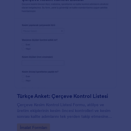
Türkçe Anket: Çerçeve Kontrol Listesi
Çerçeve Kesim Kontrol Listesi Formu, atölye ve
üretim ekiplerinin kesim öncesi kontrolleri ve kesim
sonrası kalite adımlarını tek yerden takip etmesine
yardımcı olan bir form şablonudur.
Go to Category:
İmalat Formları