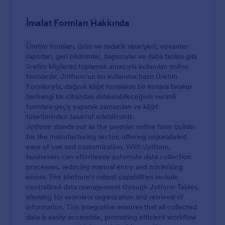
İmalat Formları Hakkında
Üretim formları, ürün ve tedarik siparişleri, envanter
raporları, geri bildirimler, başvurular ve daha fazlası gibi
üretim bilgilerini toplamak amacıyla kullanılan online
formlardır. Jotform'un bu kullanıma hazır Üretim
Formlarıyla, dağınık kâğıt formlarını bir kenara bırakıp
herhangi bir cihazdan doldurabileceğiniz verimli
formlara geçiş yaparak zamandan ve kâğıt
tüketiminden tasarruf edebilirsiniz.
Jotform stands out as the premier online form builder
for the manufacturing sector, offering unparalleled
ease of use and customization. With Jotform,
businesses can effortlessly automate data collection
processes, reducing manual entry and minimizing
errors. The platform's robust capabilities include
centralized data management through Jotform Tables,
allowing for seamless organization and retrieval of
information. This integration ensures that all collected
data is easily accessible, promoting efficient workflow