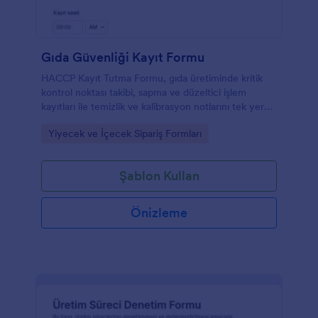
Gıda Güvenliği Kayıt Formu
HACCP Kayıt Tutma Formu, gıda üretiminde kritik
kontrol noktası takibi, sapma ve düzeltici işlem
kayıtları ile temizlik ve kalibrasyon notlarını tek yerde
toplayarak ekiplerin düzenli veri toplama yapmasına
Go to Category:
Yiyecek ve İçecek Sipariş Formları
yardımcı olur.
Şablon Kullan
Önizleme