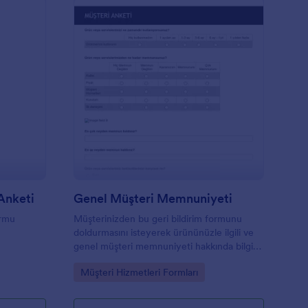
estoran Değerlendirme Anketi
: Genel Müşteri Memn
Önizleme
Anketi
Genel Müşteri Memnuniyeti
ormu
Müşterinizden bu geri bildirim formunu
doldurmasını isteyerek ürününüzle ilgili ve
genel müşteri memnuniyeti hakkında bilgi
sahibi olun.
Go to Category:
Müşteri Hizmetleri Formları