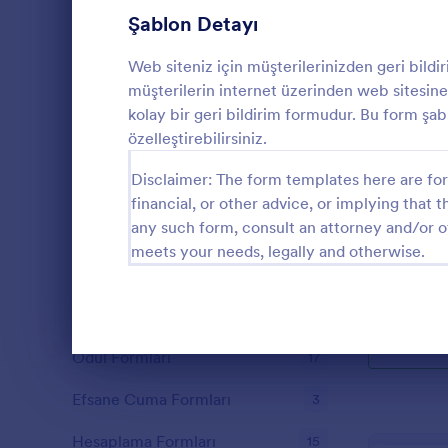
Üye Kayıt Formları
Şablon Detayı
53
Oy Formları
22
Web siteniz için müşterilerinizden geri bildir
müşterilerin internet üzerinden web sitesine g
Özet Formları
17
kolay bir geri bildirim formudur. Bu form şab
özelleştirebilirsiniz.
Onay Formları
89
Ders Geri
Disclaimer: The form templates here are for 
Değerlendirme Formları
104
financial, or other advice, or implying that th
Dersin konus
any such form, consult an attorney and/or o
hakkındaki g
Katılım Formları
12
sağlayan geri
meets your needs, legally and otherwise.
Denetim
78
Go to Cate
Eğitim Form
Yetkilendirme Formları
67
Ödül Formları
17
Diyalog sonu
Efsane Cuma Formları
3
Hesaplama Formları
15