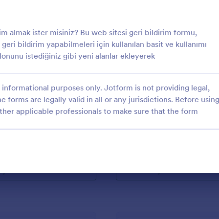
: Ders Geri Bildirim Anketi
: G
Önizleme
Önizleme
im almak ister misiniz? Bu web sitesi geri bildirim formu,
eri bildirim yapabilmeleri için kullanılan basit ve kullanımı
lonunu istediğiniz gibi yeni alanlar ekleyerek
 Bildirim Anketi
Gunluk Saha Raporu
informational purposes only. Jotform is not providing legal,
e forms are legally valid in all or any jurisdictions. Before usin
u, işleyişi ve öğretmen
Günlük işleri raporlamak için örne
ther applicable professionals to make sure that the form
enel görüşün anlaşılmasını
Bu günlük çalışma raporu örneği, i
 bildirim anketi.
müşteri ismi, başlama noktası, geli
zamanı, sistem türü, iş kapsamı, s
gory:
Go to Category:
ları
İş Formları
yorumları gibi alanları içerir. Ayrı
yazan kişi yorum ve gözlemlerini d
paylaşabilecek. Ek olarak da bu gü
Şablon Kullan
Şablon Kullan
raporu örneğinde iş fotoğraflarını
yükleyebilecekleri bir alan bulunu