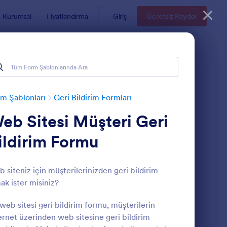
Kurumsal
Fiyatlandırma
Giriş
Ücretsiz Kaydol
m Şablonları
Geri Bildirim Formları
eb Sitesi Müşteri Geri
ildirim Formu
 siteniz için müşterilerinizden geri bildirim
ak ister misiniz?
üşteri Memnuniyet Anketi
: İnternet Sitesi Gerib
Önizleme
web sitesi geri bildirim formu, müşterilerin
ernet üzerinden web sitesine geri bildirim