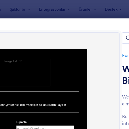
m
Şablonlar
Entegrasyonlar
Ürünler
Destek
nları
Geri Bildirim Formları
Bildirim Formları
For
W
B
Web
alm
: Eğitim Değerlendirme Formu
: M
Önizleme
Önizleme
Bu 
int