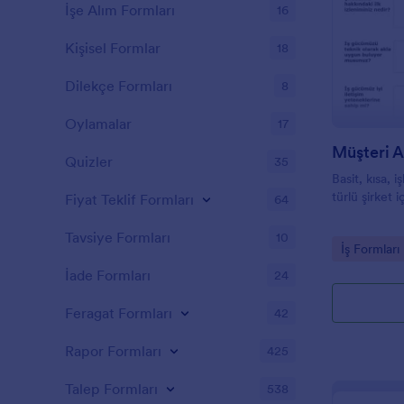
İşe Alım Formları
16
Kişisel Formlar
18
Dilekçe Formları
8
Oylamalar
17
Müşteri 
Quizler
35
Basit, kısa, 
türlü şirket i
Fiyat Teklif Formları
64
Tavsiye Formları
10
Go to Cate
İş Formları
İade Formları
24
Feragat Formları
42
Rapor Formları
425
Talep Formları
538