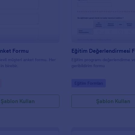
: Müşteri Anket Formu
: E
Önizleme
Önizleme
Anket Formu
Eğitim Değerlendirmesi 
işlevli müşteri anket formu. Her
Eğitim programı değerlendirme v
çin birebir.
geribildirim formu
gory:
Go to Category:
Eğitim Formları
Şablon Kullan
Şablon Kullan