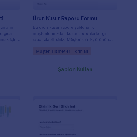
ti
Ürün Kusur Raporu Formu
anların
Bu ürün kusur raporu şablonu ile
e gıda
müşterilerinizden kusurlu ürünlerle ilgili
lamak için
rapor alabilirsiniz. Müşterileriniz, ürünün
kusurlu olduğunu düşündüğü yerlerinin
Go to Category:
Müşteri Hizmetleri Formları
fotoğraflarını bu forma yükleyerek size
iletebilir ve bir ek mesaj veya yorum
yazabilir. Bu ürün kusur raporu örneği
Şablon Kullan
kullanıcılardan geri bildirim almak için
kullanışlı olacaktır.