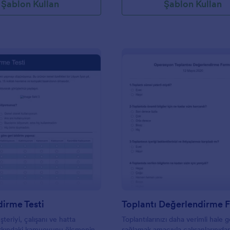
Şablon Kullan
Şablon Kullan
: Görüş Bildirme Testi
: T
Önizleme
Önizleme
dirme Testi
Toplantı Değerlendirme 
teriyi, çalışanı ve hatta
Toplantılarınızı daha verimli hale 
kkındaki kamuoyunu ölçmenin
sağlamak amacıyla çalışanlarınıda