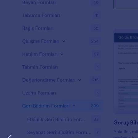
Beyan Formları
40
Taburcu Formları
11
Bağış Formları
60
Çalışma Formları
254
Katılım Formları
57
Tahmin Formları
1
Değerlendirme Formları
215
Uzantı Formları
1
Geri Bildirim Formları
209
Etkinlik Geri Bildirim Formları
33
Görüş Bil
Anketler, müş
Seyahat Geri Bildirim Formları
7
markanız ha