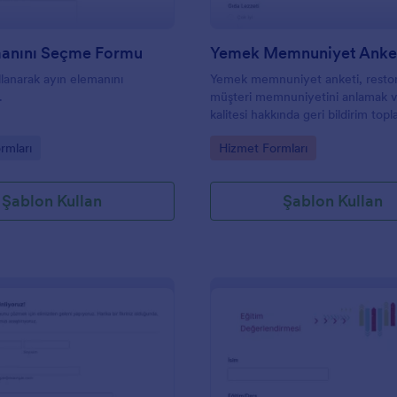
manını Seçme Formu
Yemek Memnuniyet Anke
lanarak ayın elemanını
Yemek memnuniyet anketi, restor
.
müşteri memnuniyetini anlamak v
kalitesi hakkında geri bildirim top
kullandığı bir ankettir.
gory:
Go to Category:
rmları
Hizmet Formları
Şablon Kullan
Şablon Kullan