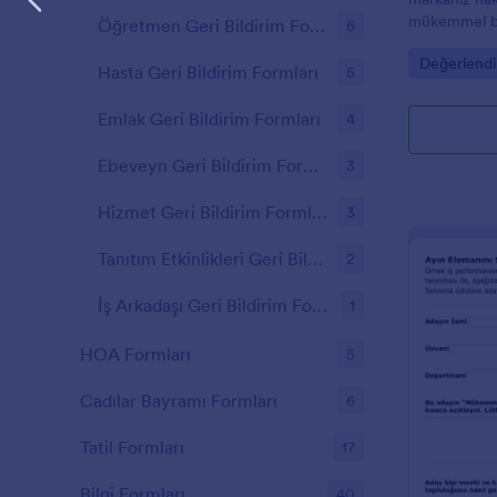
mükemmel bi
Öğretmen Geri Bildirim Formları
6
başlayın: Jot
Go to Cate
Değerlendi
anket şablonu
Hasta Geri Bildirim Formları
5
ve toplamak 
araçlarına sa
Emlak Geri Bildirim Formları
4
anlamanız ge
araştırması 
Ebeveyn Geri Bildirim Formları
3
mükemmeldir
formlarımızd
Hizmet Geri Bildirim Formları
3
anket formun
seçtikten so
Tanıtım Etkinlikleri Geri Bildirim Formları
2
tasarlamak, 
için Jotform
İş Arkadaşı Geri Bildirim Formları
1
Bugün ücrets
şablonlarımız
HOA Formları
5
Cadılar Bayramı Formları
6
Tatil Formları
17
Bilgi Formları
40