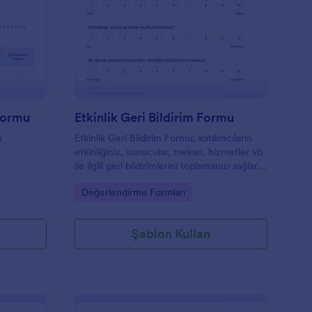
ğitim Değerlendirmesi Formu
: Etkinlik Geri Bildiri
Önizleme
Formu
Etkinlik Geri Bildirim Formu
e
Etkinlik Geri Bildirim Formu; katılımcıların
etkinliğiniz, sunucular, mekan, hizmetler vb.
ile ilgili geri bildirimlerini toplamanızı sağlar.
Onların deneyimlerini tam olarak anlayabilir
Go to Category:
Değerlendirme Formları
ve böylece etkinlik hizmetlerinizi geliştirmek
için değerli yanıtlar alabilirsiniz.
Şablon Kullan