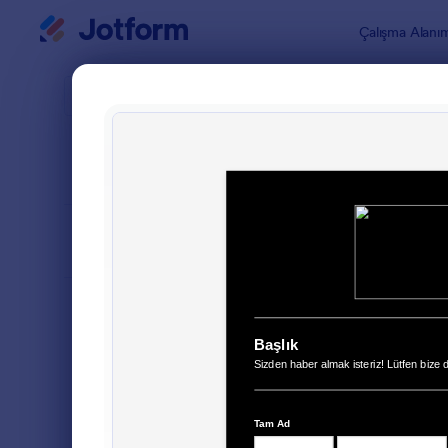
Diyalog başlangıcı
Çalışma Alanı
Form Şablo
Geri 
SIRALA
Popüler
209 Şablon
FORM DÜZENİ
Klasik
TÜRLER
Sipariş Formları
689
Kayıt Formları
570