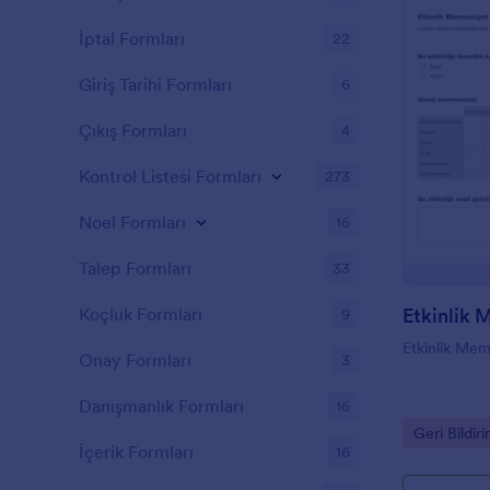
İptal Formları
22
Giriş Tarihi Formları
6
Çıkış Formları
4
Kontrol Listesi Formları
273
Noel Formları
16
Talep Formları
33
Etkinlik 
Koçluk Formları
9
Etkinlik Me
Onay Formları
3
Danışmanlık Formları
16
Go to Cate
Geri Bildir
İçerik Formları
16