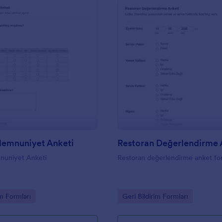
: Etkinlik Memnuniyet Anketi
: R
Önizleme
Önizleme
Memnuniyet Anketi
Restoran Değerlendirme 
mnuniyet Anketi
Restoran değerlendirme anket f
gory:
Go to Category:
im Formları
Geri Bildirim Formları