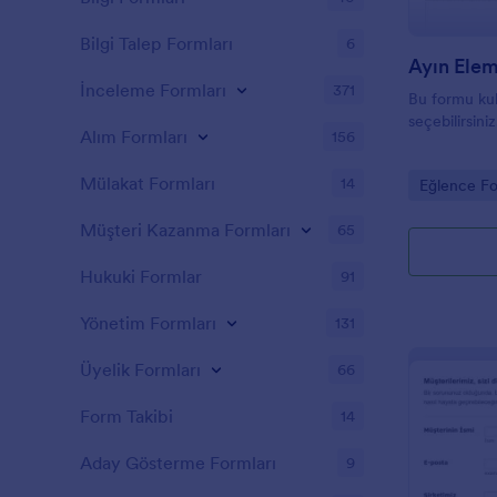
Bilgi Talep Formları
6
Ayın Ele
İnceleme Formları
371
Bu formu kul
seçebilirsiniz
Alım Formları
156
Mülakat Formları
14
Go to Cate
Eğlence Fo
Müşteri Kazanma Formları
65
Hukuki Formlar
91
Yönetim Formları
131
Üyelik Formları
66
Form Takibi
14
Aday Gösterme Formları
9