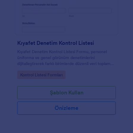
Kıyafet Denetim Kontrol Listesi
Kıyafet Denetim Kontrol Listesi Formu, personel
üniforma ve genel görünüm denetimlerini
dijitalleştirerek farklı birimlerde düzenli veri toplama
ve form yanıtı takibi yapmanıza yardımcı olur.
Go to Category:
Kontrol Listesi Formları
Şablon Kullan
Önizleme