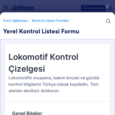
Diyalog başlangıcı
Ücretsiz Kaydol
Form Şablonları
Kontrol Listesi Formları
Yerel Kontrol Listesi Formu
Form Şablonu Kategorileri
Form Şablonları
Kontrol Listesi Formları
Kontrol Listesi Formları
273 Şablon