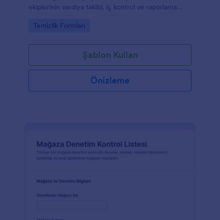
ekiplerinin vardiya takibi, iç kontrol ve raporlama
süreçlerini kolaylaştırmasına yardımcı olur.
Go to Category:
Temizlik Formları
Şablon Kullan
Önizleme