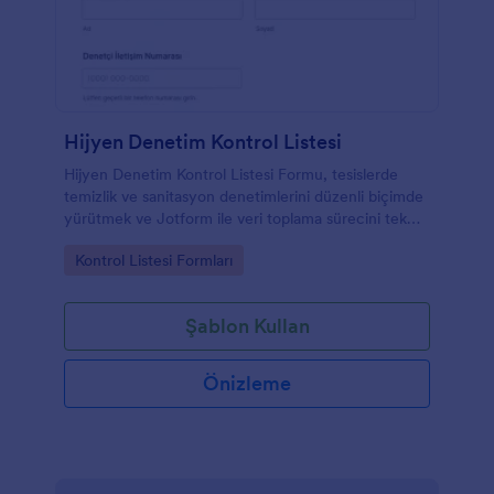
Hijyen Denetim Kontrol Listesi
Hijyen Denetim Kontrol Listesi Formu, tesislerde
temizlik ve sanitasyon denetimlerini düzenli biçimde
yürütmek ve Jotform ile veri toplama sürecini tek
yerde yönetmek isteyen işletmelere yardımcı olur.
Go to Category:
Kontrol Listesi Formları
Şablon Kullan
Önizleme