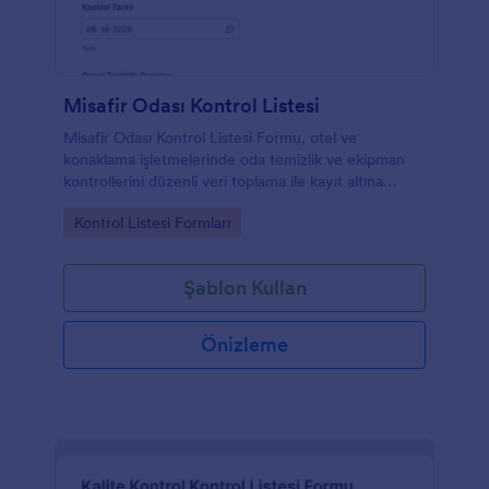
Misafir Odası Kontrol Listesi
Misafir Odası Kontrol Listesi Formu, otel ve
konaklama işletmelerinde oda temizlik ve ekipman
kontrollerini düzenli veri toplama ile kayıt altına
alarak ekiplerin günlük denetim takibini kolaylaştırır.
Go to Category:
Kontrol Listesi Formları
Şablon Kullan
Önizleme