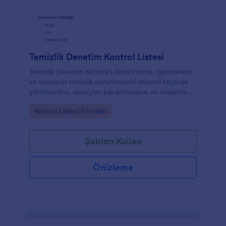
Temizlik Denetim Kontrol Listesi
Temizlik Denetim Kontrol Listesi Formu, işletmelerin
ve tesislerin temizlik denetimlerini düzenli biçimde
yürütmesine, sonuçları kaydetmesine ve ekiplerin
aynı standartlarda ilerlemesine yardımcı olur.
Go to Category:
Kontrol Listesi Formları
Şablon Kullan
Önizleme