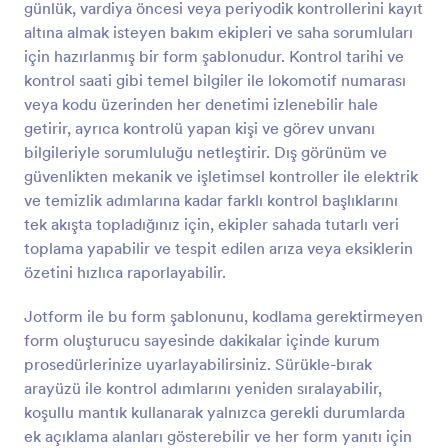
günlük, vardiya öncesi veya periyodik kontrollerini kayıt
sürükle-ve-bırak özelliğiyle temizlenecek alan ve
Önizleme
eşyaları güncelleyin, logonuzu ekleyin ve daha
altına almak isteyen bakım ekipleri ve saha sorumluları
kişiselleştirilmiş bir dokunuş sağlamak için renkleri
için hazırlanmış bir form şablonudur. Kontrol tarihi ve
değiştirin! Ardından form gönderimlerinizi bir
kontrol saati gibi temel bilgiler ile lokomotif numarası
çizelgede, takvimde ya da kartta görüntüleyebilir, ya
veya kodu üzerinden her denetimi izlenebilir hale
da Jotform' un 100'den fazla ücretsiz
getirir, ayrıca kontrolü yapan kişi ve görev unvanı
integrasyonunu kullanarak tamamlanmış kontrol
listelerinizi Google Drive ve Slack gibi diğer
bilgileriyle sorumluluğu netleştirir. Dış görünüm ve
hesaplarınıza senkronize edebilirsiniz. Kontrol
güvenlikten mekanik ve işletimsel kontroller ile elektrik
listelerini kalem ve kağıtla doldurmayı bırakın, online
ve temizlik adımlarına kadar farklı kontrol başlıklarını
Ofis Günlük Temizlik Kontrol Listesi şablonumuzu
tek akışta topladığınız için, ekipler sahada tutarlı veri
kullanın ve zamandan tasarruf edin!
toplama yapabilir ve tespit edilen arıza veya eksiklerin
özetini hızlıca raporlayabilir.
Jotform ile bu form şablonunu, kodlama gerektirmeyen
form oluşturucu sayesinde dakikalar içinde kurum
prosedürlerinize uyarlayabilirsiniz. Sürükle-bırak
arayüzü ile kontrol adımlarını yeniden sıralayabilir,
koşullu mantık kullanarak yalnızca gerekli durumlarda
ek açıklama alanları gösterebilir ve her form yanıtı için