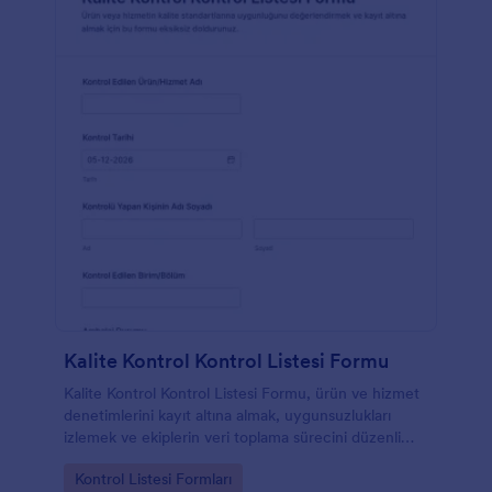
Kalite Kontrol Kontrol Listesi Formu
Kalite Kontrol Kontrol Listesi Formu, ürün ve hizmet
denetimlerini kayıt altına almak, uygunsuzlukları
izlemek ve ekiplerin veri toplama sürecini düzenli
yürütmesine destek olmak isteyen işletmeler için
Go to Category:
Kontrol Listesi Formları
hazırlanmıştır.