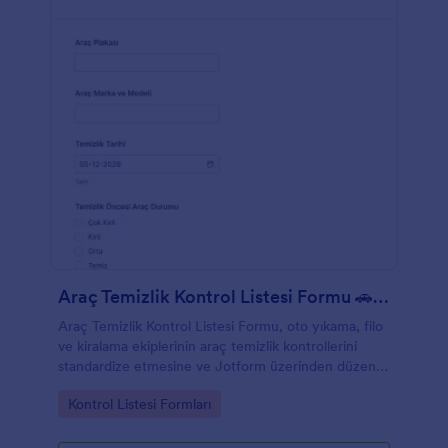
projeleri yönetme şekline uygun bir düzen bile
seçebilirsiniz. Entegrasyonlarımızla toplanan yanıtları
seçtiğiniz depolama hizmetine bile gönderebilirsiniz
– Jotform, bunları otomatik olarak PDF'lere
dönüştürecektir. Ücretsiz bir mobil uygulama olan
Jotform Mobile Formlar’ı indirirseniz, yanıtları
doğrudan müşterilerinizin cihazlarından
toplayabilirsiniz – dilediğiniz yerden mükemmel ev
yenileme kontrol listesini oluşturun!
Araç Temizlik Kontrol Listesi Formu 🚗🧼✨
Araç Temizlik Kontrol Listesi Formu, oto yıkama, filo
ve kiralama ekiplerinin araç temizlik kontrollerini
standardize etmesine ve Jotform üzerinden düzenli
veri toplama yapmasına yardımcı olur.
Go to Category:
Kontrol Listesi Formları