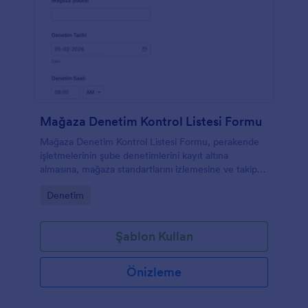
Mağaza Denetim Kontrol Listesi Formu
Mağaza Denetim Kontrol Listesi Formu, perakende
işletmelerinin şube denetimlerini kayıt altına
almasına, mağaza standartlarını izlemesine ve takip
aksiyonlarını tek noktada yönetmesine yardımcı olur.
Go to Category:
Denetim
Şablon Kullan
Önizleme