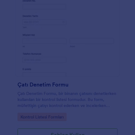
sahadaki herhangi bir mobil cihaz üzerinden
doldurulabilir. Şimdi online olun ve Jotform ile işinizi
daha iyi yönetin.
Çatı Denetim Formu
Çatı Denetim Formu, bir binanın çatısını denetlerken
kullanılan bir kontrol listesi formudur. Bu form,
müfettişin çatıyı kontrol ederken ve incelerken
doğru olmasına yardımcı olur. Evin içindeki aileyi
Go to Category:
Kontrol Listesi Formları
koruyan şey çatı olduğu için son derece
faydalıdır.Bu Çatı Denetimi Formu, denetim
numarası, denetim tarihi, denetçi adı, müşterinin adı
Şablon Kullan