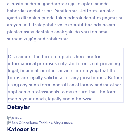
e-posta bildirimi göndererek ilgili ekipleri anında
Yangın Güvenlik Denetimi Kontrol Listesi
haberdar edebilirsiniz. Yanıtlarınızı Jotform tablolar
içinde düzenli biçimde takip ederek denetim geçmişini
Yangın güvenlik denetimi kontrol listesi, yangın
güvenliği müfettişleri tarafından bilgileri kaydetmek
arayabilir, filtreleyebilir ve lokomotif bazında bakım
ve bir yerdeki yangın güvenliği durumunu rapor
planlamasına destek olacak şekilde veri toplama
etmek için kullanılan belgedir. Bir yangın güvenlik
sürecinizi güçlendirebilirsiniz.
Go to Category:
Kontrol Listesi Formları
denetimi kontrol listesi, kullanımına bağlı olarak
birçok farklı özelliğe sahiptir. Bu bir yangın tatbikatı
veya yangın denetimi süreci olabilir. Aynı zamanda
Disclaimer: The form templates here are for
Şablon Kullan
yangın güvenliği yasalarına uyulup uyulmadığını
informational purposes only. Jotform is not providing
göstermek için de kullanılabilir. Amacı ne olursa
legal, financial, or other advice, or implying that the
olsun, tüm önlemlerin alındığından emin olmak için
Önizleme
bir yangın güvenlik denetimi kontrol listesi yararlı ve
forms are legally valid in all or any jurisdictions. Before
gereklidir. İhtiyaçlarınıza uygun bir belge oluşturmak
using any such form, consult an attorney and/or other
için bu ücretsiz Yangın Güvenlik Denetimi Kontrol
applicable professionals to make sure that the form
Listesi şablonunu kullanın!Logonuzu ekleyin,
meets your needs, legally and otherwise.
istediğiniz alanları özelleştirin, kontrol listelerini
Detaylar
oluşturun ve kullanımı kolay arayüzü sayesinde çok
daha fazlasını yapın. Bu form, elinizin altındaki
herhangi bir mobil cihazla doldurulabilir. Her
0
Klon
Son Güncelleme Tarihi:
16 Mayıs 2026
gönderim Jotform gelen kutunuzu otomatik olarak
Kategoriler
doldurur ve bilgileri depolamak için diğer