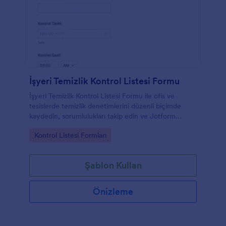
İşyeri Temizlik Kontrol Listesi Formu
İşyeri Temizlik Kontrol Listesi Formu ile ofis ve
tesislerde temizlik denetimlerini düzenli biçimde
kaydedin, sorumlulukları takip edin ve Jotform
üzerinden veri toplama sürecini tek yerden yönetin.
Go to Category:
Kontrol Listesi Formları
Şablon Kullan
Önizleme