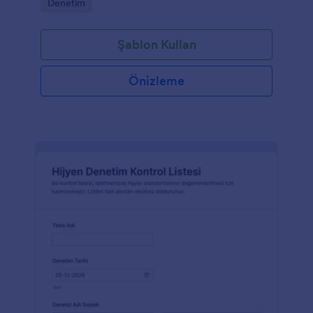
Go to Category:
Denetim
Şablon Kullan
Önizleme