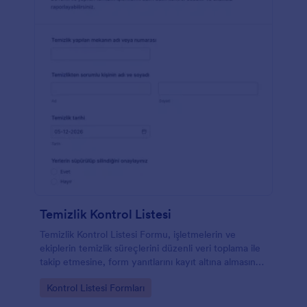
Temizlik Kontrol Listesi
Temizlik Kontrol Listesi Formu, işletmelerin ve
ekiplerin temizlik süreçlerini düzenli veri toplama ile
takip etmesine, form yanıtlarını kayıt altına almasına
ve denetim için tutarlı raporlama oluşturmasına
Go to Category:
Kontrol Listesi Formları
yardımcı olur.