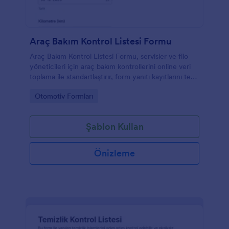
Araç Bakım Kontrol Listesi Formu
Araç Bakım Kontrol Listesi Formu, servisler ve filo
yöneticileri için araç bakım kontrollerini online veri
toplama ile standartlaştırır, form yanıtı kayıtlarını tek
yerde toplayarak takip ve raporlamayı kolaylaştırır.
Go to Category:
Otomotiv Formları
Şablon Kullan
Önizleme