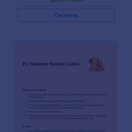
ve iletişim bilgileri, bina tipi ve çatı tipini soran form
alanları içerir. Formda ayrıca çatı, tavan, dış ve iç
duvar yüzeylerinin durumunu ve koşullarını
Önizleme
belirleyen bir dizi kontrol listesi bulunmaktadır.
Formda çatıda su sızıntısı, çatlak, leke, delinme ve
deformasyon olup olmadığı sorulmaktadır. Bu form
şablonu, denetçinin dijital imzasını yakalamak için
İmza aracını kullanmaktadır. Renk temasını, yazı tipi
biçimini, düzeni değiştirerek ve Form Oluşturucu
aracılığıyla daha fazla alan ekleyerek bu form
şablonunu daha da özelleştirebilirsiniz.