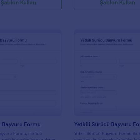
Şablon Kullan
Şablon Kullan
: D1 Sürücü Başvuru Formu
: Y
Önizleme
Önizleme
ü Başvuru Formu
Yetkili Sürücü Başvuru F
aşvuru Formu, sürücü
Yetkili Sürücü Başvuru Formu ile
 sınıfı için aday başvurularını
araçlarını kullanacak sürücüler içi