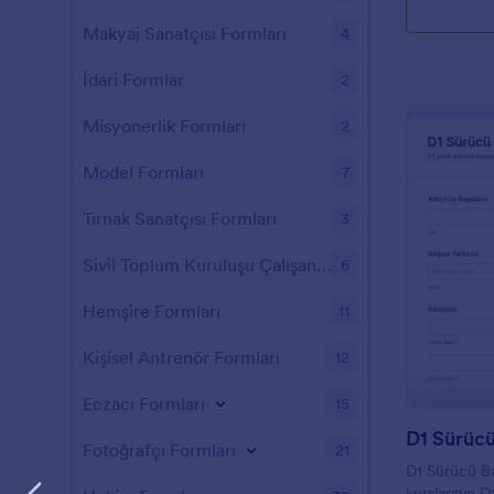
Makyaj Sanatçısı Formları
4
İdari Formlar
2
Misyonerlik Formları
2
Model Formları
7
Tırnak Sanatçısı Formları
3
Sivil Toplum Kuruluşu Çalışanı Formları
6
Hemşire Formları
11
Kişisel Antrenör Formları
12
Eczacı Formları
15
D1 Sürüc
Fotoğrafçı Formları
21
D1 Sürücü B
kurslarının D1