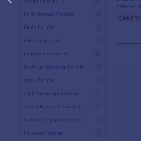
Hekim Formları
35
online veri 
yanıtlarını 
Polis Memuru Formları
4
Go to Cate
Sürücü For
yardımcı ola
Rahip Formları
1
Psikolog Formları
1
Emlakçı Formları
80
Restoran Yöneticisi Formları
9
Satıcı Formları
1
Okul Danışmanı Formları
4
Sosyal Hizmet Görevlisi Formları
5
Yazılım Geliştirici Formları
1
Personel Formları
5