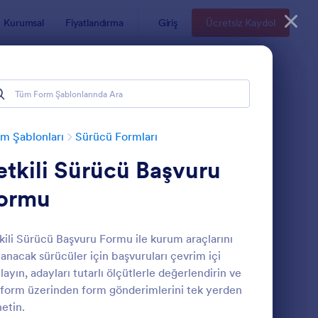
Kurumsal
Fiyatlandırma
Giriş
Ücretsiz Kaydol
m Şablonları
Sürücü Formları
etkili Sürücü Başvuru
ormu
kili Sürücü Başvuru Formu ile kurum araçlarını
lanacak sürücüler için başvuruları çevrim içi
mbulans Sürücü Kontrol Listesi Formu
: İddia Sürücü Beyanı
Önizleme
layın, adayları tutarlı ölçütlerle değerlendirin ve
form üzerinden form gönderimlerini tek yerden
etin.