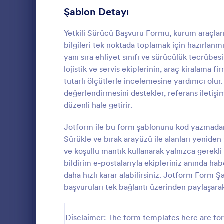
Diş Hekimi Formları
24
Şablon Detayı
Diyetisyen Formları
8
Yetkili Sürücü Başvuru Formu, kurum araçları
Sürücü Formları
12
bilgileri tek noktada toplamak için hazırlanm
yanı sıra ehliyet sınıfı ve sürücülük tecrübesi
Elektrikçi Formları
6
lojistik ve servis ekiplerinin, araç kiralama
tutarlı ölçütlerle incelemesine yardımcı olur. 
Mühendis Formları
5
değerlendirmesini destekler, referans iletişim
Şirket Araç v
düzenli hale getirir.
Girişimci Formları
2
şirket araç ta
tek yerden to
Estetisyen Formları
Jotform ile bu form şablonunu kod yazmadan 
12
kolaylaştırı
Sürükle ve bırak arayüzü ile alanları yeniden 
Go to Cate
Filo Yöneti
yanıtlarını d
Etkinlik Planlayıcı Formları
16
ve koşullu mantık kullanarak yalnızca gerekli
bildirim e-postalarıyla ekipleriniz anında hab
Çiftçi Formları
8
daha hızlı karar alabilirsiniz. Jotform Form 
başvuruları tek bağlantı üzerinden paylaşarak 
Mali Müşavir Formları
49
İtfaiye Formları
2
Disclaimer: The form templates here are for 