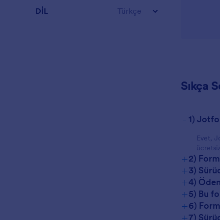
DİL
Türkçe
Sıkça S
-
1) Jotf
Evet, J
ücretsiz
+
2) Form
+
3) Sürü
+
4) Ödem
+
5) Bu f
+
6) Form
+
7) Sürüc