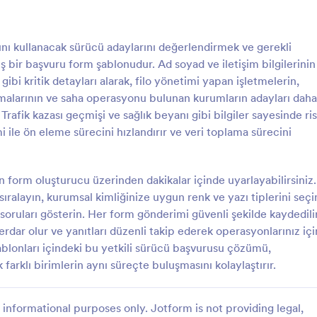
: Şirket Aracı Ve Sürücü Bilgileri Anketi 🚗
: O
Önizleme
Önizleme
nı kullanacak sürücü adaylarını değerlendirmek ve gerekli
ış bir başvuru form şablonudur. Ad soyad ve iletişim bilgilerinin
 gibi kritik detayları alarak, filo yönetimi yapan işletmelerin,
 firmalarının ve saha operasyonu bulunan kurumların adayları daha
Trafik kazası geçmişi ve sağlık beyanı gibi bilgiler sayesinde ri
Şirket Aracı Ve Sürücü Bilgileri Anketi 🚗
i ile ön eleme sürecini hızlandırır ve veri toplama sürecini
e Sürücü Bilgileri Formu ile
Okul Servisi Sürücüsü Değerlend
hsislerini ve sürücü bilgilerini
Formu ile servis sürücülerinin güv
playın, filo yönetimini
dakiklik, öğrenci iletişimi, araç ba
form oluşturucu üzerinden dakikalar içinde uyarlayabilirsiniz.
n ve Jotform üzerinden form
durum hazırlığını düzenli veri topl
sıralayın, kurumsal kimliğinize uygun renk ve yazı tiplerini seçi
gory:
Go to Category:
mi Formları
Sürücü Formları
üzenli şekilde takip edin.
izleyin ve Jotform üzerinden
 soruları gösterin. Her form gönderimi güvenli şekilde kaydedilir
değerlendirmeleri tek yerde yöne
erdar olur ve yanıtları düzenli takip ederek operasyonlarınız içi
Şablon Kullan
Şablon Kullan
Şablonları içindeki bu yetkili sürücü başvurusu çözümü,
farklı birimlerin aynı süreçte buluşmasını kolaylaştırır.
informational purposes only. Jotform is not providing legal,