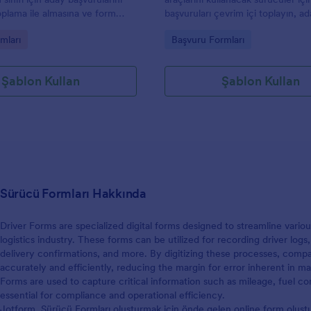
toplama ile almasına ve form
başvuruları çevrim içi toplayın, ad
düzenli şekilde yönetmesine
tutarlı ölçütlerle değerlendirin v
gory:
Go to Category:
mları
Başvuru Formları
n bir form şablonudur.
üzerinden form gönderimlerini t
yönetin.
Şablon Kullan
Şablon Kullan
Sürücü Formları Hakkında
Driver Forms are specialized digital forms designed to streamline variou
logistics industry. These forms can be utilized for recording driver log
delivery confirmations, and more. By digitizing these processes, compa
accurately and efficiently, reducing the margin for error inherent in ma
Forms are used to capture critical information such as mileage, fuel c
essential for compliance and operational efficiency.
Jotform, Sürücü Formları oluşturmak için önde gelen online form oluşt