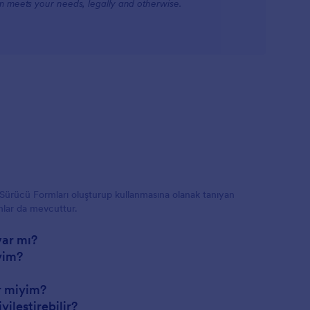
rm meets your needs, legally and otherwise.
rla Sürücü Formları oluşturup kullanmasına olanak tanıyan
anlar da mevcuttur.
var mı?
yim?
r miyim?
ileştirebilir?