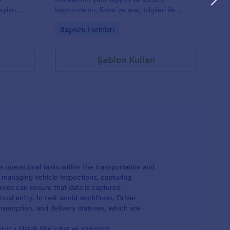
ayları
başvurularını, firma ve araç bilgileri ile
e Jotform
belgeleri tek bir çevrimiçi formda
Go to Category:
Başvuru Formları
ek yerden
toplamasına yardımcı olur.
Şablon Kullan
s operational tasks within the transportation and
s, managing vehicle inspections, capturing
nies can ensure that data is captured
nual entry. In real-world workflows, Driver
onsumption, and delivery statuses, which are
urucu olarak öne çıkar ve sorunsuz