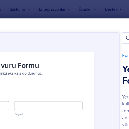
m
Şablonlar
Entegrasyonlar
Ürünler
Destek
nları
Sürücü Formları
ü Formları
For
Y
F
Yet
kul
: Sürücü Değerlendirme Saha Testi Formu 🚗
: A
Önizleme
Önizleme
top
Jot
yön