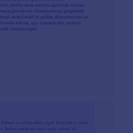
orm'un sürükle-bırak arayüzü sayesinde formları
toplama görevlerinin otomasyonunu geliştirebilir.
lanan verileri etkili bir şekilde düzenlemesine ve
ileştirmekle kalmaz, aynı zamanda tüm verilerin
ilir olmasını sağlar.
otform is not providing legal, financial, or other
ions. Before using any such form, consult an