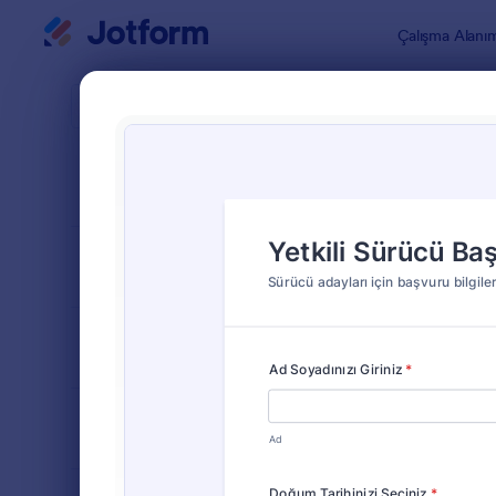
Diyalog başlangıcı
Çalışma Alanı
Form Şablo
Sürüc
SIRALA
Popüler
12 Şablon
FORM DÜZENİ
Klasik
TÜRLER
ENDÜSTRİLER