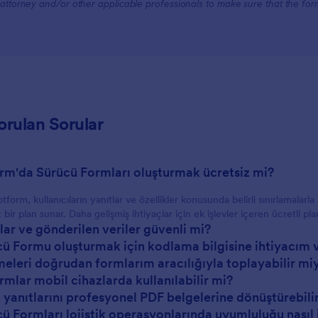
attorney and/or other applicable professionals to make sure that the fo
orulan Sorular
orm'da Sürücü Formları oluşturmak ücretsiz mi?
otform, kullanıcıların yanıtlar ve özellikler konusunda belirli sınırlamala
 bir plan sunar. Daha gelişmiş ihtiyaçlar için ek işlevler içeren ücretli pl
lar ve gönderilen veriler güvenli mi?
cü Formu oluşturmak için kodlama bilgisine ihtiyacım 
eleri doğrudan formlarım aracılığıyla toplayabilir mi
ormlar mobil cihazlarda kullanılabilir mi?
 yanıtlarını profesyonel PDF belgelerine dönüştürebili
ü Formları lojistik operasyonlarında uyumluluğu nasıl iy