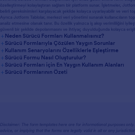
özelleştirmeyi kolaylaştıran sağlam bir platform sunar. İşletmeler, Jotf
belirli gereksinimleri karşılayacak şekilde kolayca uyarlayabilir ve veri 
Ayrıca Jotform Tablolar, merkezi veri yönetimi sunarak kullanıcıların top
analiz etmesine olanak tanır. Bu özellik yalnızca iş akışı verimliliğini iy
güvenli bir şekilde depolanmasını ve ihtiyaç duyulduğunda kolayca erişileb
+
Neden Sürücü Formları Kullanmalısınız?
+
Sürücü Formlarıyla Çözülen Yaygın Sorunlar
+
Kullanım Senaryolarını Özelliklerle Eşleştirme
+
Sürücü Formu Nasıl Oluşturulur?
+
Sürücü Formları için En Yaygın Kullanım Alanları
+
Sürücü Formlarının Özeti
Yöneticiler İçin
Ekipler İçin
Disclaimer: The form templates here are for informational purposes only. J
Müşteriler İçin
advice, or implying that the forms are legally valid in all or any jurisdict