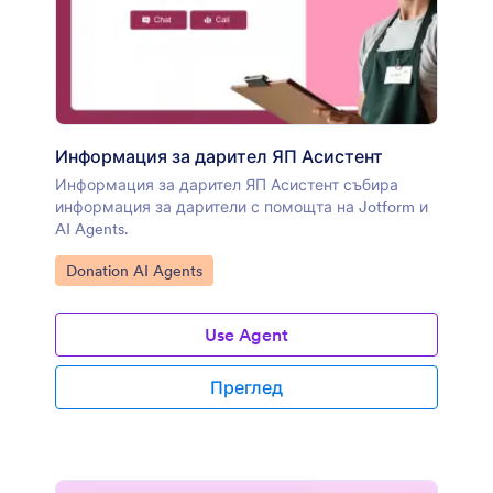
Информация за дарител ЯП Асистент
Информация за дарител ЯП Асистент събира
информация за дарители с помощта на Jotform и
AI Agents.
Отидете на категорията:
Donation AI Agents
Use Agent
Преглед