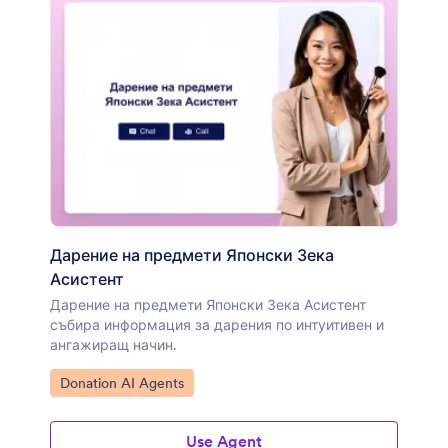
Дарение на предмети Японски Зека
Асистент
Дарение на предмети Японски Зека Асистент
събира информация за дарения по интуитивен и
ангажиращ начин.
Отидете на категорията:
Donation AI Agents
Use Agent