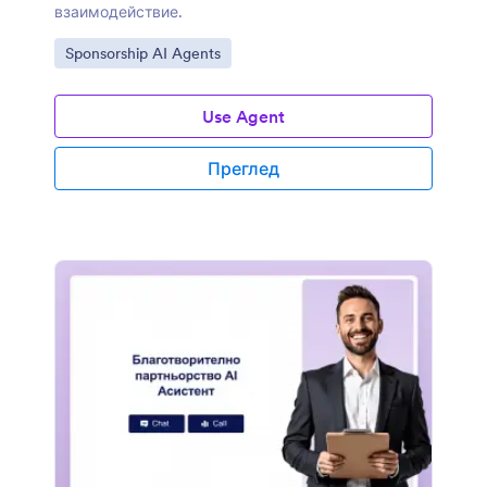
взаимодействие.
Отидете на категорията:
Sponsorship AI Agents
Use Agent
Преглед