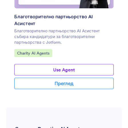
Благотворително партньорство AI
Асистент
Благотворително партньорство AI Асистент
събира кандидатури за благотворителни
партньорства с Jotform.
Отидете на категорията:
Charity AI Agents
Use Agent
Преглед