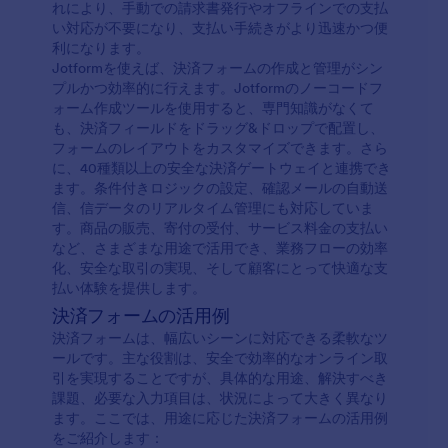
れにより、手動での請求書発行やオフラインでの支払
い対応が不要になり、支払い手続きがより迅速かつ便
利になります。
Jotformを使えば、決済フォームの作成と管理がシン
プルかつ効率的に行えます。Jotformのノーコードフ
ォーム作成ツールを使用すると、専門知識がなくて
も、決済フィールドをドラッグ&ドロップで配置し、
フォームのレイアウトをカスタマイズできます。さら
に、40種類以上の安全な決済ゲートウェイと連携でき
ます。条件付きロジックの設定、確認メールの自動送
信、信データのリアルタイム管理にも対応していま
す。商品の販売、寄付の受付、サービス料金の支払い
など、さまざまな用途で活用でき、業務フローの効率
化、安全な取引の実現、そして顧客にとって快適な支
払い体験を提供します。
決済フォームの活用例
決済フォームは、幅広いシーンに対応できる柔軟なツ
ールです。主な役割は、安全で効率的なオンライン取
引を実現することですが、具体的な用途、解決すべき
課題、必要な入力項目は、状況によって大きく異なり
ます。ここでは、用途に応じた決済フォームの活用例
をご紹介します：