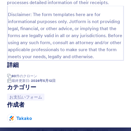
processes detailed information of their receipts.
プレビュー
Disclaimer: The form templates here are for
informational purposes only. Jotform is not providing
legal, financial, or other advice, or implying that the
forms are legally valid in all or any jurisdictions. Before
using any such form, consult an attorney and/or other
applicable professionals to make sure that the form
meets your needs, legally and otherwise.
詳細
80
件の
クローン
最終更新日:
2026年5月12日
カテゴリー
カテゴリーへ移動：
お支払いフォーム
作成者
Takako
終了