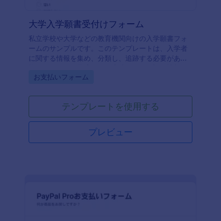
大学入学願書受付けフォーム
私立学校や大学などの教育機関向けの入学願書フォ
ームのサンプルです。このテンプレートは、入学者
に関する情報を集め、分類し、追跡する必要がある
忙しいチームに最適です。生徒に関する詳細情報を
Go to Category:
お支払いフォーム
尋ねると同時に、出願費用を受け取ることができ、
重要な情報を収集するだけでなく、時間の節約にも
つながります。
テンプレートを使用する
プレビュー