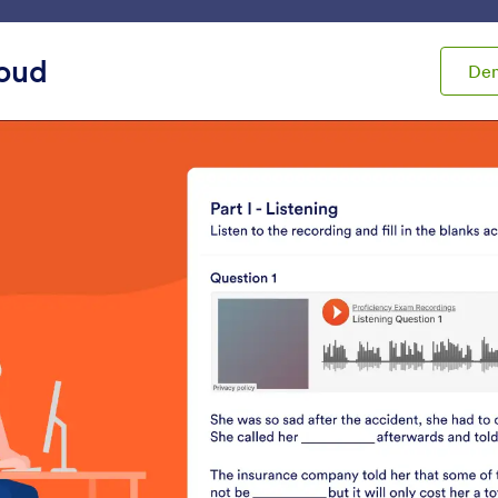
ები
ინტეგრაციები
პროდუქტები
მხარდაჭერა
oud
De
ჯეტები
Audio
o
ხმის ჩამწერი
SoundCloud
et users record their voice on
გააზიარეთ Soundclou
our form
აუდიო ჩანაწერები თქ
ფორმაზე