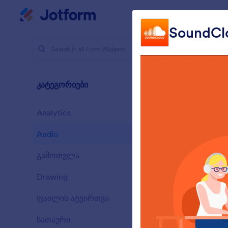
Dialog start
My Workspace
შაბლონ
SoundCl
ფორმის ვი
Audi
კატეგორიები
6 Widgets
Analytics
28
Audio
6
გამოთვლა
33
Drawing
9
L
ფაილის ატვირთვა
y
14
სათაური
13