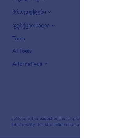
Website Widget
პროდუქტები
ფუნქციონალი
Tools
AI Tools
Alternatives
Jotform is the easiest online form builder with powerful forms tha
functionality that streamline data collection, payments, and workf