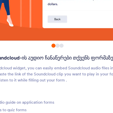
Skype დარეკვის ღილაკი
Voice Recording & 
Follow-Ups by Voic
dd a Skype call button to your
Capture voice respons
form
smart AI-powered foll
questions.
About Audio
ndcloud-ის აუდიო ჩანაწერები თქვენს ფორმაზ
Use Jotform audio widgets to connect your form to the world's most b
widgets for the most popular services, like Soundcloud and Spotify, or
cloud widget, you can easily embed Soundcloud audio files in
your form. Try today!
ste the link of the Soundcloud clip you want to play in your 
sten to it while filling out your form .
dio guide on application forms
s to quiz forms